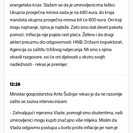
energetske krize. Slažem se da je umirovljenicima teško.
Ukupna prosječna mirova sada je na 680 eura, do kraja
mandata ukupna prosječna mirova bit će 800 eura. Oni koji
imaju najmanje, njima je najteže. Zato smo dali devet paketa
pomoći. Inflacija nije pojela rast plaća. Želimo i da drugi
akteri preuzmu dio odgovornosti. HNB, Državni inspektorat,
Agencija za zaštitu tržišnog natjecanja. Mi smo s njima
obavili razgovore, svi će oni djelovati u okviru svojih
nadležnosti - rekao je premijer.
12:26
Ministar gospodarstva Ante Šušnjar rekao je da ne razumije
zašto se zaziva intervecinizam.
- Zahvaljujući mjerama Vlade, pomogli smo studentima, naši
umirovljenici mogu kupiti značajno više mlijeka. Mislim da
Vlada odgovrno postupa u borbi protiv inflacije jer nam je