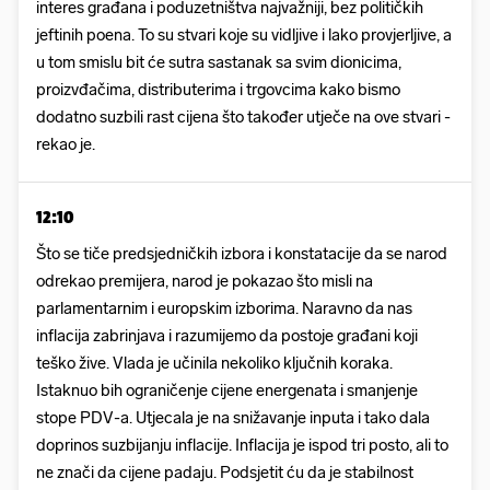
interes građana i poduzetništva najvažniji, bez političkih
jeftinih poena. To su stvari koje su vidljive i lako provjerljive, a
u tom smislu bit će sutra sastanak sa svim dionicima,
proizvđačima, distributerima i trgovcima kako bismo
dodatno suzbili rast cijena što također utječe na ove stvari -
rekao je.
12:10
Što se tiče predsjedničkih izbora i konstatacije da se narod
odrekao premijera, narod je pokazao što misli na
parlamentarnim i europskim izborima. Naravno da nas
inflacija zabrinjava i razumijemo da postoje građani koji
teško žive. Vlada je učinila nekoliko ključnih koraka.
Istaknuo bih ograničenje cijene energenata i smanjenje
stope PDV-a. Utjecala je na snižavanje inputa i tako dala
doprinos suzbijanju inflacije. Inflacija je ispod tri posto, ali to
ne znači da cijene padaju. Podsjetit ću da je stabilnost