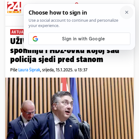
PRIJAVA
News
Komentari
199
AKTUALAC
UŽIVO U Saboru opet zaiskrilo,
spominju i HDZ-ovku kojoj sad
policija sjedi pred stanom
Piše
Laura Šiprak
,
srijeda, 15.1.2025. u 13:37