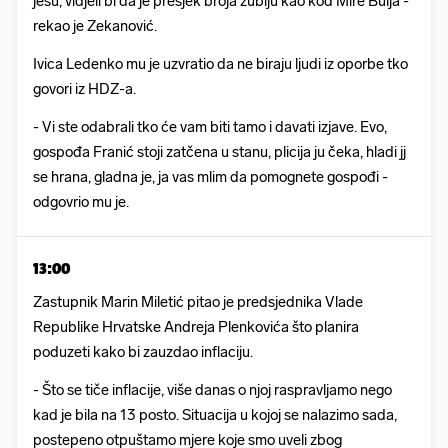
jesu, vidjeli bi da je presjek broja zubiju kao kod Mire Bulja -
rekao je Zekanović.
Ivica Ledenko mu je uzvratio da ne biraju ljudi iz oporbe tko
govori iz HDZ-a.
- Vi ste odabrali tko će vam biti tamo i davati izjave. Evo,
gospođa Franić stoji zatčena u stanu, plicija ju čeka, hladi jj
se hrana, gladna je, ja vas mlim da pomognete gospođi -
odgovrio mu je.
13:00
Zastupnik Marin Miletić pitao je predsjednika Vlade
Republike Hrvatske Andreja Plenkovića što planira
poduzeti kako bi zauzdao inflaciju.
- Što se tiče inflacije, više danas o njoj raspravljamo nego
kad je bila na 13 posto. Situacija u kojoj se nalazimo sada,
postepeno otpuštamo mjere koje smo uveli zbog