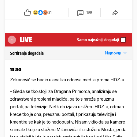
31
199
LIVE
Samo najvažniji događaji
Najnoviji
Sortiranje događaja
13:30
Zekanović se bacio u analizu odnosa medija prema HDZ-u.
- Gleda se tko stoji iza Dragana Primorca, analiziraju se
zdravstveni problemi mladića, pa to s mreža preuzmu
portali, pa televizije. Netk da izjavu u stžeru HDZ-a, odmah
kreće tko je ona, preuzmu portali, t prikazuju televizije i
kmentira se kak je to nedopustiv. Nisam vidio da su kamere
snimale tko je u stožeru Milanovića ili u stožeru Mosta, jer da