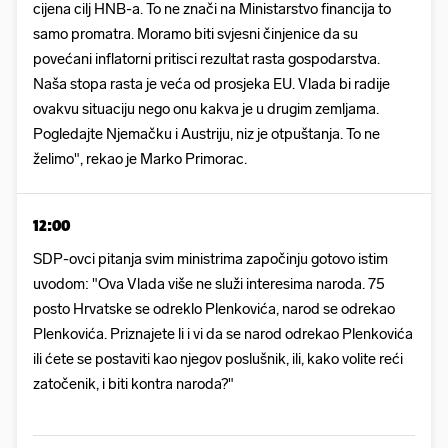
cijena cilj HNB-a. To ne znači na Ministarstvo financija to
samo promatra. Moramo biti svjesni činjenice da su
povećani inflatorni pritisci rezultat rasta gospodarstva.
Naša stopa rasta je veća od prosjeka EU. Vlada bi radije
ovakvu situaciju nego onu kakva je u drugim zemljama.
Pogledajte Njemačku i Austriju, niz je otpuštanja. To ne
želimo", rekao je Marko Primorac.
12:00
SDP-ovci pitanja svim ministrima započinju gotovo istim
uvodom: "Ova Vlada više ne služi interesima naroda. 75
posto Hrvatske se odreklo Plenkovića, narod se odrekao
Plenkovića. Priznajete li i vi da se narod odrekao Plenkovića
ili ćete se postaviti kao njegov poslušnik, ili, kako volite reći
zatočenik, i biti kontra naroda?"