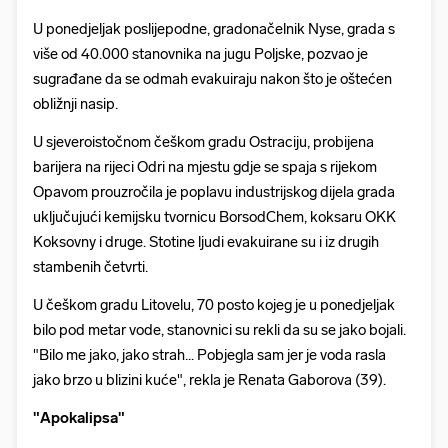
U ponedjeljak poslijepodne, gradonačelnik Nyse, grada s
više od 40.000 stanovnika na jugu Poljske, pozvao je
sugrađane da se odmah evakuiraju nakon što je oštećen
obližnji nasip.
U sjeveroistočnom češkom gradu Ostraciju, probijena
barijera na rijeci Odri na mjestu gdje se spaja s rijekom
Opavom prouzročila je poplavu industrijskog dijela grada
uključujući kemijsku tvornicu BorsodChem, koksaru OKK
Koksovny i druge. Stotine ljudi evakuirane su i iz drugih
stambenih četvrti.
U češkom gradu Litovelu, 70 posto kojeg je u ponedjeljak
bilo pod metar vode, stanovnici su rekli da su se jako bojali.
"Bilo me jako, jako strah... Pobjegla sam jer je voda rasla
jako brzo u blizini kuće", rekla je Renata Gaborova (39).
"Apokalipsa"