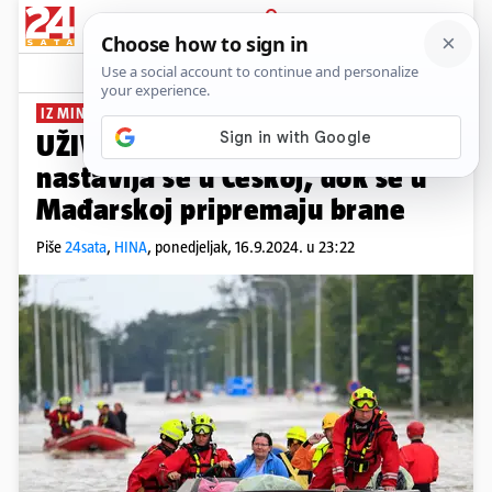
PRIJAVA
News
Komentari
97
IZ MINUTE U MINUTU
UŽIVO Borba s poplavama
nastavlja se u Češkoj, dok se u
Mađarskoj pripremaju brane
Piše
24sata
,
HINA
,
ponedjeljak, 16.9.2024. u 23:22