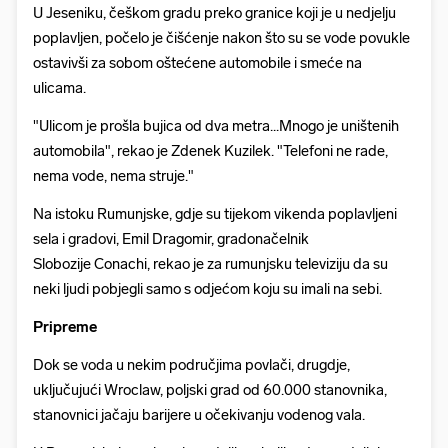
U Jeseniku, češkom gradu preko granice koji je u nedjelju
poplavljen, počelo je čišćenje nakon što su se vode povukle
ostavivši za sobom oštećene automobile i smeće na
ulicama.
"Ulicom je prošla bujica od dva metra...Mnogo je uništenih
automobila", rekao je Zdenek Kuzilek. "Telefoni ne rade,
nema vode, nema struje."
Na istoku Rumunjske, gdje su tijekom vikenda poplavljeni
sela i gradovi, Emil Dragomir, gradonačelnik
Slobozije Conachi, rekao je za rumunjsku televiziju da su
neki ljudi pobjegli samo s odjećom koju su imali na sebi.
Pripreme
Dok se voda u nekim područjima povlači, drugdje,
uključujući Wroclaw, poljski grad od 60.000 stanovnika,
stanovnici jačaju barijere u očekivanju vodenog vala.