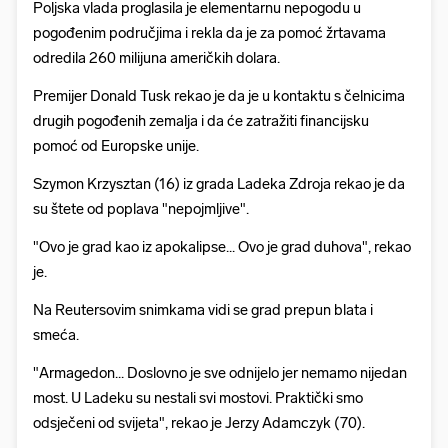
Poljska vlada proglasila je elementarnu nepogodu u
pogođenim područjima i rekla da je za pomoć žrtavama
odredila 260 milijuna američkih dolara.
Premijer Donald Tusk rekao je da je u kontaktu s čelnicima
drugih pogođenih zemalja i da će zatražiti financijsku
pomoć od Europske unije.
Szymon Krzysztan (16) iz grada Ladeka Zdroja rekao je da
su štete od poplava "nepojmljive".
"Ovo je grad kao iz apokalipse... Ovo je grad duhova", rekao
je.
Na Reutersovim snimkama vidi se grad prepun blata i
smeća.
"Armagedon... Doslovno je sve odnijelo jer nemamo nijedan
most. U Ladeku su nestali svi mostovi. Praktički smo
odsječeni od svijeta", rekao je Jerzy Adamczyk (70).