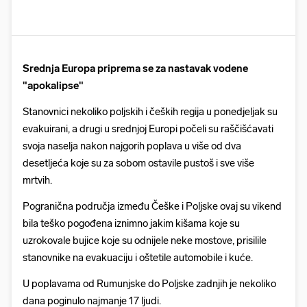
Srednja Europa priprema se za nastavak vodene
"apokalipse"
Stanovnici nekoliko poljskih i čeških regija u ponedjeljak su
evakuirani, a drugi u srednjoj Europi počeli su raščišćavati
svoja naselja nakon najgorih poplava u više od dva
desetljeća koje su za sobom ostavile pustoš i sve više
mrtvih.
Pogranična područja između Češke i Poljske ovaj su vikend
bila teško pogođena iznimno jakim kišama koje su
uzrokovale bujice koje su odnijele neke mostove, prisilile
stanovnike na evakuaciju i oštetile automobile i kuće.
U poplavama od Rumunjske do Poljske zadnjih je nekoliko
dana poginulo najmanje 17 ljudi.