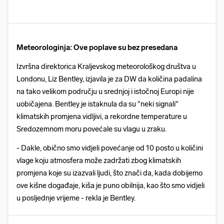
Meteorologinja: Ove poplave su bez presedana
Izvršna direktorica Kraljevskog meteorološkog društva u
Londonu, Liz Bentley, izjavila je za DW da količina padalina
na tako velikom području u srednjoj i istočnoj Europi nije
uobičajena. Bentley je istaknula da su "neki signali"
klimatskih promjena vidljivi, a rekordne temperature u
Sredozemnom moru povećale su vlagu u zraku.
- Dakle, obično smo vidjeli povećanje od 10 posto u količini
vlage koju atmosfera može zadržati zbog klimatskih
promjena koje su izazvali ljudi, što znači da, kada dobijemo
ove kišne događaje, kiša je puno obilnija, kao što smo vidjeli
u posljednje vrijeme - rekla je Bentley.