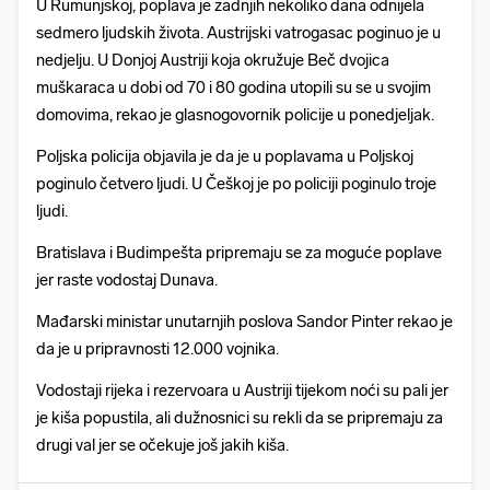
U Rumunjskoj, poplava je zadnjih nekoliko dana odnijela
sedmero ljudskih života. Austrijski vatrogasac poginuo je u
nedjelju. U Donjoj Austriji koja okružuje Beč dvojica
muškaraca u dobi od 70 i 80 godina utopili su se u svojim
domovima, rekao je glasnogovornik policije u ponedjeljak.
Poljska policija objavila je da je u poplavama u Poljskoj
poginulo četvero ljudi. U Češkoj je po policiji poginulo troje
ljudi.
Bratislava i Budimpešta pripremaju se za moguće poplave
jer raste vodostaj Dunava.
Mađarski ministar unutarnjih poslova Sandor Pinter rekao je
da je u pripravnosti 12.000 vojnika.
Vodostaji rijeka i rezervoara u Austriji tijekom noći su pali jer
je kiša popustila, ali dužnosnici su rekli da se pripremaju za
drugi val jer se očekuje još jakih kiša.