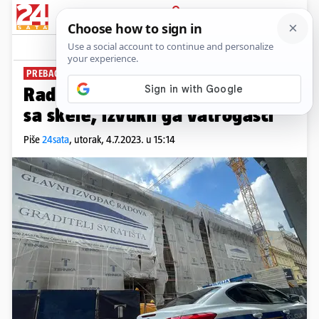
PRIJAVA
News
Komentari
27
PREBACILI GA U BOLNICU
Radnik u Zagrebu upao u rupu
sa skele, izvukli ga vatrogasci
Piše
24sata
,
utorak, 4.7.2023. u 15:14