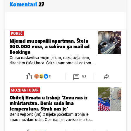
Komentari
27
POREČ
Nijemci mu zapalili apartman. Šteta
400.000 eura, a šokirao ga mail od
Bookinga
Oni su nastavili sa svojim jelom, nazdravljanjem,
dizanjem čaša i boca. Čak su nam smetali dok smo
u panici kupili crijeva kako bismo pokušali ugasiti
požar, rekao je vlasnik
11
83
MOŽDANI UDAR
Obitelj Hrvata u Irskoj: 'Zovu nas iz
ministarstva. Denis sada ima
temperaturu. Strah nas je'
Denis Vejzović (38) iz Rijeke početkom srpnja je
imao moždani udar. Operiran je i završio je u komi.
Obitelj ga želi prebaciti u Hrvatsku, kažu kako
tamošnji liječnici ne vjeruju u oporavak: 'Imamo