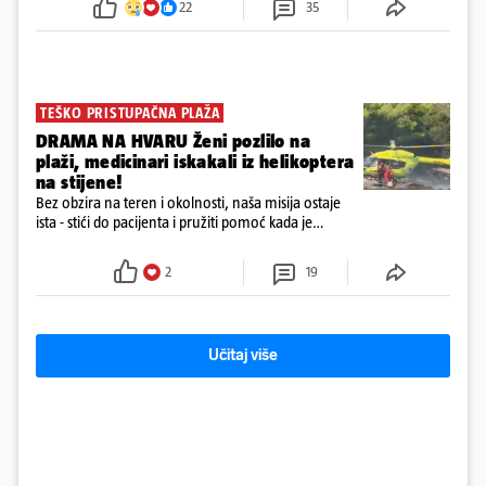
22
35
72 sata'
TEŠKO PRISTUPAČNA PLAŽA
DRAMA NA HVARU Ženi pozlilo na
plaži, medicinari iskakali iz helikoptera
na stijene!
Bez obzira na teren i okolnosti, naša misija ostaje
ista - stići do pacijenta i pružiti pomoć kada je
najpotrebnija - objavilo je Ministarstvo zdravstva na
Facebooku
2
19
Učitaj više