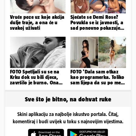
Vruće poze uz koje akcija
Sjećate se Demi Rose?
dulje traje, a ona će u
Povukla se iz javnosti, a
svakoj uživati
sad ponovno pokazuje
obline. Ovako izgleda
FOTO Spetljali su se na
FOTO 'Dala sam otkaz
Krku dok su bili djeca,
kao programerka. Toliko
završilo je burno. Ona
sam lijepa da su po meni
sad želi 50 milijuna eura
napravili lutku'
Sve što je bitno, na dohvat ruke
Skini aplikaciju za najbolje iskustvo portala. Čitaj,
komentiraj i budi uvijek u toku s najnovijim vijestima.