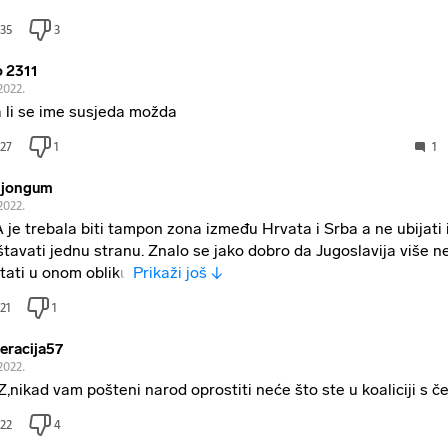
35
3
o 2311
.2022.
 li se ime susjeda možda
27
1
1
mjongum
.2022.
 je trebala biti tampon zona između Hrvata i Srba a ne ubijati 
štavati jednu stranu. Znalo se jako dobro da Jugoslavija više n
tati u onom obliku
Prikaži još ↓
21
1
eracija57
.2022.
,nikad vam pošteni narod oprostiti neće što ste u koaliciji s č
22
4