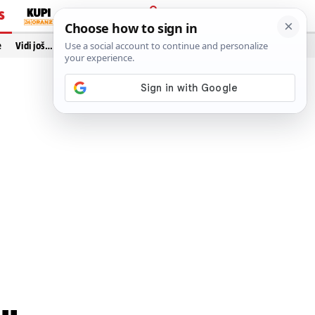
S
PRIJAVA
e
Vidi još…