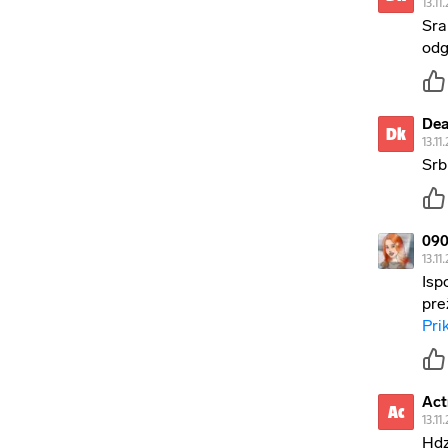
13.11
Sra
odg
Dea
Dk
13.11
Srb
090
13.11
Isp
pre
Pri
Act
Ac
13.11
Hdz