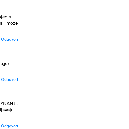
sjed s
ili, može
Odgovori
a,jer
Odgovori
U ZNANJU
ljavaju
Odgovori