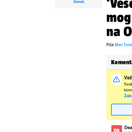
'Ves
članak
mog 
na O
Piše
Meri Tom
Koment
Važ
Svak
kome
Zak
Dea
Dk