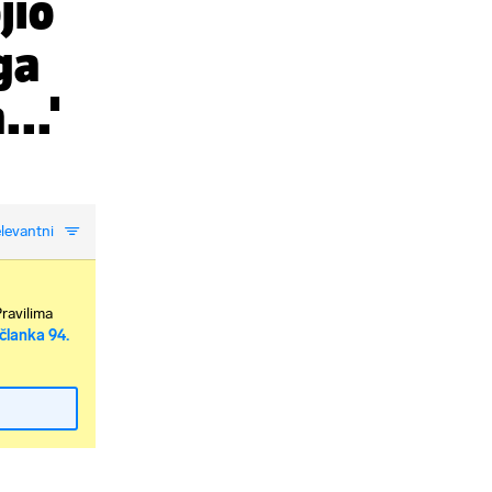
jio
ga
...'
levantni
Pravilima
članka 94.