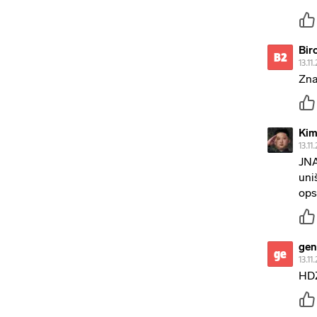
Bir
B2
13.11
Zna
Ki
13.11
JNA
uni
ops
gen
ge
13.11
HDZ