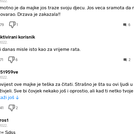
.2022.
motno je da majke jos traze svoju djecu. Jos veca sramota da n
ovarao. Drzava je zakazala!!
79
1
6
ktivirani korisnik
.2022.
i danas misle isto kao za vrijeme rata.
71
6
2
51959ve
.2022.
ovijest ove majke je teška za čitati. Strašno je šta su ovi ljudi 
živjeli. Sve bi čovjek nekako još i oprostio, ali kad ti netko tvo
kaži još ↓
41
2
ros1
.2022.
= Sdss