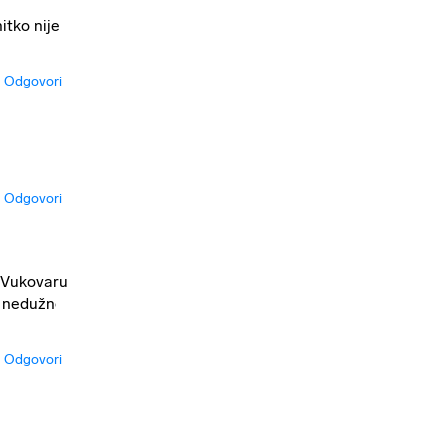
itko nije
Odgovori
Odgovori
u Vukovaru
je nedužno
Odgovori