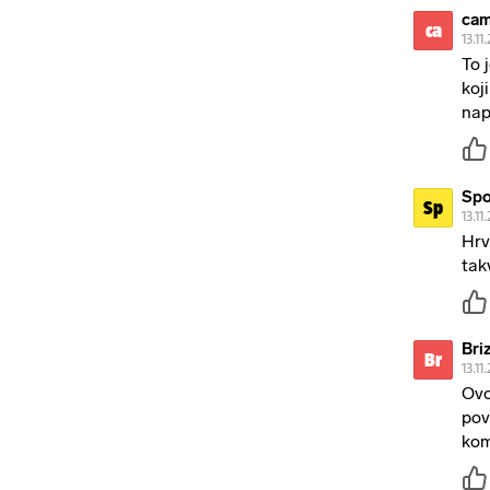
cam
ca
13.11
To 
koj
nap
Spo
Sp
13.11
Hrv
tak
Bri
Br
13.11
Ovo
pov
kom