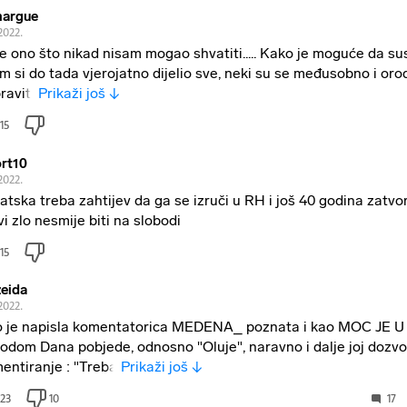
argue
.2022.
je ono što nikad nisam mogao shvatiti..... Kako je moguće da su
im si do tada vjerojatno dijelio sve, neki su se međusobno i orod
raviti
Prikaži još ↓
15
rt10
.2022.
atska treba zahtijev da ga se izruči u RH i još 40 godina zatvor
vi zlo nesmije biti na slobodi
15
zeida
.2022.
 je napisla komentatorica MEDENA_ poznata i kao MOC JE 
odom Dana pobjede, odnosno "Oluje", naravno i dalje joj dozvo
entiranje : "Treba
Prikaži još ↓
23
10
17