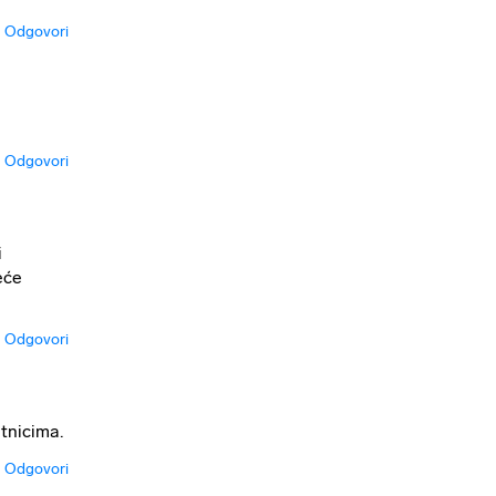
Odgovori
Odgovori
i
eće
Odgovori
etnicima.
Odgovori