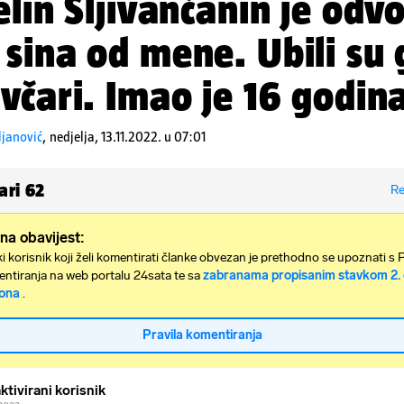
elin Šljivančanin je odvo
sina od mene. Ubili su 
včari. Imao je 16 godina
ljanović
,
nedjelja, 13.11.2022. u 07:01
ari
62
Re
na obavijest:
i korisnik koji želi komentirati članke obvezan je prethodno se upoznati s 
ntiranja na web portalu 24sata te sa
zabranama propisanim stavkom 2. 
ona
.
Pravila komentiranja
ktivirani korisnik