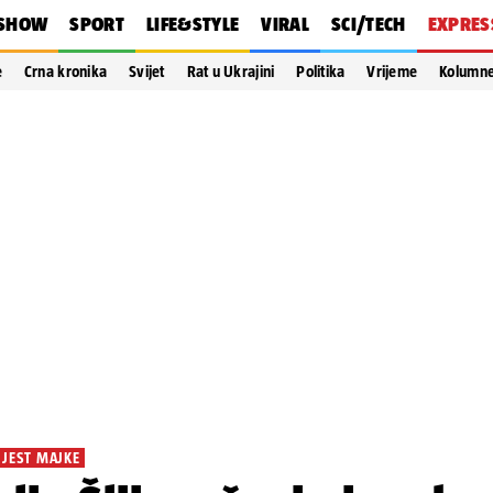
SHOW
SPORT
LIFE&STYLE
VIRAL
SCI/TECH
EXPRES
e
Crna kronika
Svijet
Rat u Ukrajini
Politika
Vrijeme
Kolumn
IJEST MAJKE