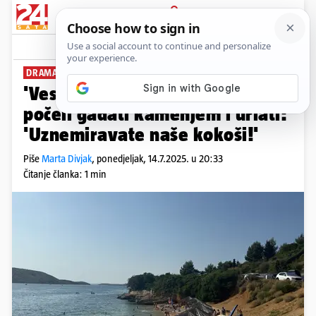
PRIJAVA
News
Komentari
39
DRAMA NA RABU
'Veslali smo uz obalu kad su nas
počeli gađati kamenjem i urlati:
'Uznemiravate naše kokoši!'
Piše
Marta Divjak
,
ponedjeljak, 14.7.2025. u 20:33
Čitanje članka: 1 min