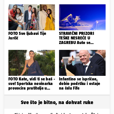
FOTO Sve ljubavi Tije
STRAVIČNI PRIZORI
Jurčić
TEŠKE NESREĆE U
ZAGREBU Auto se
prepolovio, čovjek
poginuo
FOTO Kate, vidi ti se baš -
Infantino se ispričao,
sve! Sportska novinarka
dobio podršku i ostaje
provocira pratitelje u
na čelu Fife
oskudnim haljinama
Sve što je bitno, na dohvat ruke