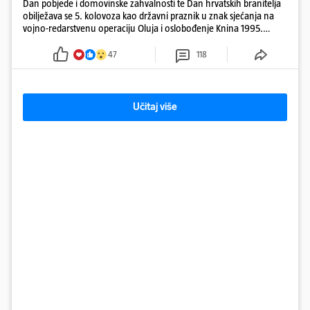
Dan pobjede i domovinske zahvalnosti te Dan hrvatskih branitelja
obilježava se 5. kolovoza kao državni praznik u znak sjećanja na
vojno-redarstvenu operaciju Oluja i oslobođenje Knina 1995.
godine
47
118
Učitaj više