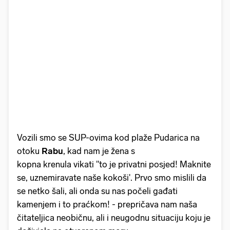
Vozili smo se SUP-ovima kod plaže Pudarica na
otoku
Rabu
, kad nam je žena s
kopna krenula vikati "to je privatni posjed! Maknite
se, uznemiravate naše kokoši'. Prvo smo mislili da
se netko šali, ali onda su nas počeli gađati
kamenjem i to praćkom! - prepričava nam naša
čitateljica neobičnu, ali i neugodnu situaciju koju je