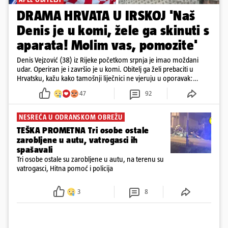
DRAMA HRVATA U IRSKOJ 'Naš
Denis je u komi, žele ga skinuti s
aparata! Molim vas, pomozite'
Denis Vejzović (38) iz Rijeke početkom srpnja je imao moždani
udar. Operiran je i završio je u komi. Obitelj ga želi prebaciti u
Hrvatsku, kažu kako tamošnji liječnici ne vjeruju u oporavak:
'Imamo 72 sata'
47
92
NESREĆA U ODRANSKOM OBREŽU
TEŠKA PROMETNA Tri osobe ostale
zarobljene u autu, vatrogasci ih
spašavali
Tri osobe ostale su zarobljene u autu, na terenu su
vatrogasci, Hitna pomoć i policija
3
8