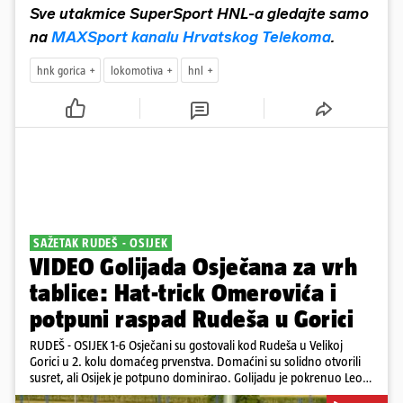
Sve utakmice SuperSport HNL-a gledajte samo
na
MAXSport kanalu Hrvatskog Telekoma
.
hnk gorica
lokomotiva
hnl
SAŽETAK RUDEŠ - OSIJEK
VIDEO Golijada Osječana za vrh
tablice: Hat-trick Omerovića i
potpuni raspad Rudeša u Gorici
RUDEŠ - OSIJEK 1-6 Osječani su gostovali kod Rudeša u Velikoj
Gorici u 2. kolu domaćeg prvenstva. Domaćini su solidno otvorili
susret, ali Osijek je potpuno dominirao. Golijadu je pokrenuo Leon
u 12. minuti, a povećao je u 24. minuti. Meksikancu su ovo bili prvi