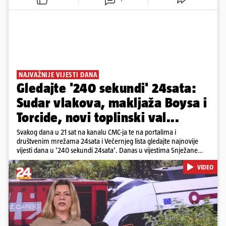
NAJVAŽNIJE VIJESTI DANA
Gledajte '240 sekundi' 24sata:
Sudar vlakova, makljaža Boysa i
Torcide, novi toplinski val...
Svakog dana u 21 sat na kanalu CMC-ja te na portalima i
društvenim mrežama 24sata i Večernjeg lista gledajte najnovije
vijesti dana u '240 sekundi 24sata'. Danas u vijestima Snježane
Krnetić: Željeznička nesreća između kolodvora Sveti Ivan Žabno i
VIDEO
Gradec, masovna tučnjava Boysa i Torcide, prijeti nestašica vode
kraj Požege...