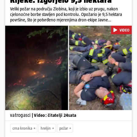
Veliki požar na području Zlobina, koji je izbio uz prugu, nakon
cjelonoćne borbe stavljen pod kontrolu. Opožario je 9,5 hektara
površine, što je potvrđeno mjerenjima dron-ekipe Javne
vatrogasne postrojbe grada Rijeke. Vatru je gasilo 55 ljudi sa 17
VIDEO
vozila te više DVD-ova i JVP Rijeka. Situacija je i dalje ozbiljna zbog
jakog vjetra koji povećava opasnost od razbuktavanja. Zato ostaju i
dežurati na terenu
Pokretanje videa...
vatrogasci
| Video: čitatelji 24sata
crna kronika
hreljin
požar