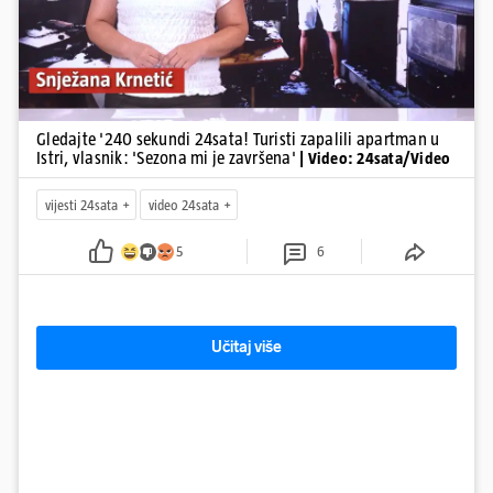
Gledajte '240 sekundi 24sata! Turisti zapalili apartman u
Istri, vlasnik: 'Sezona mi je završena'
| Video: 24sata/Video
vijesti 24sata
video 24sata
5
6
Učitaj više