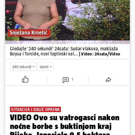
Pokretanje videa...
Gledajte '240 sekundi' 24sata: Sudar vlakova, makljaža
Boysa i Torcide, novi toplinski val...
| Video: 24sata/Video
240 sekundi
vijesti
1
SITUACIJA I DALJE OPASNA
VIDEO Ovo su vatrogasci nakon
noćne borbe s buktinjom kraj
Rijeke. Izgorjelo 9,5 hektara