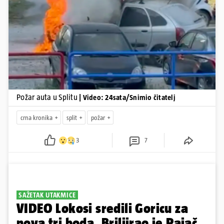
Pokretanje videa...
Požar auta u Splitu
| Video: 24sata/Snimio čitatelj
crna kronika
split
požar
3
7
SAŽETAK UTAKMICE
VIDEO Lokosi sredili Goricu za
nova tri boda. Briljirao je Pajač,