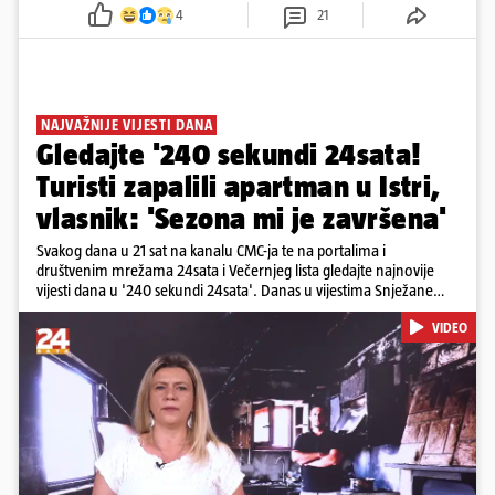
4
21
NAJVAŽNIJE VIJESTI DANA
Gledajte '240 sekundi 24sata!
Turisti zapalili apartman u Istri,
vlasnik: 'Sezona mi je završena'
Svakog dana u 21 sat na kanalu CMC-ja te na portalima i
društvenim mrežama 24sata i Večernjeg lista gledajte najnovije
vijesti dana u '240 sekundi 24sata'. Danas u vijestima Snježane
Krnetić: Turisti uništili apartman u Istri, 125 milijuna eura mogla bi
VIDEO
stajati sanacija otpada u Gospiću, u Osijeku pretukli nogometnog
suca, od utorka nove cijene goriva, rastu mirovine za 200 tisuća
branitelja...
Pokretanje videa...