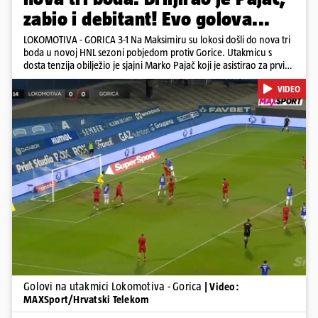
zabio i debitant! Evo golova...
LOKOMOTIVA - GORICA 3-1 Na Maksimiru su lokosi došli do nova tri
boda u novoj HNL sezoni pobjedom protiv Gorice. Utakmicu s
dosta tenzija obilježio je sjajni Marko Pajač koji je asistirao za prvi
gol Mariću, a zakuhao drugi kada je Kavelj zabio auto-gol.
VIDEO
Bogojević je smanjio, Gorica je pritiskala i nizala šanse, ali onda
primila kontru pred kraj. Lokosi sele na vrh tablice s Osijekom
Pokretanje videa...
Golovi na utakmici Lokomotiva - Gorica
| Video:
MAXSport/Hrvatski Telekom