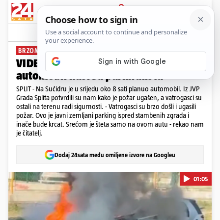
PRIJAVA
News
Komentari
7
BRZOM INTERVENCIJOM GA UGASILI
VIDEO Buktinja u Splitu: Planuo
automobil nasred parkirališta
SPLIT - Na Sućidru je u srijedu oko 8 sati planuo automobil. Iz JVP
Grada Splita potvrdili su nam kako je požar ugašen, a vatrogasci su
ostali na terenu radi sigurnosti. - Vatrogasci su brzo došli i ugasili
požar. Ovo je javni zemljani parking ispred stambenih zgrada i
inače bude krcat. Srećom je šteta samo na ovom autu - rekao nam
je čitatelj.
Dodaj 24sata među omiljene izvore na Googleu
01:05