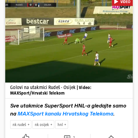
VIDEO
golovi u dresu 'bijelo-plavih' Nail Omerović bio je junak u dresu
gostiju, zabio hat-trick. Mrežu golmana Rudeša tresao je u 41., 44.
minuti i 81. minuti. U dugu listu strijelaca u velikoj Gorici upisao se i
Arnel Jakupović golom u 69. minuti. Utješni gol za smanjenje
zaostatka u dresu Rudeša zabio je Ilečić u 84. minuti. Osijek je s tri
boda na prvom mjestu tablice HNL-a
Pokretanje videa...
Golovi na utakmici Rudeš - Osijek
| Video:
MAXSport/Hrvatski Telekom
Sve utakmice SuperSport HNL-a gledajte samo
na
MAXSport kanalu Hrvatskog Telekoma
.
nk rudeš
nk osijek
hnl
1