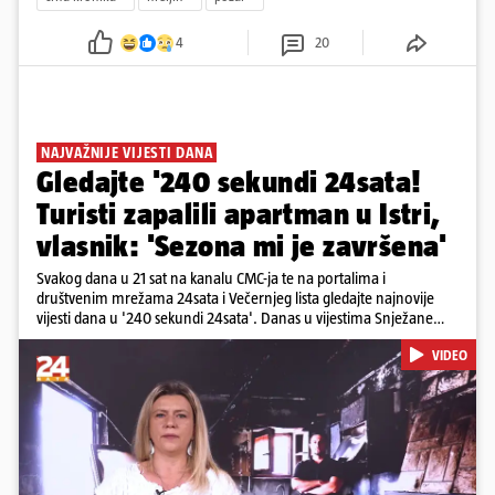
4
20
NAJVAŽNIJE VIJESTI DANA
Gledajte '240 sekundi 24sata!
Turisti zapalili apartman u Istri,
vlasnik: 'Sezona mi je završena'
Svakog dana u 21 sat na kanalu CMC-ja te na portalima i
društvenim mrežama 24sata i Večernjeg lista gledajte najnovije
vijesti dana u '240 sekundi 24sata'. Danas u vijestima Snježane
Krnetić: Turisti uništili apartman u Istri, 125 milijuna eura mogla bi
VIDEO
stajati sanacija otpada u Gospiću, u Osijeku pretukli nogometnog
suca, od utorka nove cijene goriva, rastu mirovine za 200 tisuća
branitelja...
Pokretanje videa...