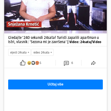
Gledajte '240 sekundi 24sata! Turisti zapalili apartman u
Istri, vlasnik: 'Sezona mi je završena'
| Video: 24sata/Video
vijesti 24sata
video 24sata
5
6
Učitaj više