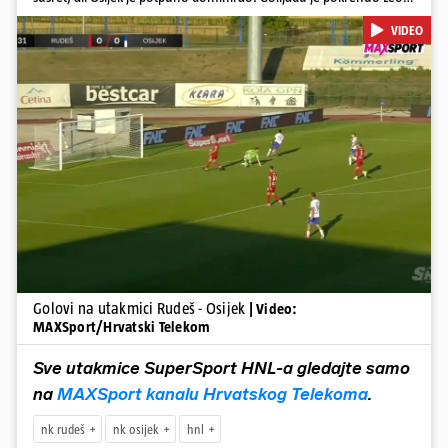
u 12. minuti, a povećao je u 24. minuti. Meksikancu su ovo bili prvi
VIDEO
golovi u dresu 'bijelo-plavih' Nail Omerović bio je junak u dresu
gostiju, zabio hat-trick. Mrežu golmana Rudeša tresao je u 41., 44.
minuti i 81. minuti. U dugu listu strijelaca u velikoj Gorici upisao se i
Arnel Jakupović golom u 69. minuti. Utješni gol za smanjenje
zaostatka u dresu Rudeša zabio je Ilečić u 84. minuti. Osijek je s tri
boda na prvom mjestu tablice HNL-a
Pokretanje videa...
Golovi na utakmici Rudeš - Osijek
| Video:
MAXSport/Hrvatski Telekom
Sve utakmice SuperSport HNL-a gledajte samo
na
MAXSport kanalu Hrvatskog Telekoma
.
nk rudeš
nk osijek
hnl