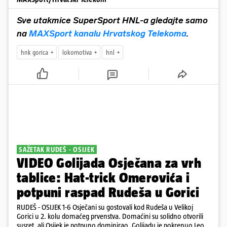
Sve utakmice SuperSport HNL-a gledajte samo
na
MAXSport kanalu Hrvatskog Telekoma
.
hnk gorica
lokomotiva
hnl
SAŽETAK RUDEŠ - OSIJEK
VIDEO Golijada Osječana za vrh
tablice: Hat-trick Omerovića i
potpuni raspad Rudeša u Gorici
RUDEŠ - OSIJEK 1-6 Osječani su gostovali kod Rudeša u Velikoj
Gorici u 2. kolu domaćeg prvenstva. Domaćini su solidno otvorili
susret, ali Osijek je potpuno dominirao. Golijadu je pokrenuo Leon