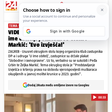
PRIJAVA
News
Komentari
59
TEMA SU MOLITELJI
VIDEO Cirkus uoči sastanka DP-a i 'U
ime obitelji', sukobili se Grbin i
Markić: 'Evo izvješća!'
ZAGREB - Ususret okruglom stolu kojeg organizira Klub zastupnika
DP-a i udruga 'U ime obitelj', zastupnice su držale plakat
'Slobodne i ravnopravne'. Uz to, verbalno su se sukobili i Peđa
Grbin te Željka Markić. Tema okruglog stola je "Predstavljanje
Izvješća o kršenju prava na slobodu vjeroispovijesti muškaraca
okupljenih u javnoj molitvi krunice u 2023. godini".
Dodaj 24sata među omiljene izvore na Googleu
00:33