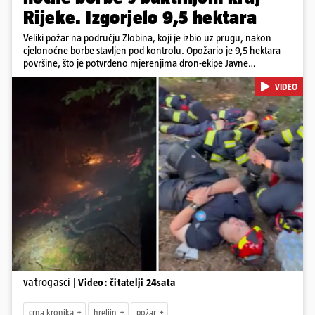
Rijeke. Izgorjelo 9,5 hektara
Veliki požar na području Zlobina, koji je izbio uz prugu, nakon
cjelonoćne borbe stavljen pod kontrolu. Opožario je 9,5 hektara
površine, što je potvrđeno mjerenjima dron-ekipe Javne
vatrogasne postrojbe grada Rijeke. Vatru je gasilo 55 ljudi sa 17
VIDEO
vozila te više DVD-ova i JVP Rijeka. Situacija je i dalje ozbiljna zbog
jakog vjetra koji povećava opasnost od razbuktavanja. Zato ostaju i
dežurati na terenu
Pokretanje videa...
vatrogasci
| Video: čitatelji 24sata
crna kronika
hreljin
požar