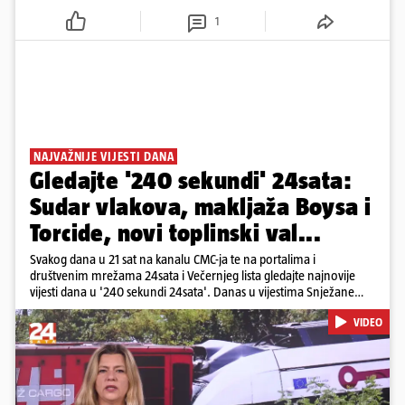
1
NAJVAŽNIJE VIJESTI DANA
Gledajte '240 sekundi' 24sata:
Sudar vlakova, makljaža Boysa i
Torcide, novi toplinski val...
Svakog dana u 21 sat na kanalu CMC-ja te na portalima i
društvenim mrežama 24sata i Večernjeg lista gledajte najnovije
vijesti dana u '240 sekundi 24sata'. Danas u vijestima Snježane
Krnetić: Željeznička nesreća između kolodvora Sveti Ivan Žabno i
VIDEO
Gradec, masovna tučnjava Boysa i Torcide, prijeti nestašica vode
kraj Požege...