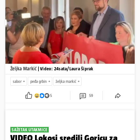
Pokretanje videa...
Željka Markić
| Video: 24sata/Laura Šiprak
sabor
peđa grbin
željka markić
5
59
SAŽETAK UTAKMICE
VIDEO Lokosi sredili Goricu za