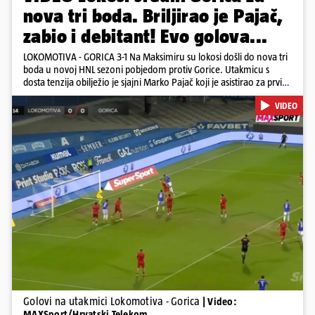
nova tri boda. Briljirao je Pajač,
zabio i debitant! Evo golova...
LOKOMOTIVA - GORICA 3-1 Na Maksimiru su lokosi došli do nova tri
boda u novoj HNL sezoni pobjedom protiv Gorice. Utakmicu s
dosta tenzija obilježio je sjajni Marko Pajač koji je asistirao za prvi
gol Mariću, a zakuhao drugi kada je Kavelj zabio auto-gol.
VIDEO
Bogojević je smanjio, Gorica je pritiskala i nizala šanse, ali onda
primila kontru pred kraj. Lokosi sele na vrh tablice s Osijekom
Pokretanje videa...
Golovi na utakmici Lokomotiva - Gorica
| Video:
MAXSport/Hrvatski Telekom