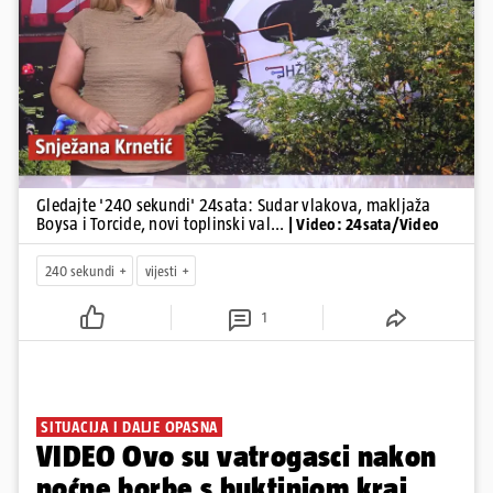
Pokretanje videa...
Gledajte '240 sekundi' 24sata: Sudar vlakova, makljaža
Boysa i Torcide, novi toplinski val...
| Video: 24sata/Video
240 sekundi
vijesti
1
SITUACIJA I DALJE OPASNA
VIDEO Ovo su vatrogasci nakon
noćne borbe s buktinjom kraj