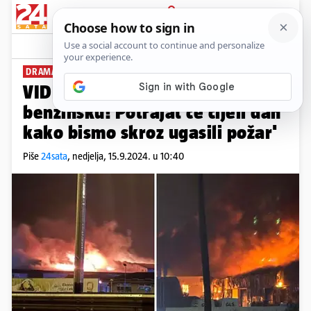
PRIJAVA
News
Komentari
46
DRAMA U OSIJEKU
VIDEO 'Uspjeli smo obraniti
benzinsku! Potrajat će cijeli dan
kako bismo skroz ugasili požar'
Piše
24sata
,
nedjelja, 15.9.2024. u 10:40