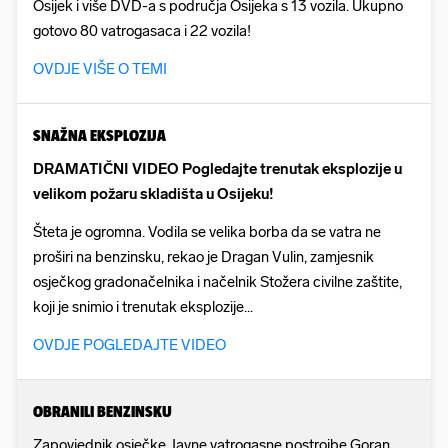
Osijek i više DVD-a s područja Osijeka s 13 vozila. Ukupno
gotovo 80 vatrogasaca i 22 vozila!
OVDJE VIŠE O TEMI
SNAŽNA EKSPLOZIJA
DRAMATIČNI VIDEO Pogledajte trenutak eksplozije u
velikom požaru skladišta u Osijeku!
Šteta je ogromna. Vodila se velika borba da se vatra ne
proširi na benzinsku, rekao je Dragan Vulin, zamjesnik
osječkog gradonačelnika i načelnik Stožera civilne zaštite,
koji je snimio i trenutak eksplozije...
OVDJE POGLEDAJTE VIDEO
OBRANILI BENZINSKU
Zapovjednik osječke Javne vatrogasne postrojbe Goran