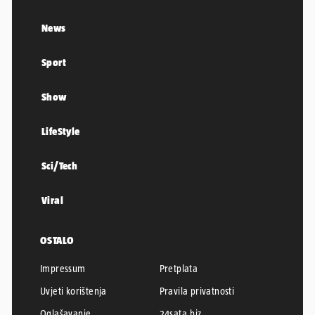
News
Sport
Show
LifeStyle
Sci/Tech
Viral
OSTALO
Impressum
Pretplata
Uvjeti korištenja
Pravila privatnosti
Oglašavanje
24sata.biz