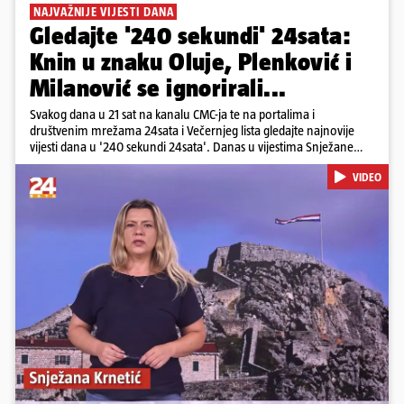
NAJVAŽNIJE VIJESTI DANA
Gledajte '240 sekundi' 24sata:
Knin u znaku Oluje, Plenković i
Milanović se ignorirali...
Svakog dana u 21 sat na kanalu CMC-ja te na portalima i
društvenim mrežama 24sata i Večernjeg lista gledajte najnovije
vijesti dana u '240 sekundi 24sata'. Danas u vijestima Snježane
Krnetić: Hrvatska je obilježila 31. obljetnicu Oluje, a pažnju je
VIDEO
privuklo ignoriranje predsjednika Zorana Milanovića i premijera
Andreja Plenkovića u Kninu. Donosimo i detalje o većim
braniteljskim mirovinama, apelu obitelji Hrvata u komi u Irskoj,
upozorenjima nakon nove tragedije na električnom romobilu te
smanjenju proizvodnje u nuklearnoj elektrani Krško.
Pokretanje videa...