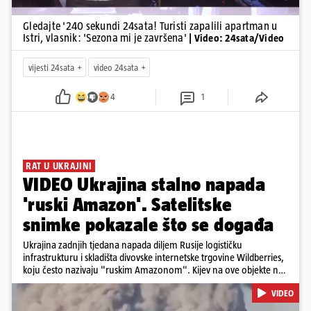
Gledajte '240 sekundi 24sata! Turisti zapalili apartman u
Istri, vlasnik: 'Sezona mi je završena'
| Video: 24sata/Video
vijesti 24sata
video 24sata
4
1
RAT U UKRAJINI
VIDEO Ukrajina stalno napada
'ruski Amazon'. Satelitske
snimke pokazale što se događa
Ukrajina zadnjih tjedana napada diljem Rusije logističku
infrastrukturu i skladišta divovske internetske trgovine Wildberries,
koju često nazivaju "ruskim Amazonom". Kijev na ove objekte ne
gleda samo kao na obična trgovačka skladišta, već tvrdi da ih ruske
VIDEO
snage koriste i za vojne potrebe, odnosno za skladištenje i
distribuciju dijelova za dronove i druge opreme koja se koristi u