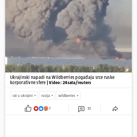
ratu. S druge strane, napadi služe i kao izravan odgovor na ruska
bombardiranja ukrajinske poštanske i logističke infrastrukture te
kao način da se ekonomske posljedice rata prenesu dublje na ruski
teritorij i približe običnim građanima.
Pokretanje videa...
Ukrajinski napadi na Wildberries pogađaju srce ruske
korporativne sfere
| Video: 24sata/reuters
rat u ukrajini
rusija
wildberries
7
10