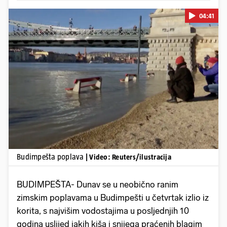
04:41
Pokretanje videa...
Budimpešta poplava
| Video: Reuters/ilustracija
BUDIMPEŠTA- Dunav se u neobično ranim
zimskim poplavama u Budimpešti u četvrtak izlio iz
korita, s najvišim vodostajima u posljednjih 10
godina uslijed jakih kiša i snijega praćenih blagim