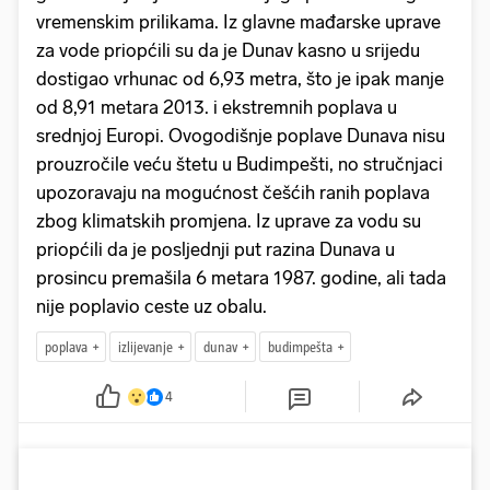
vremenskim prilikama. Iz glavne mađarske uprave
za vode priopćili su da je Dunav kasno u srijedu
dostigao vrhunac od 6,93 metra, što je ipak manje
od 8,91 metara 2013. i ekstremnih poplava u
srednjoj Europi. Ovogodišnje poplave Dunava nisu
prouzročile veću štetu u Budimpešti, no stručnjaci
upozoravaju na mogućnost češćih ranih poplava
zbog klimatskih promjena. Iz uprave za vodu su
priopćili da je posljednji put razina Dunava u
prosincu premašila 6 metara 1987. godine, ali tada
nije poplavio ceste uz obalu.
poplava
izlijevanje
dunav
budimpešta
4