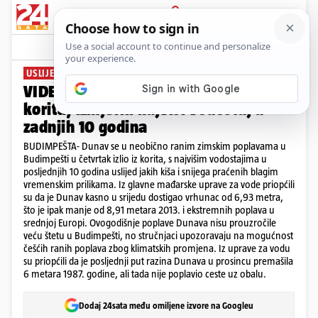
PRIJAVA
News
Komentari
0
USLIJED JAKIH KIŠA
VIDEO Dunav se u Budimpešti izlio iz
korita, izmjerili najviši vodostaj u
zadnjih 10 godina
BUDIMPEŠTA- Dunav se u neobično ranim zimskim poplavama u
Budimpešti u četvrtak izlio iz korita, s najvišim vodostajima u
posljednjih 10 godina uslijed jakih kiša i snijega praćenih blagim
vremenskim prilikama. Iz glavne mađarske uprave za vode priopćili
su da je Dunav kasno u srijedu dostigao vrhunac od 6,93 metra,
što je ipak manje od 8,91 metara 2013. i ekstremnih poplava u
srednjoj Europi. Ovogodišnje poplave Dunava nisu prouzročile
veću štetu u Budimpešti, no stručnjaci upozoravaju na mogućnost
češćih ranih poplava zbog klimatskih promjena. Iz uprave za vodu
su priopćili da je posljednji put razina Dunava u prosincu premašila
6 metara 1987. godine, ali tada nije poplavio ceste uz obalu.
Dodaj 24sata među omiljene izvore na Googleu