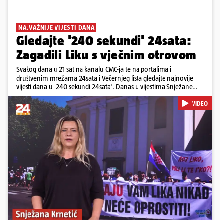
NAJVAŽNIJE VIJESTI DANA
Gledajte '240 sekundi' 24sata:
Zagadili Liku s vječnim otrovom
Svakog dana u 21 sat na kanalu CMC-ja te na portalima i
društvenim mrežama 24sata i Večernjeg lista gledajte najnovije
vijesti dana u '240 sekundi 24sata'. Danas u vijestima Snježane
Krnetić: Lika teško zagađena s 37.000 tona opasnog otpada, Troje
VIDEO
poginulih u nesreći u Zagrebu, Uhićen načelnik Svetog Ivana
Žabna, Borba za život Denisa Vejzovića, Krajaču režu ovlasti: Slijedi
otkaz...
Pokretanje videa...