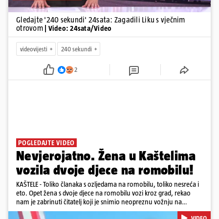
Gledajte '240 sekundi' 24sata: Zagadili Liku s vječnim
otrovom
| Video: 24sata/Video
videovijesti
240 sekundi
2
POGLEDAJTE VIDEO
Nevjerojatno. Žena u Kaštelima
vozila dvoje djece na romobilu!
KAŠTELE - Toliko članaka s ozljedama na romobilu, toliko nesreća i
eto. Opet žena s dvoje djece na romobilu vozi kroz grad, rekao
nam je zabrinuti čitatelj koji je snimio neopreznu vožnju na
romobilu u četvrtak prijepodne kroz Kaštele. Podsjetimo, mjesec i
VIDEO