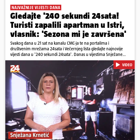
NAJVAŽNIJE VIJESTI DANA
Gledajte '240 sekundi 24sata!
Turisti zapalili apartman u Istri,
vlasnik: 'Sezona mi je završena'
Svakog dana u 21 sat na kanalu CMC-ja te na portalima i
društvenim mrežama 24sata i Večernjeg lista gledajte najnovije
vijesti dana u '240 sekundi 24sata'. Danas u vijestima Snježane
Krnetić: Turisti uništili apartman u Istri, 125 milijuna eura mogla bi
VIDEO
stajati sanacija otpada u Gospiću, u Osijeku pretukli nogometnog
suca, od utorka nove cijene goriva, rastu mirovine za 200 tisuća
branitelja...
Pokretanje videa...