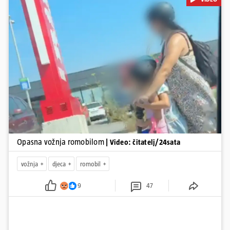
pol od smrti dječaka (14) u Metkoviću, pad s električnog romobila
odnio je još jedan mladi život. Unatoč naporima liječnika KBC-a
Zagreb, u ponedjeljak maloljetnik je podlegao ozljedama
zadobivenima u padu s romobila.
Pokretanje videa...
Opasna vožnja romobilom
| Video: čitatelj/24sata
vožnja
djeca
romobil
9
47