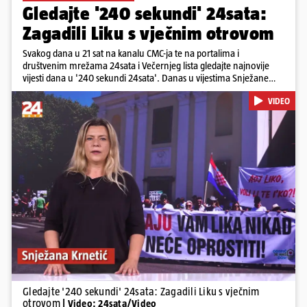
Gledajte '240 sekundi' 24sata:
Zagadili Liku s vječnim otrovom
Svakog dana u 21 sat na kanalu CMC-ja te na portalima i
društvenim mrežama 24sata i Večernjeg lista gledajte najnovije
vijesti dana u '240 sekundi 24sata'. Danas u vijestima Snježane
Krnetić: Lika teško zagađena s 37.000 tona opasnog otpada, Troje
VIDEO
poginulih u nesreći u Zagrebu, Uhićen načelnik Svetog Ivana
Žabna, Borba za život Denisa Vejzovića, Krajaču režu ovlasti: Slijedi
otkaz...
Pokretanje videa...
Gledajte '240 sekundi' 24sata: Zagadili Liku s vječnim
otrovom
| Video: 24sata/Video