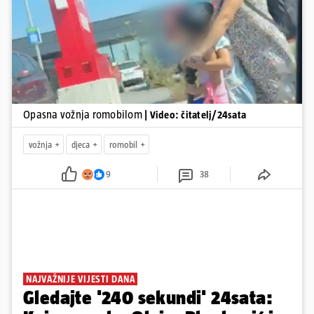
Pokretanje videa...
Opasna vožnja romobilom
| Video: čitatelj/24sata
vožnja
djeca
romobil
9
38
NAJVAŽNIJE VIJESTI DANA
Gledajte '240 sekundi' 24sata: