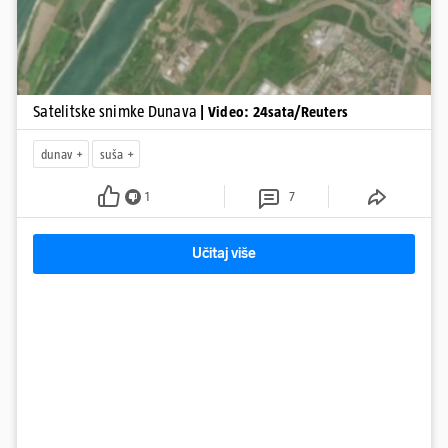
Satelitske snimke Dunava
| Video: 24sata/Reuters
dunav
suša
1
7
Učitaj više