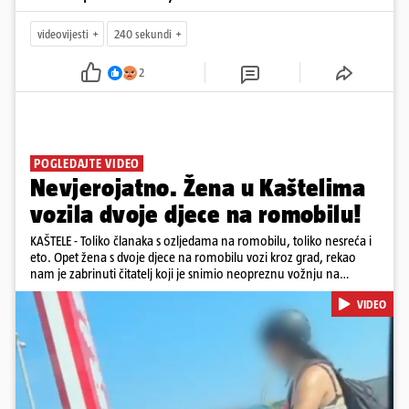
videovijesti
240 sekundi
2
POGLEDAJTE VIDEO
Nevjerojatno. Žena u Kaštelima
vozila dvoje djece na romobilu!
KAŠTELE - Toliko članaka s ozljedama na romobilu, toliko nesreća i
eto. Opet žena s dvoje djece na romobilu vozi kroz grad, rekao
nam je zabrinuti čitatelj koji je snimio neopreznu vožnju na
romobilu u četvrtak prijepodne kroz Kaštele. Podsjetimo, mjesec i
VIDEO
pol od smrti dječaka (14) u Metkoviću, pad s električnog romobila
odnio je još jedan mladi život. Unatoč naporima liječnika KBC-a
Zagreb, u ponedjeljak maloljetnik je podlegao ozljedama
zadobivenima u padu s romobila.