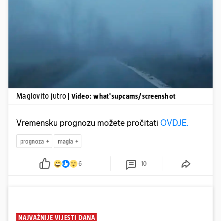
Pokretanje videa...
Maglovito jutro
| Video: what'supcams/screenshot
Vremensku prognozu možete pročitati
OVDJE.
prognoza
magla
6
10
NAJVAŽNIJE VIJESTI DANA