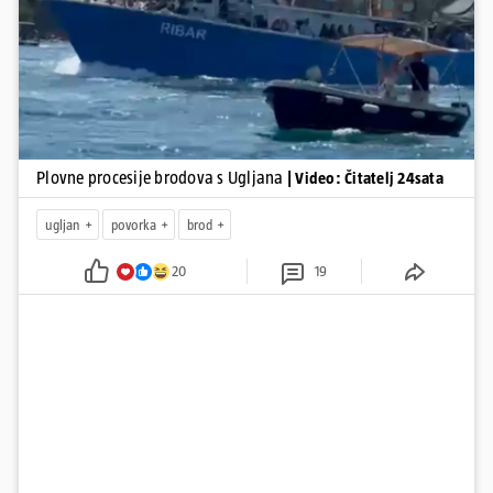
Pokretanje videa...
satima s tradicionalnim dalmatinskim igrama.
Plovne procesije brodova s Ugljana
| Video: Čitatelj 24sata
ugljan
povorka
brod
20
19