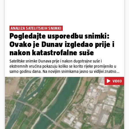
ANALIZA SATELITSKIH SNIMKI
Pogledajte usporedbu snimki:
Ovako je Dunav izgledao prije i
nakon katastrofalne suše
Satelitske snimke Dunava prije i nakon dugotrajne suše i
ekstremnih vrućina pokazuju koliko se korito rijeke promijenilo u
samo godinu dana. Na novijim snimkama jasno su vidljivi znatno
veći pješčani sprudovi i sužene vodene površine, što svjedoči o
VIDEO
povijesno niskim vodostajima. Promjene su zabilježene duž cijelog
toka, od Njemačke i Austrije, preko Slovačke, Hrvatske i Srbije, do
Rumunjske i Bugarske. Snimke je tijekom ljeta 2025. i 2026.
zabilježio satelit Sentinel-2 u sklopu programa Europske unije
Copernicus.
Pokretanje videa...