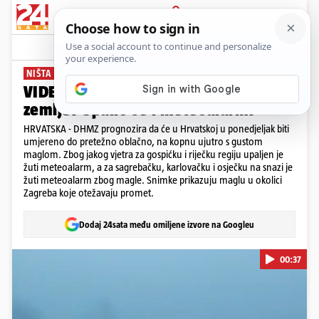
PRIJAVA
News
Komentari
10
NIŠTA SE NE VIDI
VIDEO Gusta magla na sjeveru
zemlje: Upalio se i meteoalarm!
HRVATSKA - DHMZ prognozira da će u Hrvatskoj u ponedjeljak biti
umjereno do pretežno oblačno, na kopnu ujutro s gustom
maglom. Zbog jakog vjetra za gospićku i riječku regiju upaljen je
žuti meteoalarm, a za sagrebačku, karlovačku i osječku na snazi je
žuti meteoalarm zbog magle. Snimke prikazuju maglu u okolici
Zagreba koje otežavaju promet.
Dodaj 24sata među omiljene izvore na Googleu
00:37