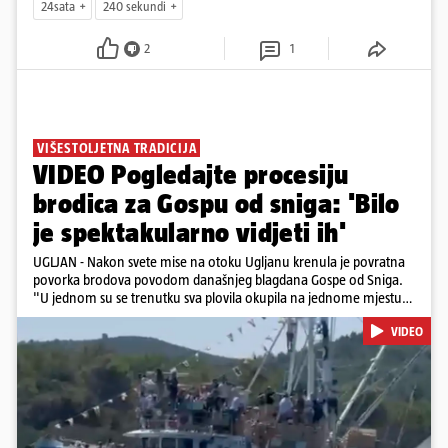
24sata
240 sekundi
2
1
VIŠESTOLJETNA TRADICIJA
VIDEO Pogledajte procesiju
brodica za Gospu od sniga: 'Bilo
je spektakularno vidjeti ih'
UGLJAN - Nakon svete mise na otoku Ugljanu krenula je povratna
povorka brodova povodom današnjeg blagdana Gospe od Sniga.
"U jednom su se trenutku sva plovila okupila na jednome mjestu
te sinkronizirano kružila sljedećih deset minuta, što je izgledalo
VIDEO
spektakularno", kazala nam je čitateljica koja je snimila povorku.
Posebno atraktivan prizor bio je, kako je rekla, kada su se pojedini
sudionici popeli na vrhove brodova i mahali upaljenim bakljama.
Na nekim su brodovima bili svirači, što je dodatno pridonijelo
živosti prizora. Riječ je o višestoljetnoj tradiciji, koja se neprekidno
održava od 1514. godine. U sklopu proslave održat će se i
tradicionalna Kukljiška fešta, koja će započeti u popodnevnim