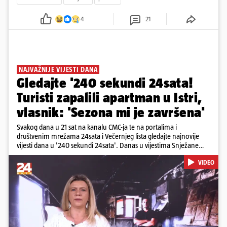
4
21
NAJVAŽNIJE VIJESTI DANA
Gledajte '240 sekundi 24sata!
Turisti zapalili apartman u Istri,
vlasnik: 'Sezona mi je završena'
Svakog dana u 21 sat na kanalu CMC-ja te na portalima i
društvenim mrežama 24sata i Večernjeg lista gledajte najnovije
vijesti dana u '240 sekundi 24sata'. Danas u vijestima Snježane
Krnetić: Turisti uništili apartman u Istri, 125 milijuna eura mogla bi
VIDEO
stajati sanacija otpada u Gospiću, u Osijeku pretukli nogometnog
suca, od utorka nove cijene goriva, rastu mirovine za 200 tisuća
branitelja...
Pokretanje videa...