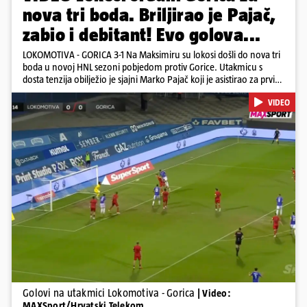
nova tri boda. Briljirao je Pajač,
zabio i debitant! Evo golova...
LOKOMOTIVA - GORICA 3-1 Na Maksimiru su lokosi došli do nova tri
boda u novoj HNL sezoni pobjedom protiv Gorice. Utakmicu s
dosta tenzija obilježio je sjajni Marko Pajač koji je asistirao za prvi
gol Mariću, a zakuhao drugi kada je Kavelj zabio auto-gol.
VIDEO
Bogojević je smanjio, Gorica je pritiskala i nizala šanse, ali onda
primila kontru pred kraj. Lokosi sele na vrh tablice s Osijekom
Pokretanje videa...
Golovi na utakmici Lokomotiva - Gorica
| Video:
MAXSport/Hrvatski Telekom