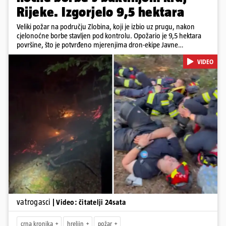
Rijeke. Izgorjelo 9,5 hektara
Veliki požar na području Zlobina, koji je izbio uz prugu, nakon
cjelonoćne borbe stavljen pod kontrolu. Opožario je 9,5 hektara
površine, što je potvrđeno mjerenjima dron-ekipe Javne
vatrogasne postrojbe grada Rijeke. Vatru je gasilo 55 ljudi sa 17
VIDEO
vozila te više DVD-ova i JVP Rijeka. Situacija je i dalje ozbiljna zbog
jakog vjetra koji povećava opasnost od razbuktavanja. Zato ostaju i
dežurati na terenu
Pokretanje videa...
vatrogasci
| Video: čitatelji 24sata
crna kronika
hreljin
požar