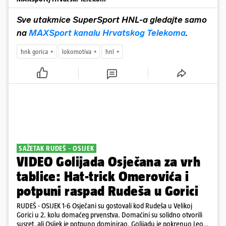
Sve utakmice SuperSport HNL-a gledajte samo
na
MAXSport kanalu Hrvatskog Telekoma
.
hnk gorica
lokomotiva
hnl
SAŽETAK RUDEŠ - OSIJEK
VIDEO Golijada Osječana za vrh
tablice: Hat-trick Omerovića i
potpuni raspad Rudeša u Gorici
RUDEŠ - OSIJEK 1-6 Osječani su gostovali kod Rudeša u Velikoj
Gorici u 2. kolu domaćeg prvenstva. Domaćini su solidno otvorili
susret, ali Osijek je potpuno dominirao. Golijadu je pokrenuo Leon