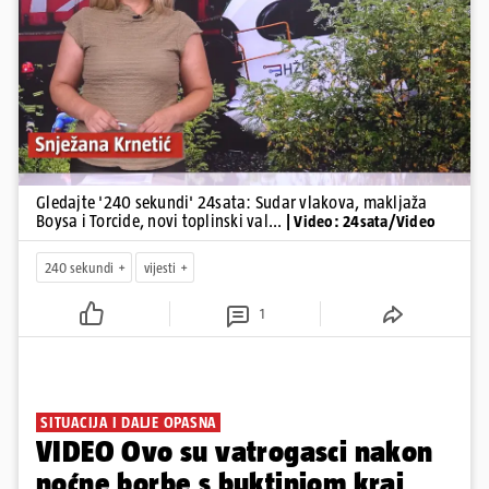
Pokretanje videa...
Gledajte '240 sekundi' 24sata: Sudar vlakova, makljaža
Boysa i Torcide, novi toplinski val...
| Video: 24sata/Video
240 sekundi
vijesti
1
SITUACIJA I DALJE OPASNA
VIDEO Ovo su vatrogasci nakon
noćne borbe s buktinjom kraj