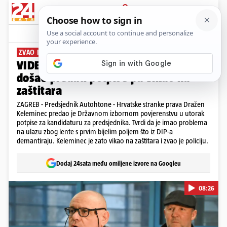
PRIJAVA
News
Komentari
30
ZVAO I POLICIJU
VIDEO Incident u DIP-u: Keleminec
došao predati potpise pa vikao na
zaštitara
ZAGREB - Predsjednik Autohtone - Hrvatske stranke prava Dražen
Keleminec predao je Državnom izbornom povjerenstvu u utorak
potpise za kandidaturu za predsjednika. Tvrdi da je imao problema
na ulazu zbog lente s prvim bijelim poljem što iz DIP-a
demantiraju. Keleminec je zato vikao na zaštitara i zvao je policiju.
Dodaj 24sata među omiljene izvore na Googleu
08:26