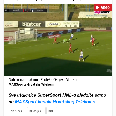
u 12. minuti, a povećao je u 24. minuti. Meksikancu su ovo bili prvi
VIDEO
golovi u dresu 'bijelo-plavih' Nail Omerović bio je junak u dresu
gostiju, zabio hat-trick. Mrežu golmana Rudeša tresao je u 41., 44.
minuti i 81. minuti. U dugu listu strijelaca u velikoj Gorici upisao se i
Arnel Jakupović golom u 69. minuti. Utješni gol za smanjenje
zaostatka u dresu Rudeša zabio je Ilečić u 84. minuti. Osijek je s tri
boda na prvom mjestu tablice HNL-a
Pokretanje videa...
Golovi na utakmici Rudeš - Osijek
| Video:
MAXSport/Hrvatski Telekom
Sve utakmice SuperSport HNL-a gledajte samo
na
MAXSport kanalu Hrvatskog Telekoma
.
nk rudeš
nk osijek
hnl