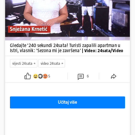
Gledajte '240 sekundi 24sata! Turisti zapalili apartman u
Istri, vlasnik: 'Sezona mi je završena'
| Video: 24sata/Video
vijesti 24sata
video 24sata
5
6
Učitaj više