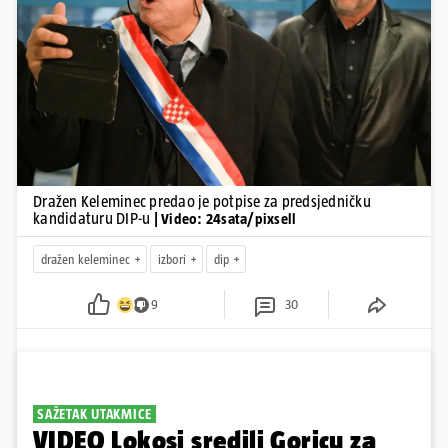
Pokretanje videa...
Dražen Keleminec predao je potpise za predsjedničku
kandidaturu DIP-u
| Video: 24sata/pixsell
dražen keleminec
izbori
dip
9
30
SAŽETAK UTAKMICE
VIDEO Lokosi sredili Goricu za