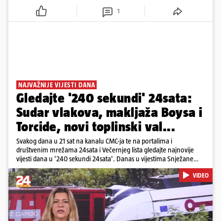
1
NAJVAŽNIJE VIJESTI DANA
Gledajte '240 sekundi' 24sata:
Sudar vlakova, makljaža Boysa i
Torcide, novi toplinski val...
Svakog dana u 21 sat na kanalu CMC-ja te na portalima i
društvenim mrežama 24sata i Večernjeg lista gledajte najnovije
vijesti dana u '240 sekundi 24sata'. Danas u vijestima Snježane
Krnetić: Željeznička nesreća između kolodvora Sveti Ivan Žabno i
VIDEO
Gradec, masovna tučnjava Boysa i Torcide, prijeti nestašica vode
kraj Požege...