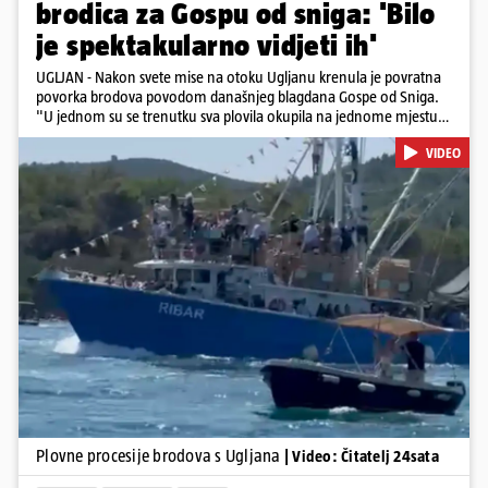
brodica za Gospu od sniga: 'Bilo
je spektakularno vidjeti ih'
UGLJAN - Nakon svete mise na otoku Ugljanu krenula je povratna
povorka brodova povodom današnjeg blagdana Gospe od Sniga.
"U jednom su se trenutku sva plovila okupila na jednome mjestu
te sinkronizirano kružila sljedećih deset minuta, što je izgledalo
VIDEO
spektakularno", kazala nam je čitateljica koja je snimila povorku.
Posebno atraktivan prizor bio je, kako je rekla, kada su se pojedini
sudionici popeli na vrhove brodova i mahali upaljenim bakljama.
Na nekim su brodovima bili svirači, što je dodatno pridonijelo
živosti prizora. Riječ je o višestoljetnoj tradiciji, koja se neprekidno
održava od 1514. godine. U sklopu proslave održat će se i
tradicionalna Kukljiška fešta, koja će započeti u popodnevnim
Pokretanje videa...
satima s tradicionalnim dalmatinskim igrama.
Plovne procesije brodova s Ugljana
| Video: Čitatelj 24sata