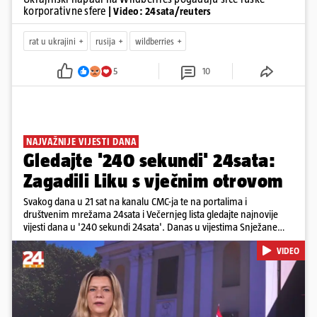
korporativne sfere
| Video: 24sata/reuters
rat u ukrajini
rusija
wildberries
5
10
NAJVAŽNIJE VIJESTI DANA
Gledajte '240 sekundi' 24sata:
Zagadili Liku s vječnim otrovom
Svakog dana u 21 sat na kanalu CMC-ja te na portalima i
društvenim mrežama 24sata i Večernjeg lista gledajte najnovije
vijesti dana u '240 sekundi 24sata'. Danas u vijestima Snježane
Krnetić: Lika teško zagađena s 37.000 tona opasnog otpada, Troje
VIDEO
poginulih u nesreći u Zagrebu, Uhićen načelnik Svetog Ivana
Žabna, Borba za život Denisa Vejzovića, Krajaču režu ovlasti: Slijedi
otkaz...