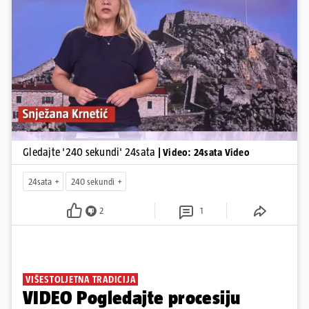
smanjenju proizvodnje u nuklearnoj elektrani Krško.
Pokretanje videa...
Gledajte '240 sekundi' 24sata
| Video: 24sata Video
24sata
240 sekundi
2
1
VIŠESTOLJETNA TRADICIJA
VIDEO Pogledajte procesiju