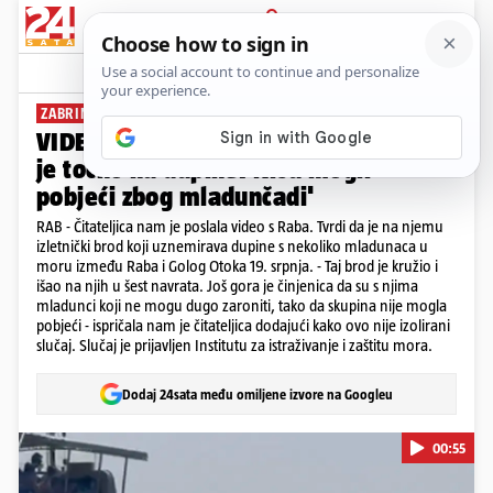
PRIJAVA
News
Komentari
21
ZABRINUTA ČITATELJICA
VIDEO 'Izletnički brod kod Raba išao
je točno na dupine. Nisu mogli
pobjeći zbog mladunčadi'
RAB - Čitateljica nam je poslala video s Raba. Tvrdi da je na njemu
izletnički brod koji uznemirava dupine s nekoliko mladunaca u
moru između Raba i Golog Otoka 19. srpnja. - Taj brod je kružio i
išao na njih u šest navrata. Još gora je činjenica da su s njima
mladunci koji ne mogu dugo zaroniti, tako da skupina nije mogla
pobjeći - ispričala nam je čitateljica dodajući kako ovo nije izolirani
slučaj. Slučaj je prijavljen Institutu za istraživanje i zaštitu mora.
Dodaj 24sata među omiljene izvore na Googleu
00:55