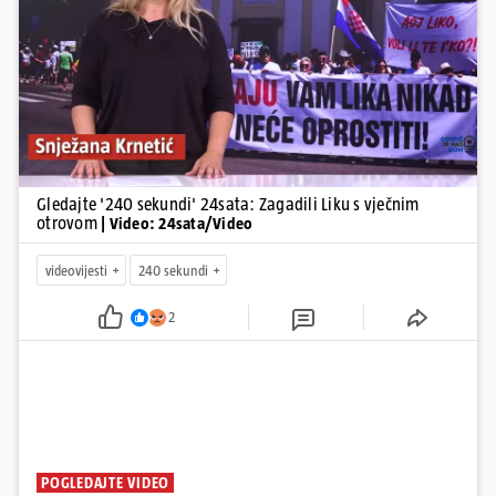
Pokretanje videa...
Gledajte '240 sekundi' 24sata: Zagadili Liku s vječnim
otrovom
| Video: 24sata/Video
videovijesti
240 sekundi
2
POGLEDAJTE VIDEO