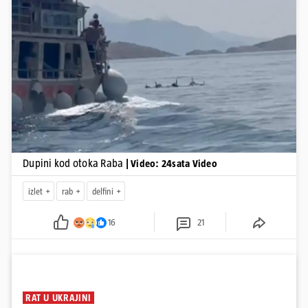
Pokretanje videa...
Dupini kod otoka Raba
| Video: 24sata Video
izlet
rab
delfini
16
21
RAT U UKRAJINI