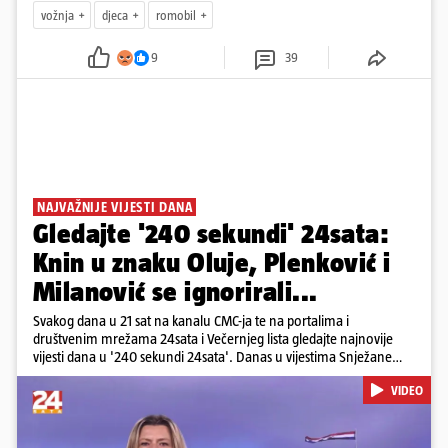
vožnja
djeca
romobil
9
39
NAJVAŽNIJE VIJESTI DANA
Gledajte '240 sekundi' 24sata:
Knin u znaku Oluje, Plenković i
Milanović se ignorirali...
Svakog dana u 21 sat na kanalu CMC-ja te na portalima i
društvenim mrežama 24sata i Večernjeg lista gledajte najnovije
vijesti dana u '240 sekundi 24sata'. Danas u vijestima Snježane
Krnetić: Hrvatska je obilježila 31. obljetnicu Oluje, a pažnju je
VIDEO
privuklo ignoriranje predsjednika Zorana Milanovića i premijera
Andreja Plenkovića u Kninu. Donosimo i detalje o većim
braniteljskim mirovinama, apelu obitelji Hrvata u komi u Irskoj,
upozorenjima nakon nove tragedije na električnom romobilu te