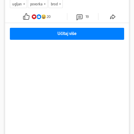
ugljan
povorka
brod
20
19
Učitaj više