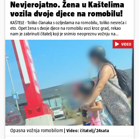
Nevjerojatno. Žena u Kaštelima
vozila dvoje djece na romobilu!
KAŠTELE - Toliko članaka s ozljedama na romobilu, toliko nesreća i
eto. Opet žena s dvoje djece na romobilu vozi kroz grad, rekao
nam je zabrinuti čitatelj koji je snimio neopreznu vožnju na
romobilu u četvrtak prijepodne kroz Kaštele. Podsjetimo, mjesec i
VIDEO
pol od smrti dječaka (14) u Metkoviću, pad s električnog romobila
odnio je još jedan mladi život. Unatoč naporima liječnika KBC-a
Zagreb, u ponedjeljak maloljetnik je podlegao ozljedama
zadobivenima u padu s romobila.
Pokretanje videa...
Opasna vožnja romobilom
| Video: čitatelj/24sata