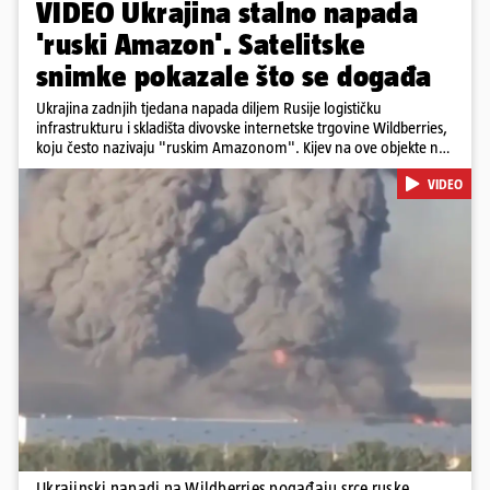
VIDEO Ukrajina stalno napada
'ruski Amazon'. Satelitske
snimke pokazale što se događa
Ukrajina zadnjih tjedana napada diljem Rusije logističku
infrastrukturu i skladišta divovske internetske trgovine Wildberries,
koju često nazivaju "ruskim Amazonom". Kijev na ove objekte ne
gleda samo kao na obična trgovačka skladišta, već tvrdi da ih ruske
VIDEO
snage koriste i za vojne potrebe, odnosno za skladištenje i
distribuciju dijelova za dronove i druge opreme koja se koristi u
ratu. S druge strane, napadi služe i kao izravan odgovor na ruska
bombardiranja ukrajinske poštanske i logističke infrastrukture te
kao način da se ekonomske posljedice rata prenesu dublje na ruski
teritorij i približe običnim građanima.
Pokretanje videa...
Ukrajinski napadi na Wildberries pogađaju srce ruske