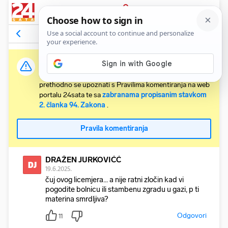
PRIJAVA
Komentari
10
Relevantni
Važna obavijest:
Svaki korisnik koji želi komentirati članke obvezan je
prethodno se upoznati s Pravilima komentiranja na web
portalu 24sata te sa
zabranama propisanim stavkom
2. članka 94. Zakona
.
Pravila komentiranja
DRAŽEN JURKOVIĆĆ
DJ
19.6.2025.
čuj ovog licemjera... a nije ratni zločin kad vi
pogodite bolnicu ili stambenu zgradu u gazi, p ti
materina smrdljiva?
Odgovori
11