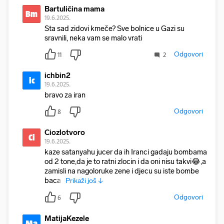
Bartuličina mama
Bm
19.6.2025.
Sta sad zidovi kmeče? Sve bolnice u Gazi su
sravnili, neka vam se malo vrati
Odgovori
11
2
ichbin2
ic
19.6.2025.
bravo za iran
Odgovori
8
Ciozlotvoro
Ci
19.6.2025.
kaze satanyahu jucer da ih Iranci gadaju bombama
od 2 tone,da je to ratni zlocin i da oni nisu takvi😂,a
zamisli na nagoloruke zene i djecu su iste bombe
bacali
Prikaži još ↓
Odgovori
6
MatijaKezele
Ma