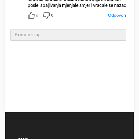
posle ispaljivanja mjenjale smjer i vracale se nazad
Odgovori
4
5