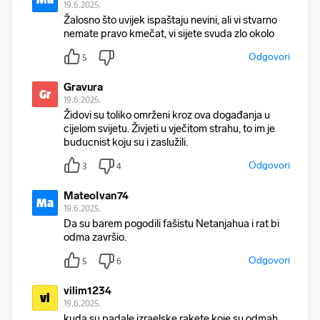
19.6.2025.
Žalosno što uvijek ispaštaju nevini, ali vi stvarno
nemate pravo kmečat, vi sijete svuda zlo okolo
Odgovori
5
Gravura
Gr
19.6.2025.
Židovi su toliko omrženi kroz ova događanja u
cijelom svijetu. Živjeti u vječitom strahu, to im je
buducnist koju su i zaslužili.
Odgovori
3
4
MateoIvan74
Ma
19.6.2025.
Da su barem pogodili fašistu Netanjahua i rat bi
odma završio.
Odgovori
5
6
vilim1234
vi
19.6.2025.
kuda su padale izraelske rakete koje su odmah