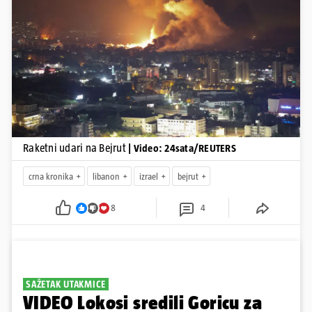
Pokretanje videa...
Raketni udari na Bejrut
| Video: 24sata/REUTERS
crna kronika
libanon
izrael
bejrut
8
4
SAŽETAK UTAKMICE
VIDEO Lokosi sredili Goricu za