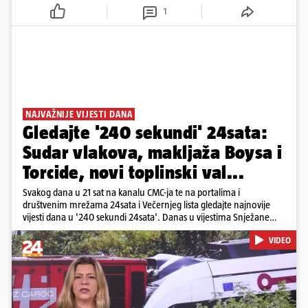
1
NAJVAŽNIJE VIJESTI DANA
Gledajte '240 sekundi' 24sata:
Sudar vlakova, makljaža Boysa i
Torcide, novi toplinski val...
Svakog dana u 21 sat na kanalu CMC-ja te na portalima i
društvenim mrežama 24sata i Večernjeg lista gledajte najnovije
vijesti dana u '240 sekundi 24sata'. Danas u vijestima Snježane
Krnetić: Željeznička nesreća između kolodvora Sveti Ivan Žabno i
VIDEO
Gradec, masovna tučnjava Boysa i Torcide, prijeti nestašica vode
kraj Požege...