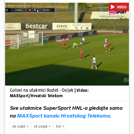
u 12. minuti, a povećao je u 24. minuti. Meksikancu su ovo bili prvi
VIDEO
golovi u dresu 'bijelo-plavih' Nail Omerović bio je junak u dresu
gostiju, zabio hat-trick. Mrežu golmana Rudeša tresao je u 41., 44.
minuti i 81. minuti. U dugu listu strijelaca u velikoj Gorici upisao se i
Arnel Jakupović golom u 69. minuti. Utješni gol za smanjenje
zaostatka u dresu Rudeša zabio je Ilečić u 84. minuti. Osijek je s tri
boda na prvom mjestu tablice HNL-a
Pokretanje videa...
Golovi na utakmici Rudeš - Osijek
| Video:
MAXSport/Hrvatski Telekom
Sve utakmice SuperSport HNL-a gledajte samo
na
MAXSport kanalu Hrvatskog Telekoma
.
nk rudeš
nk osijek
hnl