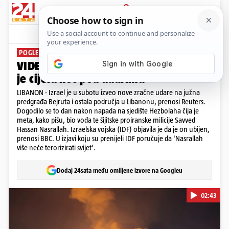
PRIJAVA
News
Komentari
4
POGLEDAJTE SNIMKU
VIDEO Izrael pojačava napade: Bejrut
je cijelu noć pod udarima
LIBANON - Izrael je u subotu izveo nove zračne udare na južna
predgrađa Bejruta i ostala područja u Libanonu, prenosi Reuters.
Dogodilo se to dan nakon napada na sjedište Hezbolaha čija je
meta, kako pišu, bio vođa te šijitske proiranske milicije Savved
Hassan Nasrallah. Izraelska vojska (IDF) objavila je da je on ubijen,
prenosi BBC. U izjavi koju su prenijeli IDF poručuje da 'Nasrallah
više neće terorizirati svijet'.
Dodaj 24sata među omiljene izvore na Googleu
02:43