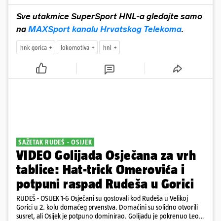
Sve utakmice SuperSport HNL-a gledajte samo
na
MAXSport kanalu Hrvatskog Telekoma
.
hnk gorica
lokomotiva
hnl
SAŽETAK RUDEŠ - OSIJEK
VIDEO Golijada Osječana za vrh
tablice: Hat-trick Omerovića i
potpuni raspad Rudeša u Gorici
RUDEŠ - OSIJEK 1-6 Osječani su gostovali kod Rudeša u Velikoj
Gorici u 2. kolu domaćeg prvenstva. Domaćini su solidno otvorili
susret, ali Osijek je potpuno dominirao. Golijadu je pokrenuo Leon