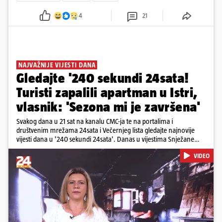
4
21
NAJVAŽNIJE VIJESTI DANA
Gledajte '240 sekundi 24sata!
Turisti zapalili apartman u Istri,
vlasnik: 'Sezona mi je završena'
Svakog dana u 21 sat na kanalu CMC-ja te na portalima i
društvenim mrežama 24sata i Večernjeg lista gledajte najnovije
vijesti dana u '240 sekundi 24sata'. Danas u vijestima Snježane
Krnetić: Turisti uništili apartman u Istri, 125 milijuna eura mogla bi
VIDEO
stajati sanacija otpada u Gospiću, u Osijeku pretukli nogometnog
suca, od utorka nove cijene goriva, rastu mirovine za 200 tisuća
branitelja...
Pokretanje videa...