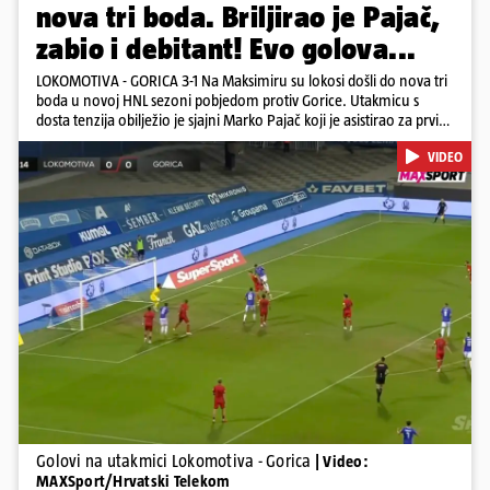
nova tri boda. Briljirao je Pajač,
zabio i debitant! Evo golova...
LOKOMOTIVA - GORICA 3-1 Na Maksimiru su lokosi došli do nova tri
boda u novoj HNL sezoni pobjedom protiv Gorice. Utakmicu s
dosta tenzija obilježio je sjajni Marko Pajač koji je asistirao za prvi
gol Mariću, a zakuhao drugi kada je Kavelj zabio auto-gol.
VIDEO
Bogojević je smanjio, Gorica je pritiskala i nizala šanse, ali onda
primila kontru pred kraj. Lokosi sele na vrh tablice s Osijekom
Pokretanje videa...
Golovi na utakmici Lokomotiva - Gorica
| Video:
MAXSport/Hrvatski Telekom