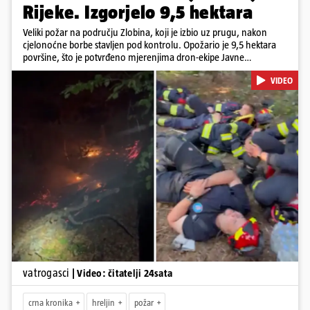
Rijeke. Izgorjelo 9,5 hektara
Veliki požar na području Zlobina, koji je izbio uz prugu, nakon
cjelonoćne borbe stavljen pod kontrolu. Opožario je 9,5 hektara
površine, što je potvrđeno mjerenjima dron-ekipe Javne
vatrogasne postrojbe grada Rijeke. Vatru je gasilo 55 ljudi sa 17
VIDEO
vozila te više DVD-ova i JVP Rijeka. Situacija je i dalje ozbiljna zbog
jakog vjetra koji povećava opasnost od razbuktavanja. Zato ostaju i
dežurati na terenu
Pokretanje videa...
vatrogasci
| Video: čitatelji 24sata
crna kronika
hreljin
požar