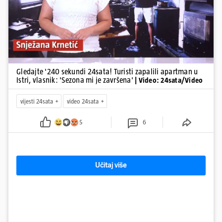
Gledajte '240 sekundi 24sata! Turisti zapalili apartman u
Istri, vlasnik: 'Sezona mi je završena'
| Video: 24sata/Video
vijesti 24sata
video 24sata
5
6
Učitaj više