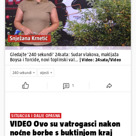
Pokretanje videa...
Gledajte '240 sekundi' 24sata: Sudar vlakova, makljaža
Boysa i Torcide, novi toplinski val...
| Video: 24sata/Video
240 sekundi
vijesti
1
SITUACIJA I DALJE OPASNA
VIDEO Ovo su vatrogasci nakon
noćne borbe s buktinjom kraj