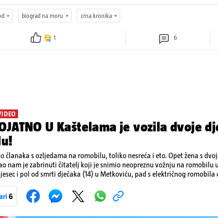
od
biograd na moru
crna kronika
1
6
VIDEO
JATNO U Kaštelama je vozila dvoje dj
lu!
ko članaka s ozljedama na romobilu, toliko nesreća i eto. Opet žena s dvo
ao nam je zabrinuti čitatelj koji je snimio neopreznu vožnju na romobilu 
esec i pol od smrti dječaka (14) u Metkoviću, pad s električnog romobila 
 naporima liječnika KBC-a Zagreb, u ponedjeljak maloljetnik je podlega
bila.
ari
6