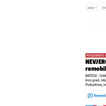
požar
br
POGLEDAJTE 
NEVJERO
romobi
KAŠTELE - Toli
kroz grad, rek
Podsjetimo, mj
život. Unatoč
u padu s romo
Koment