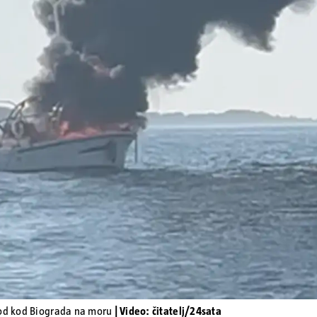
Pokretanje videa...
rod kod Biograda na moru
| Video: čitatelj/24sata