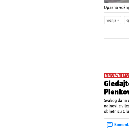
Opasna vožn
vožnja
d
NAJVAŽNIJE V
Gledajt
Plenkov
Svakog dana u
najnovije vije
obljetnicu Olu
u Kninu. Donos
upozorenjima 
Koment
Krško.