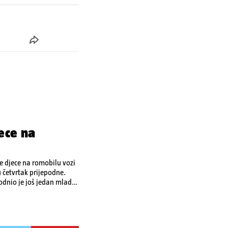
ece na
je djece na romobilu vozi
u četvrtak prijepodne.
odnio je još jedan mladi
o ozljedama zadobivenima