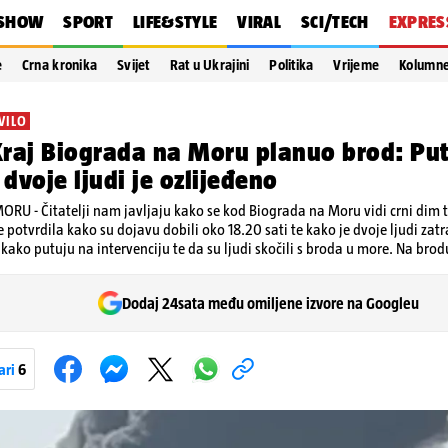
SHOW
SPORT
LIFE&STYLE
VIRAL
SCI/TECH
EXPRES
e
Crna kronika
Svijet
Rat u Ukrajini
Politika
Vrijeme
Kolumn
VILO
raj Biograda na Moru planuo brod: Put
 dvoje ljudi je ozlijeđeno
RU - Čitatelji nam javljaju kako se kod Biograda na Moru vidi crni dim t
e potvrdila kako su dojavu dobili oko 18.20 sati te kako je dvoje ljudi zat
kako putuju na intervenciju te da su ljudi skočili s broda u more. Na brodu 
Dodaj 24sata među omiljene izvore na Googleu
ari
6