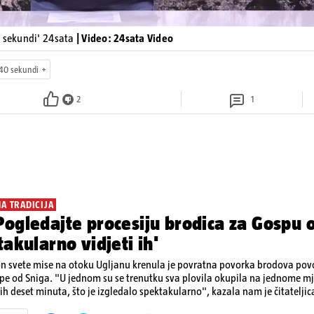
0 sekundi' 24sata
| Video: 24sata Video
40 sekundi
2
1
NA TRADICIJA
ogledajte procesiju brodica za Gospu o
takularno vidjeti ih'
n svete mise na otoku Ugljanu krenula je povratna povorka brodova p
e od Sniga. "U jednom su se trenutku sva plovila okupila na jednome mje
ćih deset minuta, što je izgledalo spektakularno", kazala nam je čitateljic
ivan prizor bio je, kako je rekla, kada su se pojedini sudionici popeli n