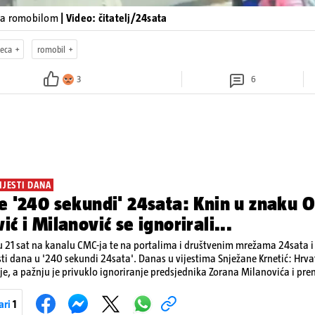
ja romobilom
| Video: čitatelj/24sata
jeca
romobil
3
6
IJESTI DANA
e '240 sekundi' 24sata: Knin u znaku O
ić i Milanović se ignorirali...
 21 sat na kanalu CMC-ja te na portalima i društvenim mrežama 24sata i V
sti dana u '240 sekundi 24sata'. Danas u vijestima Snježane Krnetić: Hrvats
je, a pažnju je privuklo ignoriranje predsjednika Zorana Milanovića i pr
imo i detalje o većim braniteljskim mirovinama, apelu obitelji Hrvata u k
nakon nove tragedije na električnom romobilu te smanjenju proizvodnje 
ari
1