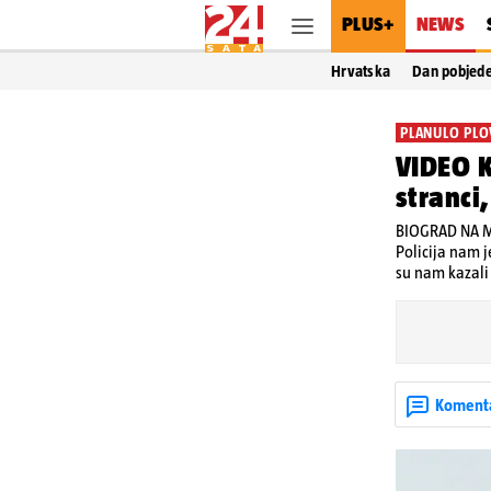
PLUS+
NEWS
Hrvatska
Dan pobjed
PLANULO PLO
VIDEO K
stranci,
BIOGRAD NA MO
Policija nam j
su nam kazali 
Koment