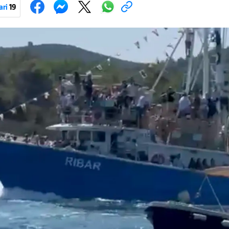
ama. Na nekim su brodovima bili svirači, što je dodatno pridonijelo živosti prizo
ari
19
 tradiciji, koja se neprekidno održava od 1514. godine. U sklopu proslave od
 Kukljiška fešta, koja će započeti u popodnevnim satima s tradicionalni
Pokretanje videa...