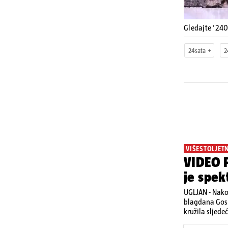
Gledajte '24
24sata
2
VIŠESTOLJET
VIDEO P
je spek
UGLJAN - Nako
blagdana Gosp
kružila sljede
Posebno atrakt