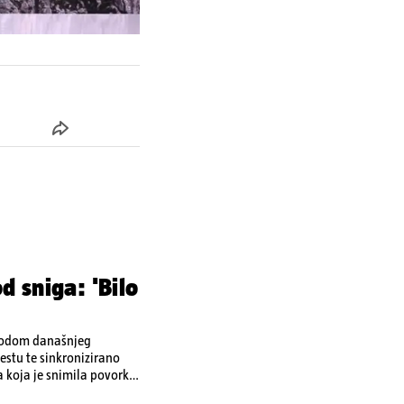
d sniga: 'Bilo
ovodom današnjeg
stu te sinkronizirano
a koja je snimila povorku.
a vrhove brodova i mahali