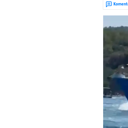
upaljenim baklj
Koment
višestoljetnoj
tradicionalna