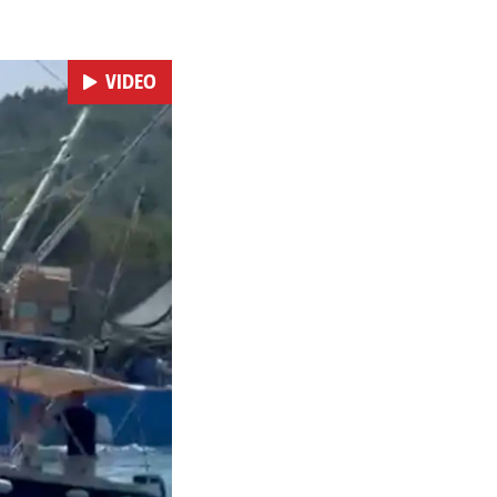
ra. Riječ je o
ržat će se i
m dalmatinskim igrama.
VIDEO