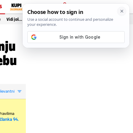
S
PRIJAVA
e
Vidi još…
nju
ebu
levantni
Pravilima
članka 94.