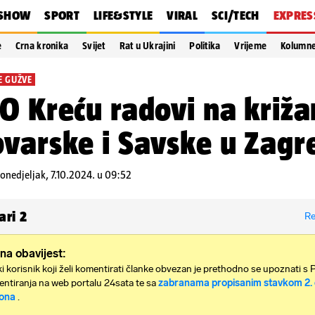
SHOW
SPORT
LIFE&STYLE
VIRAL
SCI/TECH
EXPRES
e
Crna kronika
Svijet
Rat u Ukrajini
Politika
Vrijeme
Kolumn
E GUŽVE
O Kreću radovi na križa
varske i Savske u Zagr
onedjeljak, 7.10.2024. u 09:52
ari
2
Re
na obavijest:
i korisnik koji želi komentirati članke obvezan je prethodno se upoznati s 
ntiranja na web portalu 24sata te sa
zabranama propisanim stavkom 2. 
ona
.