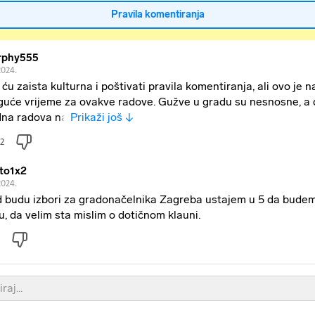
Pravila komentiranja
rphy555
2024.
i ću zaista kulturna i poštivati pravila komentiranja, ali ovo je 
uće vrijeme za ovakve radove. Gužve u gradu su nesnosne, a
dna radova na
Prikaži još ↓
2
to1x2
2024.
 budu izbori za gradonačelnika Zagreba ustajem u 5 da budem
u, da velim sta mislim o dotičnom klauni.