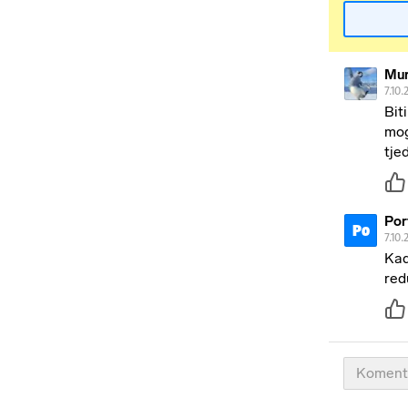
Mu
7.10.
Bit
mog
tje
Por
Po
7.10.
Kad
red