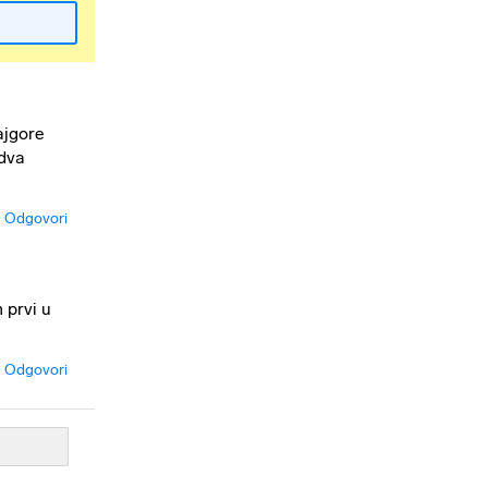
najgore
 dva
Odgovori
 prvi u
Odgovori