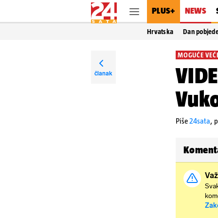
PLUS+
NEWS
Hrvatska
Dan pobjed
MOGUĆE VEĆ
VIDE
članak
Vuko
Piše
24sata
,
p
Koment
Važ
Svak
kome
Zak