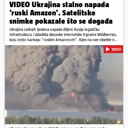
VIDEO Ukrajina stalno napada
'ruski Amazon'. Satelitske
snimke pokazale što se događa
Ukrajina zadnjih tjedana napada diljem Rusije logističku
infrastrukturu i skladišta divovske internetske trgovine Wildberries,
koju često nazivaju "ruskim Amazonom". Kijev na ove objekte ne
gleda samo kao na obična trgovačka skladišta, već tvrdi da ih ruske
VIDEO
snage koriste i za vojne potrebe, odnosno za skladištenje i
distribuciju dijelova za dronove i druge opreme koja se koristi u
ratu. S druge strane, napadi služe i kao izravan odgovor na ruska
bombardiranja ukrajinske poštanske i logističke infrastrukture te
kao način da se ekonomske posljedice rata prenesu dublje na ruski
teritorij i približe običnim građanima.
Pokretanje videa...