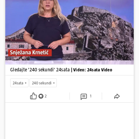
upozorenjima nakon nove tragedije na električnom romobilu te
smanjenju proizvodnje u nuklearnoj elektrani Krško.
Pokretanje videa...
Gledajte '240 sekundi' 24sata
| Video: 24sata Video
24sata
240 sekundi
2
1