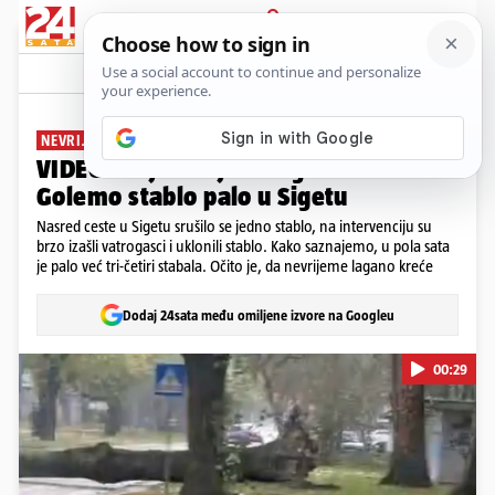
PRIJAVA
News
Komentari
13
NEVRIJEME
VIDEO Oluja divlja u Zagrebu:
Golemo stablo palo u Sigetu
Nasred ceste u Sigetu srušilo se jedno stablo, na intervenciju su
brzo izašli vatrogasci i uklonili stablo. Kako saznajemo, u pola sata
je palo već tri-četiri stabala. Očito je, da nevrijeme lagano kreće
Dodaj 24sata među omiljene izvore na Googleu
00:29