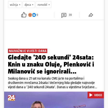
vožnja
djeca
romobil
9
39
NAJVAŽNIJE VIJESTI DANA
Gledajte '240 sekundi' 24sata:
Knin u znaku Oluje, Plenković i
Milanović se ignorirali...
Svakog dana u 21 sat na kanalu CMC-ja te na portalima i
društvenim mrežama 24sata i Večernjeg lista gledajte najnovije
vijesti dana u '240 sekundi 24sata'. Danas u vijestima Snježane
Krnetić: Hrvatska je obilježila 31. obljetnicu Oluje, a pažnju je
VIDEO
privuklo ignoriranje predsjednika Zorana Milanovića i premijera
Andreja Plenkovića u Kninu. Donosimo i detalje o većim
braniteljskim mirovinama, apelu obitelji Hrvata u komi u Irskoj,