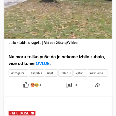
Pokretanje videa...
palo stablo u sigetu
| Video: 24sata/Video
Na moru toliko puše da je nekome izbilo zubalo,
više od tome
OVDJE
.
vatrogasci
zagreb
siget
stablo
vjetar
nevrijeme
3
13
RAT U UKRAJINI