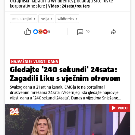
Ukrajinski napadi na Wildberries pogađaju srce ruske
korporativne sfere
| Video: 24sata/reuters
rat u ukrajini
rusija
wildberries
5
10
NAJVAŽNIJE VIJESTI DANA
Gledajte '240 sekundi' 24sata:
Zagadili Liku s vječnim otrovom
Svakog dana u 21 sat na kanalu CMC-ja te na portalima i
društvenim mrežama 24sata i Večernjeg lista gledajte najnovije
vijesti dana u '240 sekundi 24sata'. Danas u vijestima Snježane
Krnetić: Lika teško zagađena s 37.000 tona opasnog otpada, Troje
VIDEO
poginulih u nesreći u Zagrebu, Uhićen načelnik Svetog Ivana
Žabna, Borba za život Denisa Vejzovića, Krajaču režu ovlasti: Slijedi
otkaz...