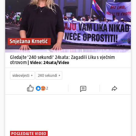
Pokretanje videa...
Gledajte '240 sekundi' 24sata: Zagadili Liku s vječnim
otrovom
| Video: 24sata/Video
videovijesti
240 sekundi
2
POGLEDAJTE VIDEO