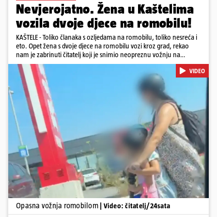
Nevjerojatno. Žena u Kaštelima
vozila dvoje djece na romobilu!
KAŠTELE - Toliko članaka s ozljedama na romobilu, toliko nesreća i
eto. Opet žena s dvoje djece na romobilu vozi kroz grad, rekao
nam je zabrinuti čitatelj koji je snimio neopreznu vožnju na
romobilu u četvrtak prijepodne kroz Kaštele. Podsjetimo, mjesec i
VIDEO
pol od smrti dječaka (14) u Metkoviću, pad s električnog romobila
odnio je još jedan mladi život. Unatoč naporima liječnika KBC-a
Zagreb, u ponedjeljak maloljetnik je podlegao ozljedama
zadobivenima u padu s romobila.
Pokretanje videa...
Opasna vožnja romobilom
| Video: čitatelj/24sata