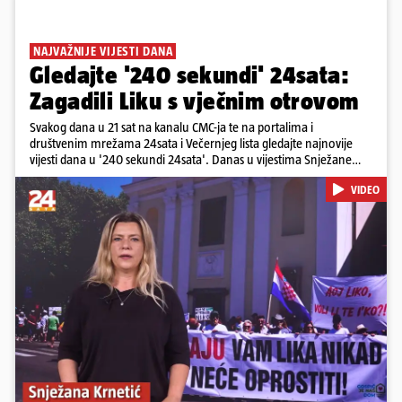
NAJVAŽNIJE VIJESTI DANA
Gledajte '240 sekundi' 24sata:
Zagadili Liku s vječnim otrovom
Svakog dana u 21 sat na kanalu CMC-ja te na portalima i
društvenim mrežama 24sata i Večernjeg lista gledajte najnovije
vijesti dana u '240 sekundi 24sata'. Danas u vijestima Snježane
Krnetić: Lika teško zagađena s 37.000 tona opasnog otpada, Troje
VIDEO
poginulih u nesreći u Zagrebu, Uhićen načelnik Svetog Ivana
Žabna, Borba za život Denisa Vejzovića, Krajaču režu ovlasti: Slijedi
otkaz...
Pokretanje videa...