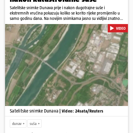
Satelitske snimke Dunava prije i nakon dugotrajne suše i
ekstremnih vrućina pokazuju koliko se korito rijeke promijenilo u
samo godinu dana. Na novijim snimkama jasno su vidljivi znatno
veći pješčani sprudovi i sužene vodene površine, što svjedoči o
VIDEO
povijesno niskim vodostajima. Promjene su zabilježene duž cijelog
toka, od Njemačke i Austrije, preko Slovačke, Hrvatske i Srbije, do
Rumunjske i Bugarske. Snimke je tijekom ljeta 2025. i 2026.
zabilježio satelit Sentinel-2 u sklopu programa Europske unije
Copernicus.
Pokretanje videa...
Satelitske snimke Dunava
| Video: 24sata/Reuters
dunav
suša