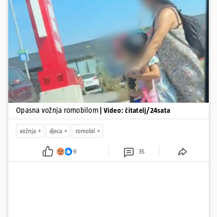
zadobivenima u padu s romobila.
Pokretanje videa...
Opasna vožnja romobilom
| Video: čitatelj/24sata
vožnja
djeca
romobil
9
35