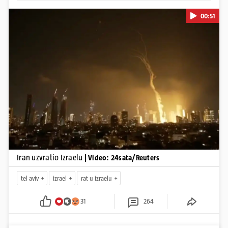
00:51
Pokretanje videa...
Iran uzvratio Izraelu
| Video: 24sata/Reuters
tel aviv
izrael
rat u izraelu
31
264