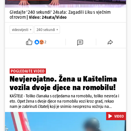
Gledajte '240 sekundi' 24sata: Zagadili Liku s vječnim
otrovom
| Video: 24sata/Video
videovijesti
240 sekundi
2
POGLEDAJTE VIDEO
Nevjerojatno. Žena u Kaštelima
vozila dvoje djece na romobilu!
KAŠTELE - Toliko članaka s ozljedama na romobilu, toliko nesreća i
eto. Opet žena s dvoje djece na romobilu vozi kroz grad, rekao
nam je zabrinuti čitatelj koji je snimio neopreznu vožnju na
romobilu u četvrtak prijepodne kroz Kaštele. Podsjetimo, mjesec i
VIDEO
pol od smrti dječaka (14) u Metkoviću, pad s električnog romobila
odnio je još jedan mladi život. Unatoč naporima liječnika KBC-a
Zagreb, u ponedjeljak maloljetnik je podlegao ozljedama