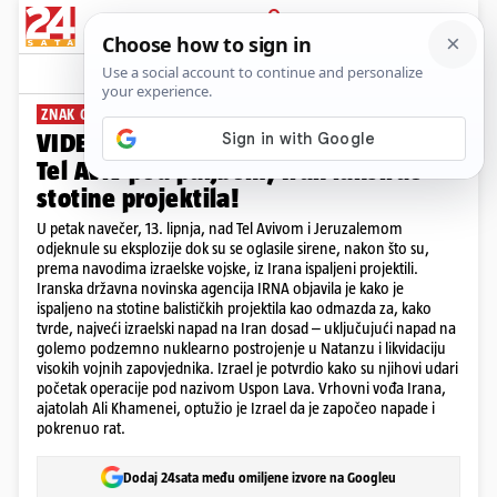
PRIJAVA
News
Komentari
264
ZNAK OSVETE
VIDEO Pogledajte trenutak odmazde!
Tel Aviv pod paljbom, Iran lansirao
stotine projektila!
U petak navečer, 13. lipnja, nad Tel Avivom i Jeruzalemom
odjeknule su eksplozije dok su se oglasile sirene, nakon što su,
prema navodima izraelske vojske, iz Irana ispaljeni projektili.
Iranska državna novinska agencija IRNA objavila je kako je
ispaljeno na stotine balističkih projektila kao odmazda za, kako
tvrde, najveći izraelski napad na Iran dosad – uključujući napad na
golemo podzemno nuklearno postrojenje u Natanzu i likvidaciju
visokih vojnih zapovjednika. Izrael je potvrdio kako su njihovi udari
početak operacije pod nazivom Uspon Lava. Vrhovni vođa Irana,
ajatolah Ali Khamenei, optužio je Izrael da je započeo napade i
pokrenuo rat.
Dodaj 24sata među omiljene izvore na Googleu