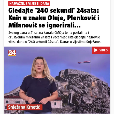
NAJVAŽNIJE VIJESTI DANA
Gledajte '240 sekundi' 24sata:
Knin u znaku Oluje, Plenković i
Milanović se ignorirali...
Svakog dana u 21 sat na kanalu CMC-ja te na portalima i
društvenim mrežama 24sata i Večernjeg lista gledajte najnovije
vijesti dana u '240 sekundi 24sata'. Danas u vijestima Snježane
Krnetić: Hrvatska je obilježila 31. obljetnicu Oluje, a pažnju je
VIDEO
privuklo ignoriranje predsjednika Zorana Milanovića i premijera
Andreja Plenkovića u Kninu. Donosimo i detalje o većim
braniteljskim mirovinama, apelu obitelji Hrvata u komi u Irskoj,
upozorenjima nakon nove tragedije na električnom romobilu te
smanjenju proizvodnje u nuklearnoj elektrani Krško.
Pokretanje videa...