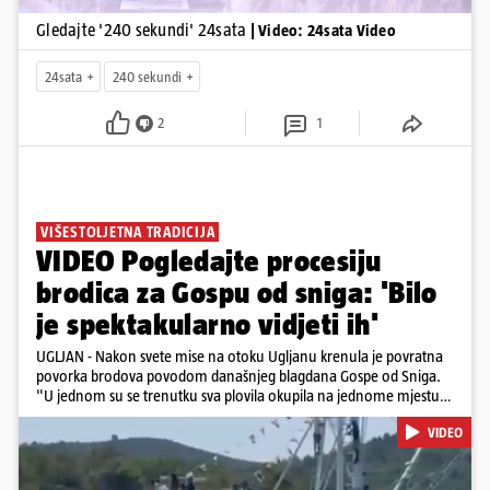
Gledajte '240 sekundi' 24sata
| Video: 24sata Video
24sata
240 sekundi
2
1
VIŠESTOLJETNA TRADICIJA
VIDEO Pogledajte procesiju
brodica za Gospu od sniga: 'Bilo
je spektakularno vidjeti ih'
UGLJAN - Nakon svete mise na otoku Ugljanu krenula je povratna
povorka brodova povodom današnjeg blagdana Gospe od Sniga.
"U jednom su se trenutku sva plovila okupila na jednome mjestu
te sinkronizirano kružila sljedećih deset minuta, što je izgledalo
VIDEO
spektakularno", kazala nam je čitateljica koja je snimila povorku.
Posebno atraktivan prizor bio je, kako je rekla, kada su se pojedini
sudionici popeli na vrhove brodova i mahali upaljenim bakljama.