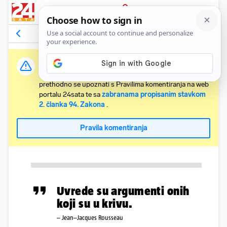
PRIJAVA
Komentari
Relevantni
Važna obavijest:
Svaki korisnik koji želi komentirati članke obvezan je
prethodno se upoznati s Pravilima komentiranja na web
portalu 24sata te sa
zabranama propisanim stavkom
2. članka 94. Zakona
.
Pravila komentiranja
Uvrede su argumenti onih
koji su u krivu.
– Jean–Jacques Rousseau