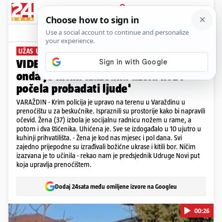
PRIJAVA
News
Komentari
6
UŽAS U PRENOĆIŠTU ZA BESKUĆNIKE
VIDEO 'Svi su zajedno kitili bor, a
onda je ničim izazvana uzela nož i
počela probadati ljude'
VARAŽDIN - Krim policija je upravo na terenu u Varaždinu u
prenoćištu u za beskućnike. Ispraznili su prostorije kako bi napravili
očevid. Žena (37) izbola je socijalnu radnicu nožem u rame, a
potom i dva štićenika. Uhićena je. Sve se izdogađalo u 10 ujutro u
kuhinji prihvatilišta. - Žena je kod nas mjesec i pol dana. Svi
zajedno prijepodne su izrađivali božićne ukrase i kitili bor. Ničim
izazvana je to učinila - rekao nam je predsjednik Udruge Novi put
koja upravlja prenoćištem.
Dodaj 24sata među omiljene izvore na Googleu
00:26