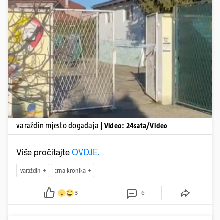
Pokretanje videa...
varaždin mjesto događaja
| Video: 24sata/Video
Više pročitajte
OVDJE.
varaždin
crna kronika
3
6