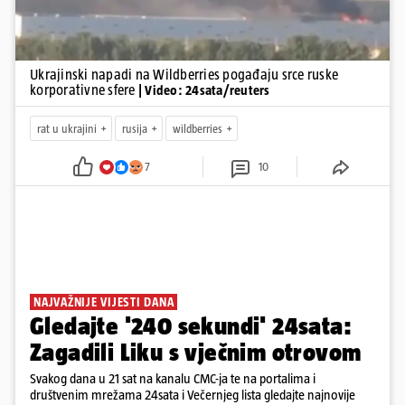
Ukrajinski napadi na Wildberries pogađaju srce ruske
korporativne sfere
| Video: 24sata/reuters
rat u ukrajini
rusija
wildberries
7
10
NAJVAŽNIJE VIJESTI DANA
Gledajte '240 sekundi' 24sata:
Zagadili Liku s vječnim otrovom
Svakog dana u 21 sat na kanalu CMC-ja te na portalima i
društvenim mrežama 24sata i Večernjeg lista gledajte najnovije