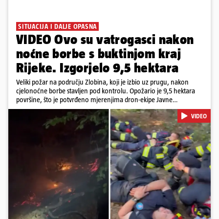
SITUACIJA I DALJE OPASNA
VIDEO Ovo su vatrogasci nakon
noćne borbe s buktinjom kraj
Rijeke. Izgorjelo 9,5 hektara
Veliki požar na području Zlobina, koji je izbio uz prugu, nakon
cjelonoćne borbe stavljen pod kontrolu. Opožario je 9,5 hektara
površine, što je potvrđeno mjerenjima dron-ekipe Javne
vatrogasne postrojbe grada Rijeke. Vatru je gasilo 55 ljudi sa 17
VIDEO
vozila te više DVD-ova i JVP Rijeka. Situacija je i dalje ozbiljna zbog
jakog vjetra koji povećava opasnost od razbuktavanja. Zato ostaju i
dežurati na terenu
Pokretanje videa...