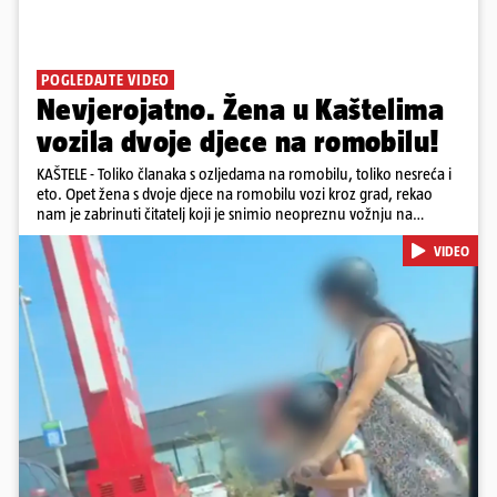
POGLEDAJTE VIDEO
Nevjerojatno. Žena u Kaštelima
vozila dvoje djece na romobilu!
KAŠTELE - Toliko članaka s ozljedama na romobilu, toliko nesreća i
eto. Opet žena s dvoje djece na romobilu vozi kroz grad, rekao
nam je zabrinuti čitatelj koji je snimio neopreznu vožnju na
romobilu u četvrtak prijepodne kroz Kaštele. Podsjetimo, mjesec i
VIDEO
pol od smrti dječaka (14) u Metkoviću, pad s električnog romobila
odnio je još jedan mladi život. Unatoč naporima liječnika KBC-a
Zagreb, u ponedjeljak maloljetnik je podlegao ozljedama
zadobivenima u padu s romobila.
Pokretanje videa...