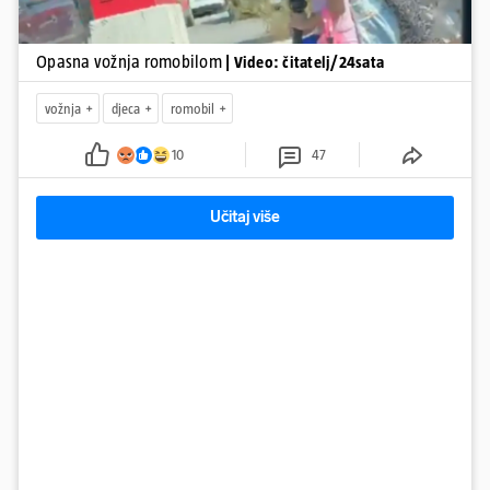
Opasna vožnja romobilom
| Video: čitatelj/24sata
vožnja
djeca
romobil
10
47
Učitaj više