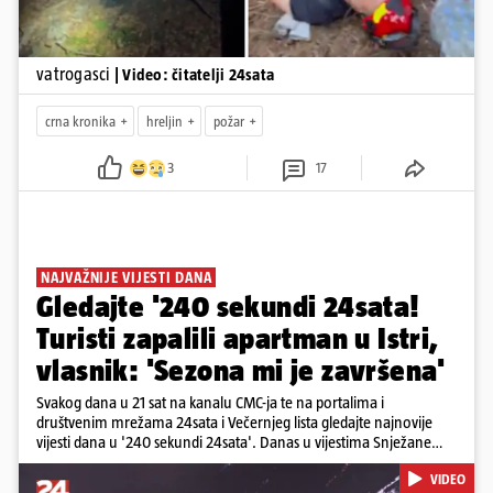
vatrogasci
| Video: čitatelji 24sata
crna kronika
hreljin
požar
3
17
NAJVAŽNIJE VIJESTI DANA
Gledajte '240 sekundi 24sata!
Turisti zapalili apartman u Istri,
vlasnik: 'Sezona mi je završena'
Svakog dana u 21 sat na kanalu CMC-ja te na portalima i
društvenim mrežama 24sata i Večernjeg lista gledajte najnovije
vijesti dana u '240 sekundi 24sata'. Danas u vijestima Snježane
Krnetić: Turisti uništili apartman u Istri, 125 milijuna eura mogla bi
VIDEO
stajati sanacija otpada u Gospiću, u Osijeku pretukli nogometnog