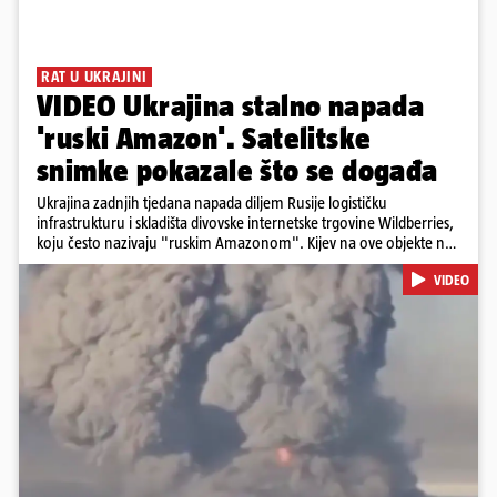
RAT U UKRAJINI
VIDEO Ukrajina stalno napada
'ruski Amazon'. Satelitske
snimke pokazale što se događa
Ukrajina zadnjih tjedana napada diljem Rusije logističku
infrastrukturu i skladišta divovske internetske trgovine Wildberries,
koju često nazivaju "ruskim Amazonom". Kijev na ove objekte ne
gleda samo kao na obična trgovačka skladišta, već tvrdi da ih ruske
VIDEO
snage koriste i za vojne potrebe, odnosno za skladištenje i
distribuciju dijelova za dronove i druge opreme koja se koristi u
ratu. S druge strane, napadi služe i kao izravan odgovor na ruska
bombardiranja ukrajinske poštanske i logističke infrastrukture te
kao način da se ekonomske posljedice rata prenesu dublje na ruski
teritorij i približe običnim građanima.
Pokretanje videa...