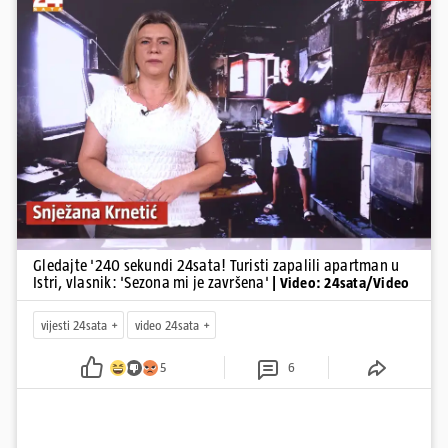
suca, od utorka nove cijene goriva, rastu mirovine za 200 tisuća
branitelja...
Pokretanje videa...
Gledajte '240 sekundi 24sata! Turisti zapalili apartman u
Istri, vlasnik: 'Sezona mi je završena'
| Video: 24sata/Video
vijesti 24sata
video 24sata
5
6