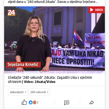
vijesti dana u '240 sekundi 24sata'. Danas u vijestima Snježane
Krnetić: Lika teško zagađena s 37.000 tona opasnog otpada, Troje
VIDEO
poginulih u nesreći u Zagrebu, Uhićen načelnik Svetog Ivana
Žabna, Borba za život Denisa Vejzovića, Krajaču režu ovlasti: Slijedi
otkaz...
Pokretanje videa...
Gledajte '240 sekundi' 24sata: Zagadili Liku s vječnim
otrovom
| Video: 24sata/Video
videovijesti
240 sekundi
2