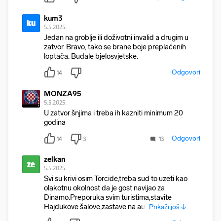
kum3
ku
5.5.2025.
Jedan na groblje ili doživotni invalid a drugim u
zatvor. Bravo, tako se brane boje preplaćenih
loptača. Budale bjelosvjetske.
Odgovori
14
MONZA95
5.5.2025.
U zatvor šnjima i treba ih kazniti minimum 20
godina
Odgovori
14
3
13
zelkan
ze
5.5.2025.
Svi su krivi osim Torcide,treba sud to uzeti kao
olakotnu okolnost da je gost navijao za
Dinamo.Preporuka svim turistima,stavite
Hajdukove šalove,zastave na aut
Prikaži još ↓