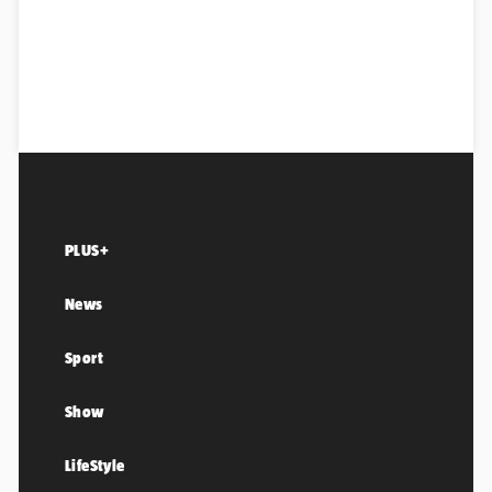
PLUS+
News
Sport
Show
LifeStyle