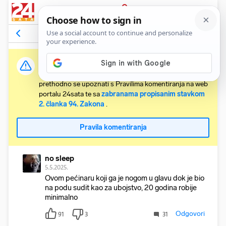
PRIJAVA
Komentari
164
Relevantni
Važna obavijest:
Svaki korisnik koji želi komentirati članke obvezan je
prethodno se upoznati s Pravilima komentiranja na web
portalu 24sata te sa
zabranama propisanim stavkom
2. članka 94. Zakona
.
Pravila komentiranja
no sleep
5.5.2025.
Ovom pećinaru koji ga je nogom u glavu dok je bio
na podu sudit kao za ubojstvo, 20 godina robije
minimalno
Odgovori
91
3
31