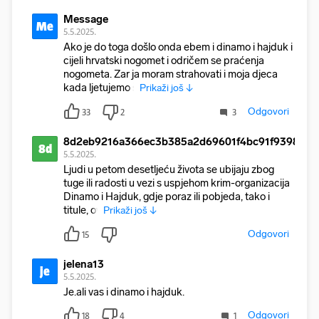
Message
Me
5.5.2025.
Ako je do toga došlo onda ebem i dinamo i hajduk i
cijeli hrvatski nogomet i odričem se praćenja
nogometa. Zar ja moram strahovati i moja djeca
kada ljetujemo š
Prikaži još ↓
Odgovori
33
2
3
8d2eb9216a366ec3b385a2d69601f4bc91f93985
8d
5.5.2025.
Ljudi u petom desetljeću života se ubijaju zbog
tuge ili radosti u vezi s uspjehom krim-organizacija
Dinamo i Hajduk, gdje poraz ili pobjeda, tako i
titule, ov
Prikaži još ↓
Odgovori
15
jelena13
je
5.5.2025.
Je.ali vas i dinamo i hajduk.
Odgovori
18
4
1