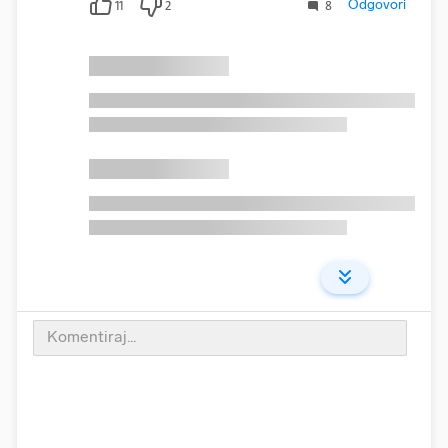
Odgovori
11
2
8