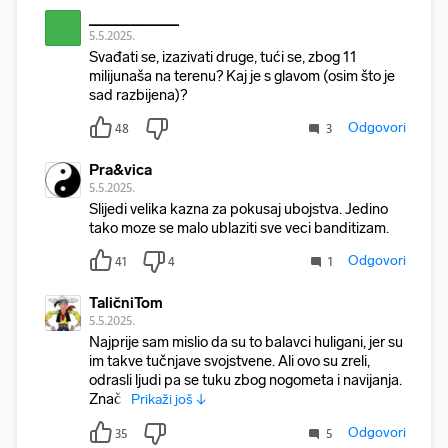
__________
5.5.2025.
Svađati se, izazivati druge, tući se, zbog 11
milijunaša na terenu? Kaj je s glavom (osim što je
sad razbijena)?
Odgovori
48
3
Pra&vica
5.5.2025.
Slijedi velika kazna za pokusaj ubojstva. Jedino
tako moze se malo ublaziti sve veci banditizam.
Odgovori
41
4
1
TaličniTom
5.5.2025.
Najprije sam mislio da su to balavci huligani, jer su
im takve tučnjave svojstvene. Ali ovo su zreli,
odrasli ljudi pa se tuku zbog nogometa i navijanja.
Znači,
Prikaži još ↓
Odgovori
35
5