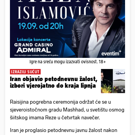
Igre na sreću mogu izazvati ovisnost. 18+
IZRAZILI SUĆUT
Iran objavio petodnevnu žalost,
izbori vjerojatno do kraja lipnja
Raisijina pogrebna ceremonija održat će se u
sjeveroistočnom gradu Mashhad, u svetištu osmog
šiitskog imama Reze u četvrtak navečer.
Iran je proglasio petodnevnu javnu žalost nakon