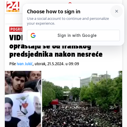
PRIJAVA
News
Komentari
1
POGREBNA CEREMONIJA
VIDEO Tisuće ljudi na ulicama
opraštaju se od iranskog
predsjednika nakon nesreće
Piše
Ivan Jukić
,
utorak, 21.5.2024. u 09:09