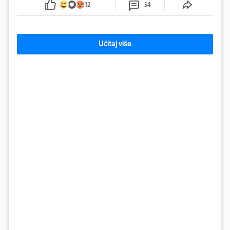
12
54
Učitaj više