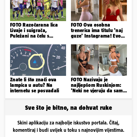
FOTO Razočarana lica
FOTO Ova osobna
Livaje i suigrača,
trenerica ima titulu 'naj
Puležani na čelu s
guze' Instagrama! Evo
Cabellom slavili usred
koliko naplaćuje po
Poljuda
satu...
Znate li što znači ova
FOTO Nazivaju je
lampica u autu? Na
najljepšom Ruskinjom:
internetu se posvađali
'Neki ne vjeruju da sam
stvarna. Što vi mislite?'
Sve što je bitno, na dohvat ruke
Skini aplikaciju za najbolje iskustvo portala. Čitaj,
komentiraj i budi uvijek u toku s najnovijim vijestima.