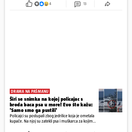
poslovanje nekretninama, a od osnutka nema
4
13
zaposlenih
DRAMA NA PAŠMANU
Širi se snimka na kojoj policajac s
broda baca psa u more! Evo što kažu:
'Samo smo ga pustili'
Policajci su postupali zbog jedrilice koja je ometala
kupače. Na njoj su zatekli psa i muškarca za kojim
se od ranije trage. Muškarac je pružao otpor te su
ga uhitili, a psa je preuzeo komunalni redar