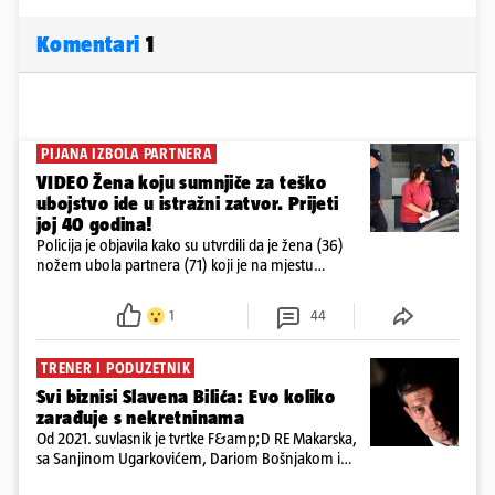
Komentari
1
PIJANA IZBOLA PARTNERA
VIDEO Žena koju sumnjiče za teško
ubojstvo ide u istražni zatvor. Prijeti
joj 40 godina!
Policija je objavila kako su utvrdili da je žena (36)
nožem ubola partnera (71) koji je na mjestu
preminuo. Imala je 2,03 promila. U nedjelju su je
ispitali i poslali u istražni zatvor
1
44
TRENER I PODUZETNIK
Svi biznisi Slavena Bilića: Evo koliko
zarađuje s nekretninama
Od 2021. suvlasnik je tvrtke F&amp;D RE Makarska,
sa Sanjinom Ugarkovićem, Dariom Bošnjakom i
Dobrislavom Hrkaćem. Tvrtka je registrirana za