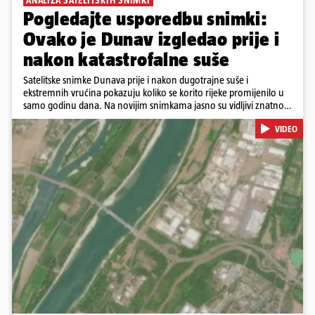
ANALIZA SATELITSKIH SNIMKI
Pogledajte usporedbu snimki:
Ovako je Dunav izgledao prije i
nakon katastrofalne suše
Satelitske snimke Dunava prije i nakon dugotrajne suše i
ekstremnih vrućina pokazuju koliko se korito rijeke promijenilo u
samo godinu dana. Na novijim snimkama jasno su vidljivi znatno
veći pješčani sprudovi i sužene vodene površine, što svjedoči o
VIDEO
povijesno niskim vodostajima. Promjene su zabilježene duž cijelog
toka, od Njemačke i Austrije, preko Slovačke, Hrvatske i Srbije, do
Rumunjske i Bugarske. Snimke je tijekom ljeta 2025. i 2026.
zabilježio satelit Sentinel-2 u sklopu programa Europske unije
Copernicus.
Pokretanje videa...