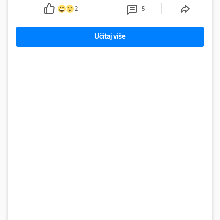
2
5
Učitaj više