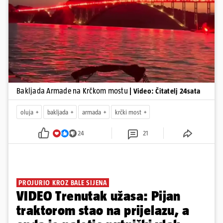
Pokretanje videa...
Bakljada Armade na Krčkom mostu
| Video: Čitatelj 24sata
oluja
bakljada
armada
krčki most
24
21
PROJURIO KROZ BALE SIJENA
VIDEO Trenutak užasa: Pijan
traktorom stao na prijelazu, a