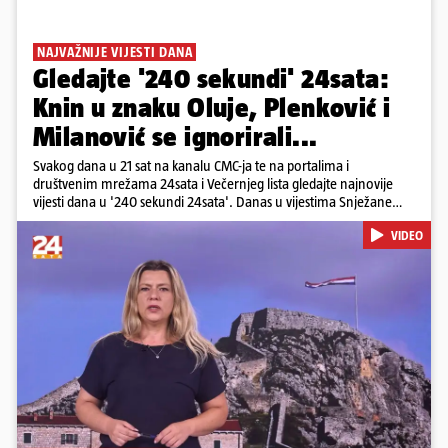
NAJVAŽNIJE VIJESTI DANA
Gledajte '240 sekundi' 24sata:
Knin u znaku Oluje, Plenković i
Milanović se ignorirali...
Svakog dana u 21 sat na kanalu CMC-ja te na portalima i
društvenim mrežama 24sata i Večernjeg lista gledajte najnovije
vijesti dana u '240 sekundi 24sata'. Danas u vijestima Snježane
Krnetić: Hrvatska je obilježila 31. obljetnicu Oluje, a pažnju je
VIDEO
privuklo ignoriranje predsjednika Zorana Milanovića i premijera
Andreja Plenkovića u Kninu. Donosimo i detalje o većim
braniteljskim mirovinama, apelu obitelji Hrvata u komi u Irskoj,
upozorenjima nakon nove tragedije na električnom romobilu te
smanjenju proizvodnje u nuklearnoj elektrani Krško.
Pokretanje videa...