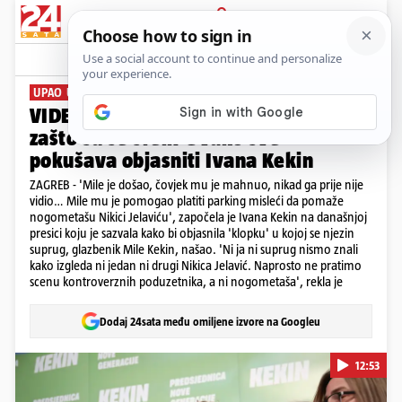
PRIJAVA
News
Komentari
103
UPAO U KLOPKU
VIDEO Tko je koga zvao na kavu i
zašto su se sreli: Ovako sve
pokušava objasniti Ivana Kekin
ZAGREB - 'Mile je došao, čovjek mu je mahnuo, nikad ga prije nije
vidio… Mile mu je pomogao platiti parking misleći da pomaže
nogometašu Nikici Jelaviću', započela je Ivana Kekin na današnjoj
presici koju je sazvala kako bi objasnila 'klopku' u kojoj se njezin
suprug, glazbenik Mile Kekin, našao. 'Ni ja ni suprug nismo znali
kako izgleda ni jedan ni drugi Nikica Jelavić. Naprosto ne pratimo
scenu kontroverznih poduzetnika, a ni nogometaša', rekla je
Dodaj 24sata među omiljene izvore na Googleu
12:53