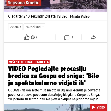
Gledajte '240 sekundi' 24sata
| Video: 24sata Video
24sata
240 sekundi
2
1
VIŠESTOLJETNA TRADICIJA
VIDEO Pogledajte procesiju
brodica za Gospu od sniga: 'Bilo
je spektakularno vidjeti ih'
UGLJAN - Nakon svete mise na otoku Ugljanu krenula je povratna
povorka brodova povodom današnjeg blagdana Gospe od Sniga.
"U jednom su se trenutku sva plovila okupila na jednome mjestu
te sinkronizirano kružila sljedećih deset minuta, što je izgledalo
VIDEO
spektakularno", kazala nam je čitateljica koja je snimila povorku.