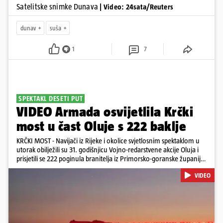
Satelitske snimke Dunava
| Video: 24sata/Reuters
dunav
suša
1
7
SPEKTAKL DESETI PUT
VIDEO Armada osvijetlila Krčki
most u čast Oluje s 222 baklje
KRČKI MOST - Navijači iz Rijeke i okolice svjetlosnim spektaklom u
utorak obilježili su 31. godišnjicu Vojno-redarstvene akcije Oluja i
prisjetili se 222 poginula branitelja iz Primorsko-goranske županije.
Bakljadu su priredili desetu godinu zaredom, a gledali su je s kopna
VIDEO
i s mora