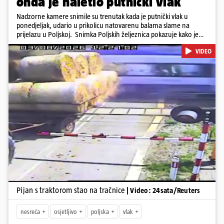
onda je naletio putnički vlak
Nadzorne kamere snimile su trenutak kada je putnički vlak u
ponedjeljak, udario u prikolicu natovarenu balama slame na
prijelazu u Poljskoj. Snimka Poljskih željeznica pokazuje kako je
vozač traktora krenuo preko pruge dok su se rampe spuštale i
VIDEO
signalna svjetla bila uključena, a zatim se zaustavio dok su prikolice
ostale na tračnicama. Vlak je ubrzo udario u njih i probio se kroz
teret. U nesreći nije bilo ozlijeđenih. Iz PKP-a su priopćili da je
vozač traktora bio pod utjecajem alkohola te da je ugrozio živote
oko 500 putnika.
Pokretanje videa...
Pijan s traktorom stao na tračnice
| Video: 24sata/Reuters
nesreća
osjetljivo
poljska
vlak