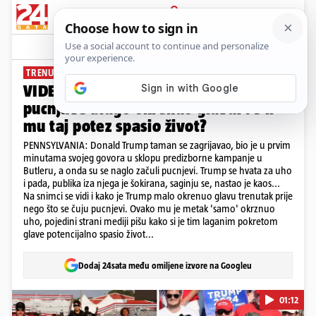
PRIJAVA
News
Komentari
90
TRENUTAK NAPADA
VIDEO Trump je trenutak prije
pucnjave blago okrenuo glavu: Je li
mu taj potez spasio život?
PENNSYLVANIA: Donald Trump taman se zagrijavao, bio je u prvim
minutama svojeg govora u sklopu predizborne kampanje u
Butleru, a onda su se naglo začuli pucnjevi. Trump se hvata za uho
i pada, publika iza njega je šokirana, saginju se, nastao je kaos...
Na snimci se vidi i kako je Trump malo okrenuo glavu trenutak prije
nego što se čuju pucnjevi. Ovako mu je metak 'samo' okrznuo
uho, pojedini strani mediji pišu kako si je tim laganim pokretom
glave potencijalno spasio život...
Dodaj 24sata među omiljene izvore na Googleu
01:12