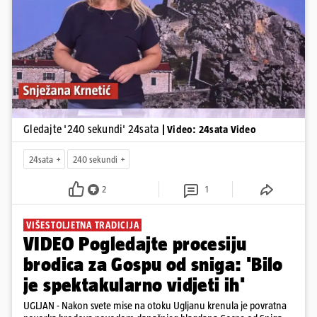
Pokretanje videa...
Gledajte '240 sekundi' 24sata
| Video: 24sata Video
24sata
240 sekundi
2
1
VIŠESTOLJETNA TRADICIJA
VIDEO Pogledajte procesiju
brodica za Gospu od sniga: 'Bilo
je spektakularno vidjeti ih'
UGLJAN - Nakon svete mise na otoku Ugljanu krenula je povratna