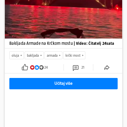
Bakljada Armade na Krčkom mostu
| Video: Čitatelj 24sata
oluja
bakljada
armada
krčki most
24
21
Učitaj više