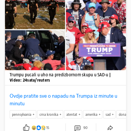
Pokretanje videa...
Trumpu pucali u uho na predizbornom skupu u SAD-u
|
Video: 24sata/reuters
Ovdje pratite sve o napadu na Trumpa iz minute u
minutu
pennsylvania
crna kronika
atentat
amerika
sad
donald 
15
90