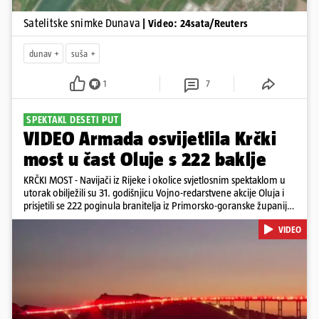
Satelitske snimke Dunava
| Video: 24sata/Reuters
dunav
suša
1
7
SPEKTAKL DESETI PUT
VIDEO Armada osvijetlila Krčki
most u čast Oluje s 222 baklje
KRČKI MOST - Navijači iz Rijeke i okolice svjetlosnim spektaklom u
utorak obilježili su 31. godišnjicu Vojno-redarstvene akcije Oluja i
prisjetili se 222 poginula branitelja iz Primorsko-goranske županije.
Bakljadu su priredili desetu godinu zaredom, a gledali su je s kopna
VIDEO
i s mora
Pokretanje videa...