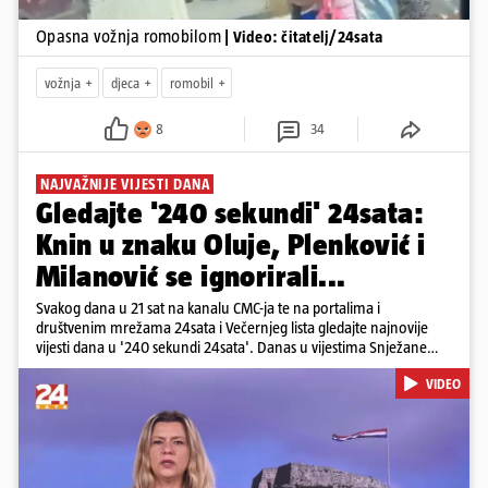
Opasna vožnja romobilom
| Video: čitatelj/24sata
vožnja
djeca
romobil
8
34
NAJVAŽNIJE VIJESTI DANA
Gledajte '240 sekundi' 24sata:
Knin u znaku Oluje, Plenković i
Milanović se ignorirali...
Svakog dana u 21 sat na kanalu CMC-ja te na portalima i
društvenim mrežama 24sata i Večernjeg lista gledajte najnovije
vijesti dana u '240 sekundi 24sata'. Danas u vijestima Snježane
Krnetić: Hrvatska je obilježila 31. obljetnicu Oluje, a pažnju je
VIDEO
privuklo ignoriranje predsjednika Zorana Milanovića i premijera
Andreja Plenkovića u Kninu. Donosimo i detalje o većim
braniteljskim mirovinama, apelu obitelji Hrvata u komi u Irskoj,
upozorenjima nakon nove tragedije na električnom romobilu te
smanjenju proizvodnje u nuklearnoj elektrani Krško.