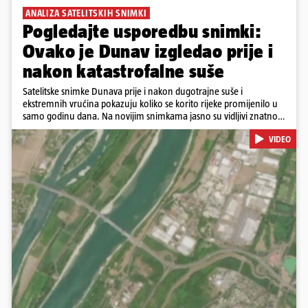
ANALIZA SATELITSKIH SNIMKI
Pogledajte usporedbu snimki:
Ovako je Dunav izgledao prije i
nakon katastrofalne suše
Satelitske snimke Dunava prije i nakon dugotrajne suše i
ekstremnih vrućina pokazuju koliko se korito rijeke promijenilo u
samo godinu dana. Na novijim snimkama jasno su vidljivi znatno
veći pješčani sprudovi i sužene vodene površine, što svjedoči o
VIDEO
povijesno niskim vodostajima. Promjene su zabilježene duž cijelog
toka, od Njemačke i Austrije, preko Slovačke, Hrvatske i Srbije, do
Rumunjske i Bugarske. Snimke je tijekom ljeta 2025. i 2026.
zabilježio satelit Sentinel-2 u sklopu programa Europske unije
Copernicus.
Pokretanje videa...