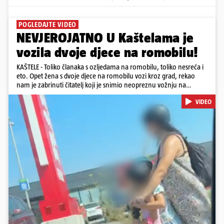
POGLEDAJTE VIDEO
NEVJEROJATNO U Kaštelama je
vozila dvoje djece na romobilu!
KAŠTELE - Toliko članaka s ozljedama na romobilu, toliko nesreća i
eto. Opet žena s dvoje djece na romobilu vozi kroz grad, rekao
nam je zabrinuti čitatelj koji je snimio neopreznu vožnju na
romobilu u četvrtak prijepodne. Podsjetimo, mjesec i pol od smrti
VIDEO
dječaka (14) u Metkoviću, pad s električnog romobila odnio je još
jedan mladi život. Unatoč naporima liječnika KBC-a Zagreb, u
ponedjeljak maloljetnik je podlegao ozljedama zadobivenima u
padu s romobila.
Pokretanje videa...