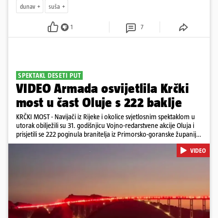
dunav
suša
1
7
SPEKTAKL DESETI PUT
VIDEO Armada osvijetlila Krčki
most u čast Oluje s 222 baklje
KRČKI MOST - Navijači iz Rijeke i okolice svjetlosnim spektaklom u
utorak obilježili su 31. godišnjicu Vojno-redarstvene akcije Oluja i
prisjetili se 222 poginula branitelja iz Primorsko-goranske županije.
Bakljadu su priredili desetu godinu zaredom, a gledali su je s kopna
VIDEO
i s mora
Pokretanje videa...