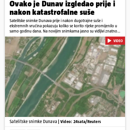
Ovako je Dunav izgledao prije i
nakon katastrofalne suše
Satelitske snimke Dunava prije i nakon dugotrajne suše i
ekstremnih vrućina pokazuju koliko se korito rijeke promijenilo u
samo godinu dana. Na novijim snimkama jasno su vidljivi znatno
veći pješčani sprudovi i sužene vodene površine, što svjedoči o
VIDEO
povijesno niskim vodostajima. Promjene su zabilježene duž cijelog
toka, od Njemačke i Austrije, preko Slovačke, Hrvatske i Srbije, do
Rumunjske i Bugarske. Snimke je tijekom ljeta 2025. i 2026.
zabilježio satelit Sentinel-2 u sklopu programa Europske unije
Copernicus.
Pokretanje videa...
Satelitske snimke Dunava
| Video: 24sata/Reuters