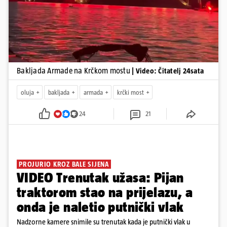
Bakljada Armade na Krčkom mostu
| Video: Čitatelj 24sata
oluja
bakljada
armada
krčki most
24
21
PROJURIO KROZ BALE SIJENA
VIDEO Trenutak užasa: Pijan
traktorom stao na prijelazu, a
onda je naletio putnički vlak
Nadzorne kamere snimile su trenutak kada je putnički vlak u