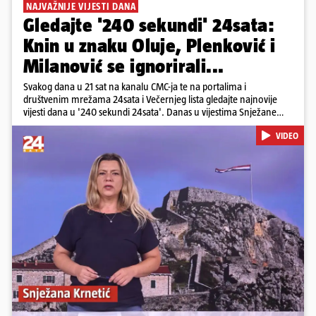
NAJVAŽNIJE VIJESTI DANA
Gledajte '240 sekundi' 24sata:
Knin u znaku Oluje, Plenković i
Milanović se ignorirali...
Svakog dana u 21 sat na kanalu CMC-ja te na portalima i
društvenim mrežama 24sata i Večernjeg lista gledajte najnovije
vijesti dana u '240 sekundi 24sata'. Danas u vijestima Snježane
Krnetić: Hrvatska je obilježila 31. obljetnicu Oluje, a pažnju je
VIDEO
privuklo ignoriranje predsjednika Zorana Milanovića i premijera
Andreja Plenkovića u Kninu. Donosimo i detalje o većim
braniteljskim mirovinama, apelu obitelji Hrvata u komi u Irskoj,
upozorenjima nakon nove tragedije na električnom romobilu te
smanjenju proizvodnje u nuklearnoj elektrani Krško.
Pokretanje videa...