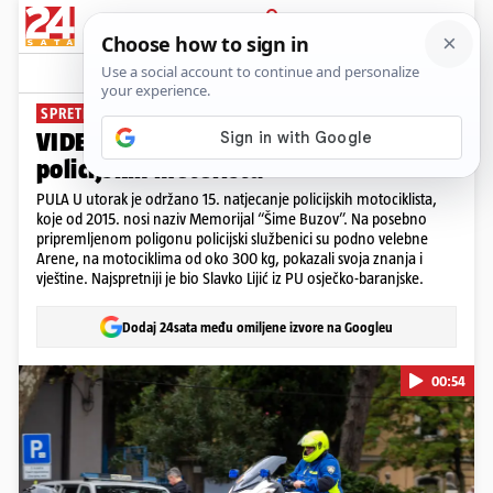
PRIJAVA
News
Komentari
1
SPRETNA VOŽNJA
VIDEO U Puli je održano natjecanje
policijskih motorista
PULA U utorak je održano 15. natjecanje policijskih motociklista,
koje od 2015. nosi naziv Memorijal “Šime Buzov”. Na posebno
pripremljenom poligonu policijski službenici su podno velebne
Arene, na motociklima od oko 300 kg, pokazali svoja znanja i
vještine. Najspretniji je bio Slavko Lijić iz PU osječko-baranjske.
Dodaj 24sata među omiljene izvore na Googleu
00:54