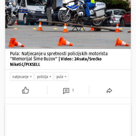
Pokretanje videa...
Pula: Natjecanje u spretnosti policijskih motorista
"Memorijal Šime Buzov"
| Video: 24sata/Srećko
Niketić/PIXSELL
natjecanje
policija
pula
1