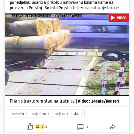
ponedjeljak, udario u prikolicu natovarenu balama slame na
prijelazu u Poljskoj. Snimka Poljskih željeznica pokazuje kako je
vozač traktora krenuo preko pruge dok su se rampe spuštale i
VIDEO
signalna svjetla bila uključena, a zatim se zaustavio dok su prikolice
ostale na tračnicama. Vlak je ubrzo udario u njih i probio se kroz
teret. U nesreći nije bilo ozlijeđenih. Iz PKP-a su priopćili da je
vozač traktora bio pod utjecajem alkohola te da je ugrozio živote
oko 500 putnika.
Pokretanje videa...
Pijan s traktorom stao na tračnice
| Video: 24sata/Reuters
nesreća
osjetljivo
poljska
vlak
2
5