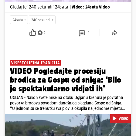
Gledajte '240 sekundi' 24sata
| Video: 24sata Video
24sata
240 sekundi
2
1
VIŠESTOLJETNA TRADICIJA
VIDEO Pogledajte procesiju
brodica za Gospu od sniga: 'Bilo
je spektakularno vidjeti ih'
UGLJAN - Nakon svete mise na otoku Ugljanu krenula je povratna
povorka brodova povodom današnjeg blagdana Gospe od Sniga.
"U jednom su se trenutku sva plovila okupila na jednome mjestu
te sinkronizirano kružila sljedećih deset minuta, što je izgledalo
VIDEO
spektakularno", kazala nam je čitateljica koja je snimila povorku.
Posebno atraktivan prizor bio je, kako je rekla, kada su se pojedini
sudionici popeli na vrhove brodova i mahali upaljenim bakljama.
Na nekim su brodovima bili svirači, što je dodatno pridonijelo