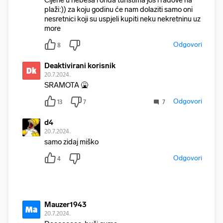
Cijene u nebesa i onda turistima još i radove na
plaži:)) za koju godinu će nam dolaziti samo oni
nesretnici koji su uspjeli kupiti neku nekretninu uz
more
Odgovori
8
Deaktivirani korisnik
Dk
20.7.2024.
SRAMOTA 🤮
Odgovori
13
7
7
d4
20.7.2024.
samo zidaj miško
Odgovori
4
Mauzer1943
Ma
20.7.2024.