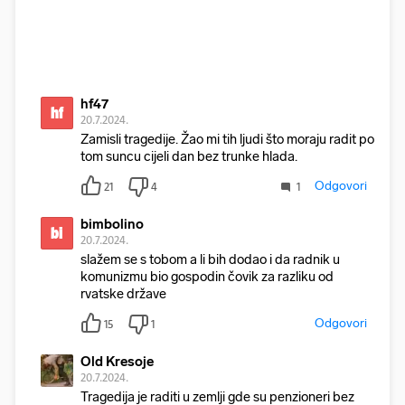
hf47
hf
20.7.2024.
Zamisli tragedije. Žao mi tih ljudi što moraju radit po
tom suncu cijeli dan bez trunke hlada.
Odgovori
21
4
1
bimbolino
bi
20.7.2024.
slažem se s tobom a li bih dodao i da radnik u
komunizmu bio gospodin čovik za razliku od
rvatske države
Odgovori
15
1
Old Kresoje
20.7.2024.
Tragedija je raditi u zemlji gde su penzioneri bez