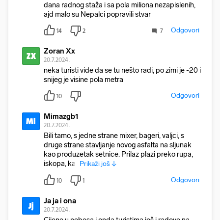
dana radnog staža i sa pola miliona nezapislenih,
ajd malo su Nepalci popravili stvar
Odgovori
14
2
7
Zoran Xx
ZX
20.7.2024.
neka turisti vide da se tu nešto radi, po zimi je -20 i
snijeg je visine pola metra
Odgovori
10
Mimazgb1
Mi
20.7.2024.
Bili tamo, s jedne strane mixer, bageri, valjci, s
druge strane stavljanje novog asfalta na sljunak
kao produzetak setnice. Prilaz plazi preko rupa,
iskopa, kat
Prikaži još ↓
Odgovori
10
1
Ja ja i ona
Jj
20.7.2024.