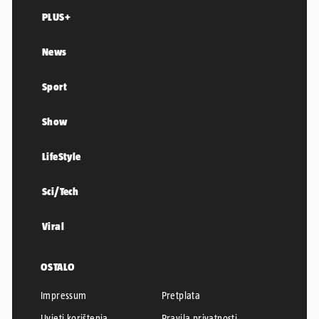
PLUS+
News
Sport
Show
LifeStyle
Sci/Tech
Viral
OSTALO
Impressum
Pretplata
Uvjeti korištenja
Pravila privatnosti