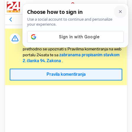
PRIJAVA
Komentari
68
Relevantni
Važna obavijest:
Svaki korisnik koji želi komentirati članke obvezan je
prethodno se upoznati s Pravilima komentiranja na web
portalu 24sata te sa
zabranama propisanim stavkom
2. članka 94. Zakona
.
Pravila komentiranja