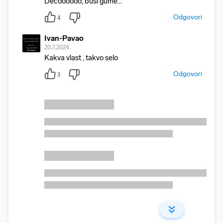
Decoooooo, buši gume...
Odgovori
4
Ivan-Pavao
20.7.2024.
Kakva vlast , takvo selo
Odgovori
3