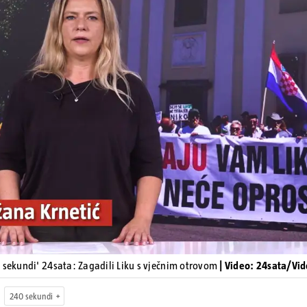
Pokretanje videa...
 sekundi' 24sata: Zagadili Liku s vječnim otrovom
| Video: 24sata/Vi
240 sekundi