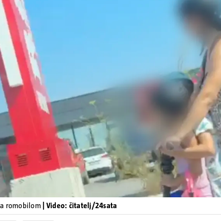
Pokretanje videa...
ja romobilom
| Video: čitatelj/24sata