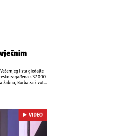
 vječnim
ečernjeg lista gledajte
a teško zagađena s 37.000
a Žabna, Borba za život
VIDEO