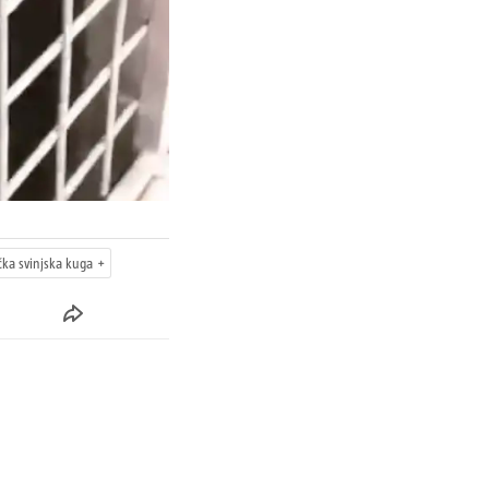
čka svinjska kuga