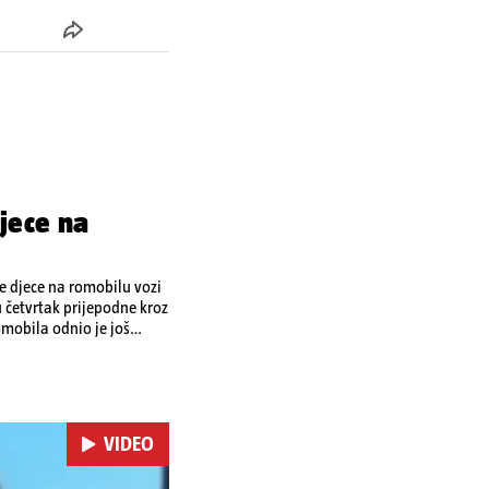
jece na
je djece na romobilu vozi
u četvrtak prijepodne kroz
omobila odnio je još
 je podlegao ozljedama
VIDEO