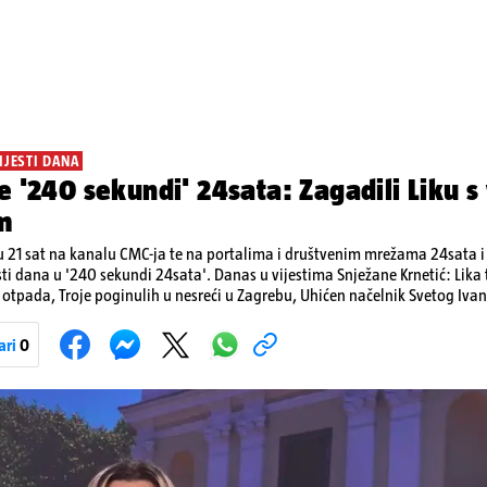
IJESTI DANA
e '240 sekundi' 24sata: Zagadili Liku s
m
 21 sat na kanalu CMC-ja te na portalima i društvenim mrežama 24sata i V
sti dana u '240 sekundi 24sata'. Danas u vijestima Snježane Krnetić: Lik
otpada, Troje poginulih u nesreći u Zagrebu, Uhićen načelnik Svetog Ivan
a, Krajaču režu ovlasti: Slijedi otkaz...
ari
0