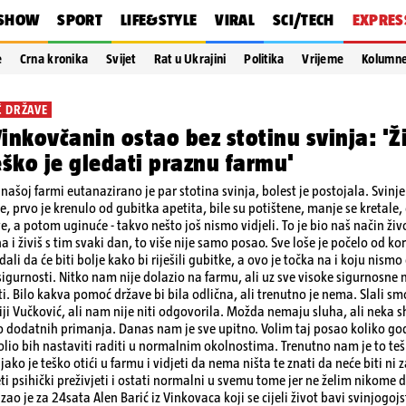
SHOW
SPORT
LIFE&STYLE
VIRAL
SCI/TECH
EXPRES
e
Crna kronika
Svijet
Rat u Ukrajini
Politika
Vrijeme
Kolumn
 DRŽAVE
inkovčanin ostao bez stotinu svinja: '
eško je gledati praznu farmu'
našoj farmi eutanazirano je par stotina svinja, bolest je postojala. Svinj
, prvo je krenulo od gubitka apetita, bile su potištene, manje se kretale, c
e, a potom uginuće - takvo nešto još nismo vidjeli. To je bio naš način živ
 i živiš s tim svaki dan, to više nije samo posao. Sve loše je počelo od kor
ali da će biti bolje kako bi riješili gubitke, a ovo je točka na i koju nismo
sigurnosti. Nitko nam nije dolazio na farmu, ali uz sve visoke sigurnosne 
ti. Bilo kakva pomoć države bi bila odlična, ali trenutno je nema. Slali s
iji Vučković, ali nam nije niti odgovorila. Možda nemaju sluha, ali neka 
dodatnih primanja. Danas nam je sve upitno. Volim taj posao koliko god 
olio bih nastaviti raditi u normalnim okolnostima. Trenutno nam je to teško 
i jako je teško otići u farmu i vidjeti da nema ništa te znati da neće biti n
i psihički preživjeti i ostati normalni u svemu tome jer ne želim nikome 
zao je za 24sata Alen Barić iz Vinkovaca koji se cijeli život bavi svinjogo