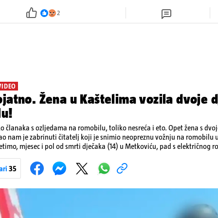
2
VIDEO
jatno. Žena u Kaštelima vozila dvoje d
lu!
ko članaka s ozljedama na romobilu, toliko nesreća i eto. Opet žena s dvo
ao nam je zabrinuti čitatelj koji je snimio neopreznu vožnju na romobilu 
etimo, mjesec i pol od smrti dječaka (14) u Metkoviću, pad s električnog r
ivot. Unatoč naporima liječnika KBC-a Zagreb, u ponedjeljak maloljetnik
u padu s romobila.
ari
35