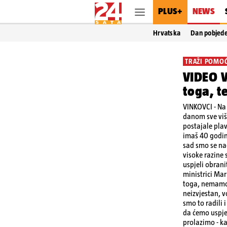
PLUS+
NEWS
Hrvatska
Dan pobjed
TRAŽI POMOĆ
VIDEO V
toga, t
VINKOVCI - Na 
danom sve više
postajale plav
imaš 40 godina
sad smo se nad
visoke razine 
uspjeli obrani
ministrici Mar
toga, nemamo 
neizvjestan, v
smo to radili 
da ćemo uspjet
prolazimo - ka