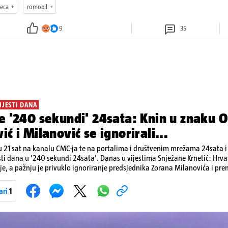
jeca
romobil
9
35
IJESTI DANA
e '240 sekundi' 24sata: Knin u znaku O
ić i Milanović se ignorirali...
 21 sat na kanalu CMC-ja te na portalima i društvenim mrežama 24sata i V
sti dana u '240 sekundi 24sata'. Danas u vijestima Snježane Krnetić: Hrvats
je, a pažnju je privuklo ignoriranje predsjednika Zorana Milanovića i pr
imo i detalje o većim braniteljskim mirovinama, apelu obitelji Hrvata u k
nakon nove tragedije na električnom romobilu te smanjenju proizvodnje 
ari
1