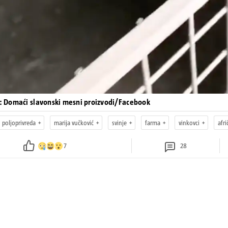
o: Domaći slavonski mesni proizvodi/Facebook
poljoprivreda
marija vučković
svinje
farma
vinkovci
afri
7
28