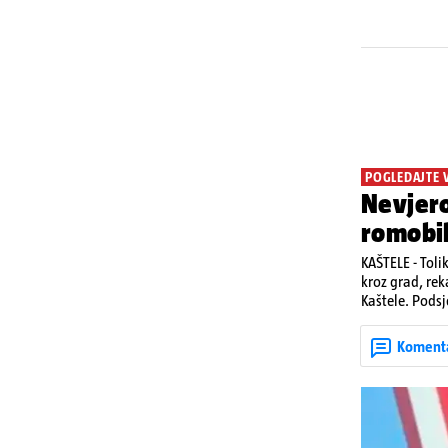
POGLEDAJTE 
Nevjero
romobi
KAŠTELE - Toli
kroz grad, rek
Kaštele. Podsj
jedan mladi ž
zadobivenima 
Koment