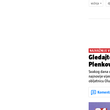
vožnja
d
NAJVAŽNIJE V
Gledajt
Plenkov
Svakog dana u
najnovije vije
obljetnicu Olu
u Kninu. Donos
upozorenjima 
Koment
Krško.