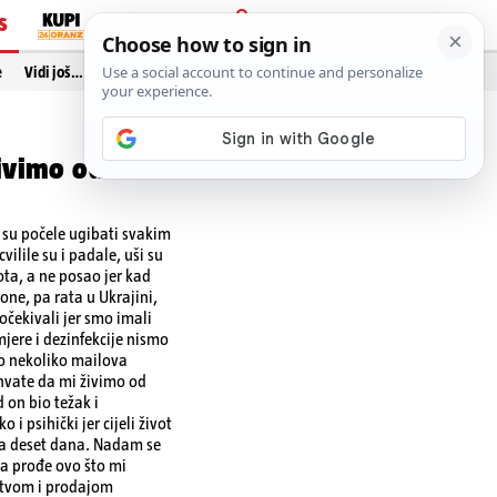
S
PRIJAVA
e
Vidi još…
Živimo od
e su počele ugibati svakim
vilile su i padale, uši su
ota, a ne posao jer kad
one, pa rata u Ukrajini,
 očekivali jer smo imali
mjere i dezinfekcije nismo
mo nekoliko mailova
shvate da mi živimo od
on bio težak i
i psihički jer cijeli život
i za deset dana. Nadam se
da prođe ovo što mi
jstvom i prodajom