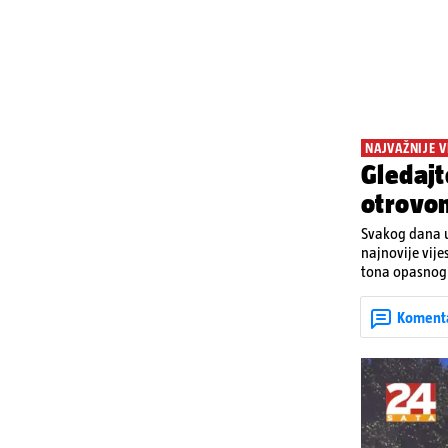
NAJVAŽNIJE V
Gledajt
otrovo
Svakog dana u
najnovije vije
tona opasnog 
Denisa Vejzović
Koment