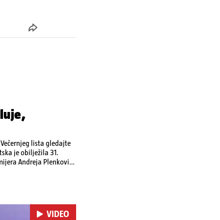
luje,
ečernjeg lista gledajte
ka je obilježila 31.
emijera Andreja Plenkovića
omi u Irskoj,
u nuklearnoj elektrani
VIDEO