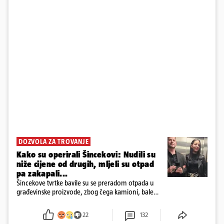
DOZVOLA ZA TROVANJE
Kako su operirali Šincekovi: Nudili su
niže cijene od drugih, mljeli su otpad
pa zakapali...
Šincekove tvrtke bavile su se preradom otpada u
građevinske proizvode, zbog čega kamioni, bale
plastike i samljeveni materijal dugo nisu izazivali
sumnju
22
132