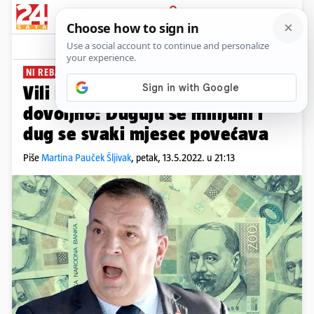
PRIJAVA
News
Komentari
3
NI REBALANS NE SPAŠAVA
PLUS+
Vili i dalje krpa rupe, ali to nije
dovoljno: Duguju se milijuni i
dug se svaki mjesec povećava
Piše
Martina Pauček Šljivak
,
petak, 13.5.2022. u 21:13