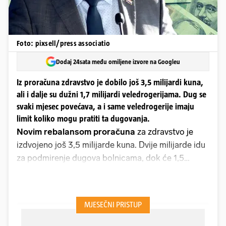
Foto: pixsell/press associatio
Dodaj 24sata među omiljene izvore na Googleu
Iz proračuna zdravstvo je dobilo još 3,5 milijardi kuna,
ali i dalje su dužni 1,7 milijardi veledrogerijama. Dug se
svaki mjesec povećava, a i same veledrogerije imaju
limit koliko mogu pratiti ta dugovanja.
Novim rebalansom proračuna
za zdravstvo je
izdvojeno još 3,5 milijarde kuna. Dvije milijarde idu
za podmirenje dugova bolnicama, dok će 1,5
milijardu kuna dobiti HZZO. To će biti samo
privremeno krpanje rupe s obzirom da i dalje ostaje
dug od preko 1,7 milijardi kuna prema
veledrogerijama.