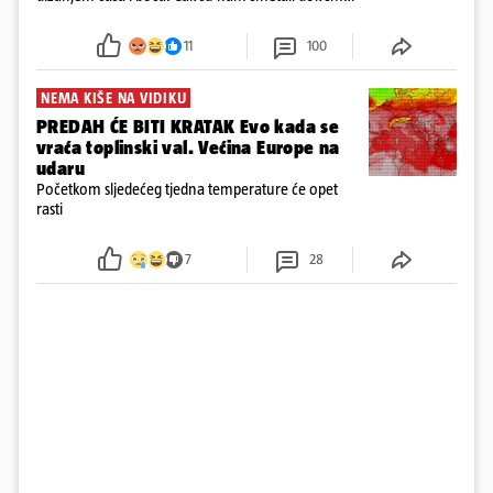
u panici kupili crijeva kako bismo pokušali ugasiti
požar, rekao je vlasnik
11
100
NEMA KIŠE NA VIDIKU
PREDAH ĆE BITI KRATAK Evo kada se
vraća toplinski val. Većina Europe na
udaru
Početkom sljedećeg tjedna temperature će opet
rasti
7
28