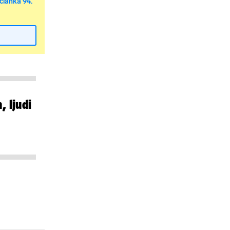
članka 94.
, ljudi