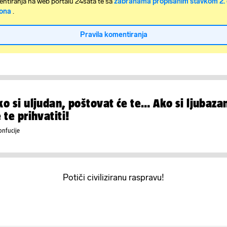
ntiranja na web portalu 24sata te sa
zabranama propisanim stavkom 2. 
ona
.
Pravila komentiranja
ko si uljudan, poštovat će te… Ako si ljubazan
 te prihvatiti!
onfucije
Potiči civiliziranu raspravu!