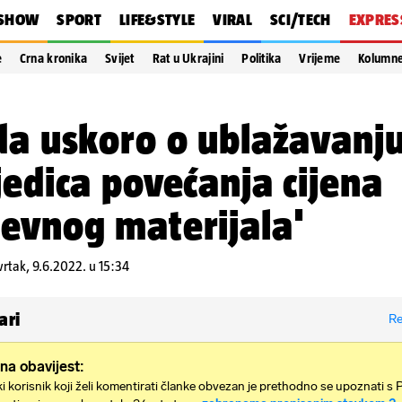
SHOW
SPORT
LIFE&STYLE
VIRAL
SCI/TECH
EXPRES
e
Crna kronika
Svijet
Rat u Ukrajini
Politika
Vrijeme
Kolumn
da uskoro o ublažavanj
jedica povećanja cijena
evnog materijala'
vrtak, 9.6.2022. u 15:34
ari
Re
na obavijest:
i korisnik koji želi komentirati članke obvezan je prethodno se upoznati s 