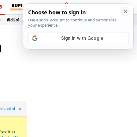
S
PRIJAVA
e
Vidi još…
u
levantni
Pravilima