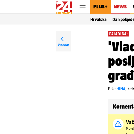
PLUS+
NEWS
Hrvatska
Dan pobjed
PALADINA:
'Vla
članak
posl
građ
Piše
HINA
,
čet
Koment
Važ
Svak