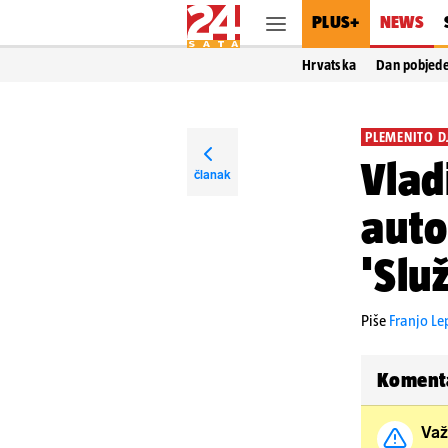
PLUS+
NEWS
Hrvatska
Dan pobjed
PLEMENITO D
Vlad
članak
auto
'Slu
Piše
Franjo L
Koment
Važ