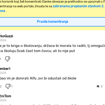
i korisnik koji želi komentirati članke obvezan je prethodno se upoznati s 
ntiranja na web portalu 24sata te sa
zabranama propisanim stavkom 2. 
ona
.
Pravila komentiranja
koGuzzi
.2024.
a je to briga o školovanju, država bi morala to raditi, tj omogući
ca školuju.Svak čast tom čovcu, ali to nije put
1
umber1
.2024.
bao im je donirati Alfu ,svi bi odustali od škole
2
1
3
ičniTom
.2024.