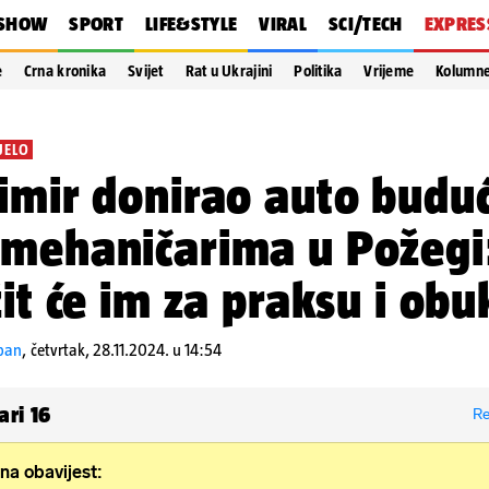
SHOW
SPORT
LIFE&STYLE
VIRAL
SCI/TECH
EXPRES
e
Crna kronika
Svijet
Rat u Ukrajini
Politika
Vrijeme
Kolumn
JELO
imir donirao auto budu
mehaničarima u Požegi
žit će im za praksu i obu
epan
,
četvrtak, 28.11.2024. u 14:54
ari
16
Re
na obavijest: