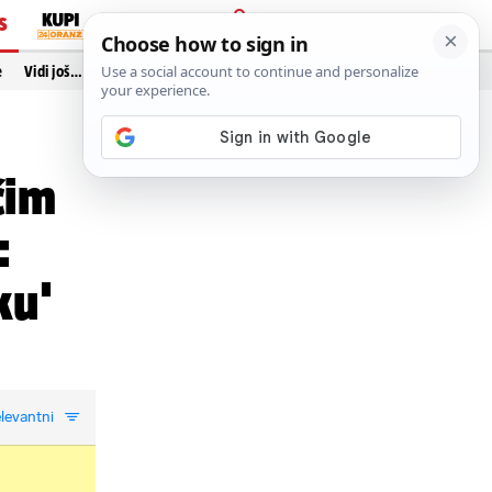
S
PRIJAVA
e
Vidi još…
ćim
:
ku'
levantni