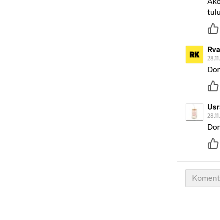
Ako
tul
Rva
RK
28.11
Don
Usr
28.11
Don