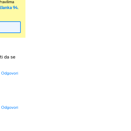
Pravilima
članka 94.
ti da se
Odgovori
Odgovori