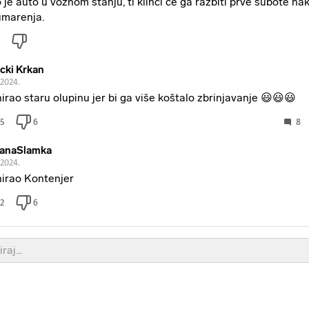
 je auto u voznom stanju, ti klinci će ga razbiti prve subote na
umarenja.
cki Krkan
.2024.
irao staru olupinu jer bi ga više koštalo zbrinjavanje 😃😃😃
5
6
8
anaSlamka
.2024.
irao Kontenjer
2
6