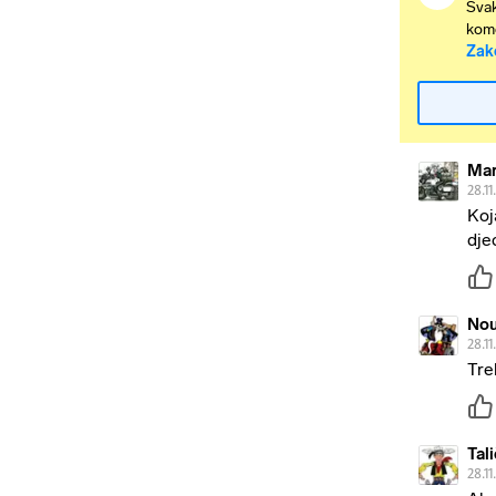
Svak
kome
Zak
Mar
28.11
Koj
dje
No
28.11
Tre
Tal
28.11