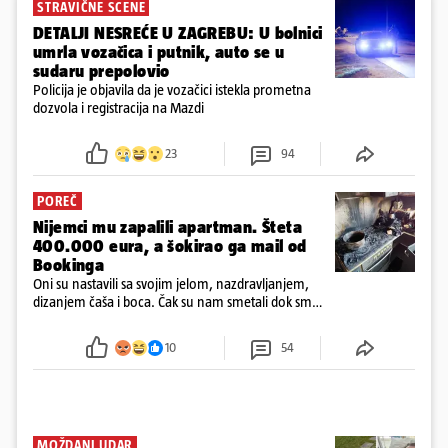
STRAVIČNE SCENE
DETALJI NESREĆE U ZAGREBU: U bolnici
umrla vozačica i putnik, auto se u
sudaru prepolovio
Policija je objavila da je vozačici istekla prometna
dozvola i registracija na Mazdi
23
94
POREČ
Nijemci mu zapalili apartman. Šteta
400.000 eura, a šokirao ga mail od
Bookinga
Oni su nastavili sa svojim jelom, nazdravljanjem,
dizanjem čaša i boca. Čak su nam smetali dok smo
u panici kupili crijeva kako bismo pokušali ugasiti
požar, rekao je vlasnik
10
54
MOŽDANI UDAR