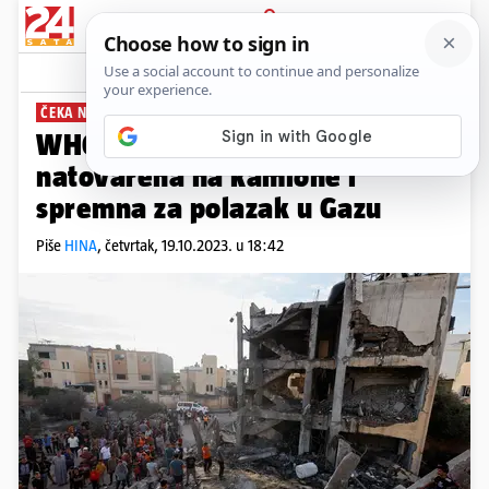
PRIJAVA
News
Komentari
4
ČEKA NA GRANICI
WHO: Medicinska oprema je
natovarena na kamione i
spremna za polazak u Gazu
Piše
HINA
,
četvrtak, 19.10.2023. u 18:42