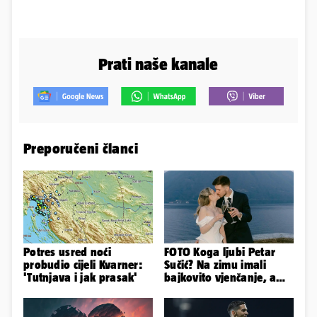
Prati naše kanale
Preporučeni članci
Potres usred noći
FOTO Koga ljubi Petar
probudio cijeli Kvarner:
Sučić? Na zimu imali
'Tutnjava i jak prasak'
bajkovito vjenčanje, a
sada je na svijet stigao -
sin!