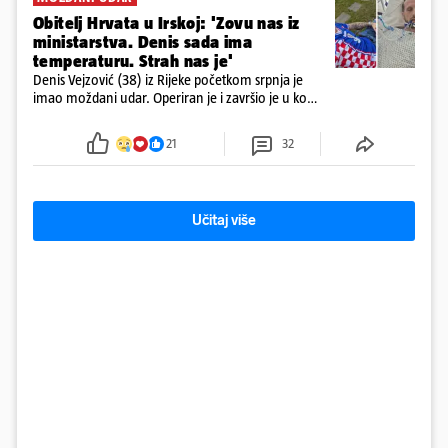
Obitelj Hrvata u Irskoj: 'Zovu nas iz
ministarstva. Denis sada ima
temperaturu. Strah nas je'
Denis Vejzović (38) iz Rijeke početkom srpnja je
imao moždani udar. Operiran je i završio je u komi.
Obitelj ga želi prebaciti u Hrvatsku, kažu kako
tamošnji liječnici ne vjeruju u oporavak: 'Imamo
21
32
72 sata'
Učitaj više