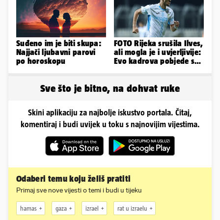
Suđeno im je biti skupa:
FOTO Rijeka srušila Ilves,
Najjači ljubavni parovi
ali mogla je i uvjerljivije:
po horoskopu
Evo kadrova pobjede s
Rujevice
Sve što je bitno, na dohvat ruke
Skini aplikaciju za najbolje iskustvo portala. Čitaj,
komentiraj i budi uvijek u toku s najnovijim vijestima.
Odaberi temu koju želiš pratiti
Primaj sve nove vijesti o temi i budi u tijeku
hamas
gaza
izrael
rat u izraelu