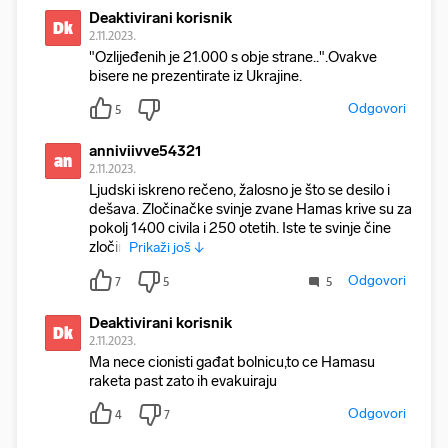
Deaktivirani korisnik
Dk
2.11.2023.
"Ozlijeđenih je 21.000 s obje strane..".Ovakve
bisere ne prezentirate iz Ukrajine.
Odgovori
5
anniviivve54321
an
2.11.2023.
Ljudski iskreno rečeno, žalosno je što se desilo i
dešava. Zločinačke svinje zvane Hamas krive su za
pokolj 1400 civila i 250 otetih. Iste te svinje čine
zločin
Prikaži još ↓
Odgovori
7
5
5
Deaktivirani korisnik
Dk
2.11.2023.
Ma nece cionisti gađat bolnicu,to ce Hamasu
raketa past zato ih evakuiraju
Odgovori
4
7