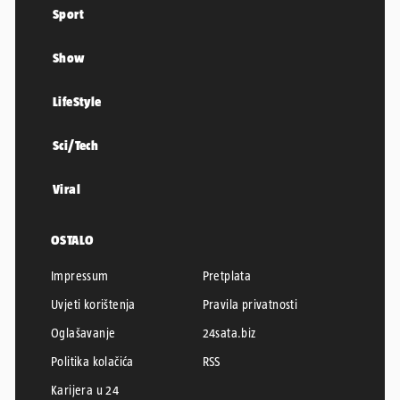
Sport
Show
LifeStyle
Sci/Tech
Viral
OSTALO
Impressum
Pretplata
Uvjeti korištenja
Pravila privatnosti
Oglašavanje
24sata.biz
Politika kolačića
RSS
Karijera u 24