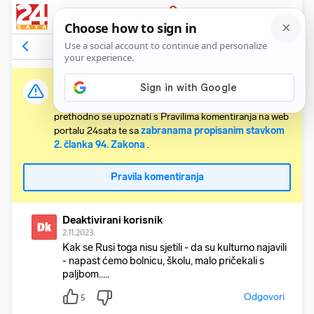
PRIJAVA
Komentari
9
Relevantni
Važna obavijest:
Svaki korisnik koji želi komentirati članke obvezan je
prethodno se upoznati s Pravilima komentiranja na web
portalu 24sata te sa
zabranama propisanim stavkom
2. članka 94. Zakona
.
Pravila komentiranja
Deaktivirani korisnik
Dk
2.11.2023.
Kak se Rusi toga nisu sjetili - da su kulturno najavili
- napast ćemo bolnicu, školu, malo pričekali s
paljbom.....
Odgovori
5