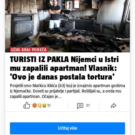
UŽAS KRAJ POREČA
TURISTI IZ PAKLA Nijemci u Istri
mu zapalili apartman! Vlasnik:
'Ovo je danas postala tortura'
Posjetili smo Markicu Kikića (63) koji je iznajmio apartman gostima
iz Njemačke. Doveli su prijatelje i partijali. Roštiljali su, a onda mu
zapalili apartman. Očajan je...
10
91
Učitaj više