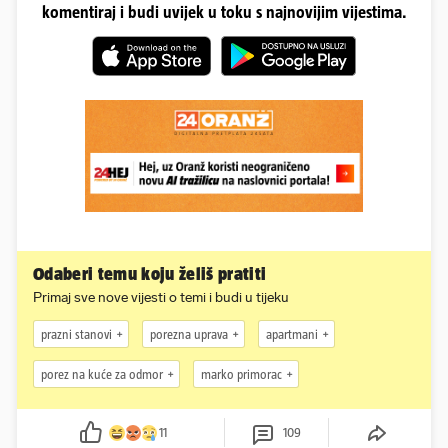
komentiraj i budi uvijek u toku s najnovijim vijestima.
Odaberi temu koju želiš pratiti
Primaj sve nove vijesti o temi i budi u tijeku
prazni stanovi
porezna uprava
apartmani
porez na kuće za odmor
marko primorac
11
109