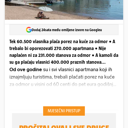
Dodaj 24sata među omiljene izvore na Googleu
Tek 60.500 vlasnika plaća porez na kuće za odmor • A
trebalo bi oporezovati 270.000 apartmana • Nije
naplaćen ni za 231.000 stanova za odmor • A kamoli da
su ga plaćaju vlasnici 400.000 praznih stanova...
Od ove godine
su i svi vlasnici apartmana koji ih
iznajmljuju turistima, trebali plaćati porez na kuće
za odmor u visini od 60 centi do pet eura godišnje.
Zakon je izmijenjen, a ministar financija Marko
Primorac tvrdi da bi isti porez trebali platiti i
vlasnici praznih stanova, koji niti ih iznajmljuju niti u
njima žive. A takvih je u Hrvatskoj oko 400.000.