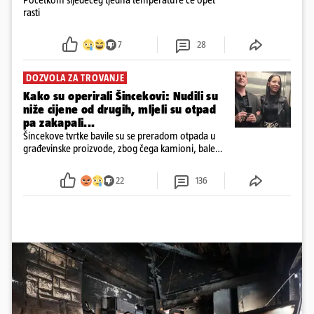
rasti
7
28
DOZVOLA ZA TROVANJE
Kako su operirali Šincekovi: Nudili su
niže cijene od drugih, mljeli su otpad
pa zakapali...
Šincekove tvrtke bavile su se preradom otpada u
građevinske proizvode, zbog čega kamioni, bale
plastike i samljeveni materijal dugo nisu izazivali
sumnju
22
136