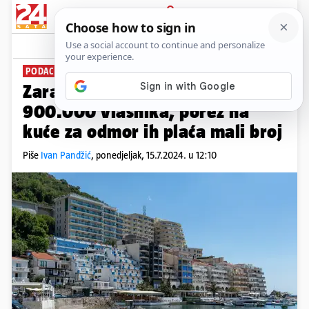
PRIJAVA
News
Komentari
109
PODACI POREZNE
PLUS+
Zarađuju, a ne plaćaju: Umjesto
900.000 vlasnika, porez na
kuće za odmor ih plaća mali broj
Piše
Ivan Pandžić
,
ponedjeljak, 15.7.2024. u 12:10