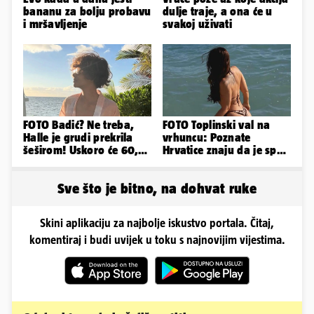
bananu za bolju probavu
dulje traje, a ona će u
i mršavljenje
svakoj uživati
FOTO Badić? Ne treba,
FOTO Toplinski val na
Halle je grudi prekrila
vrhuncu: Poznate
šeširom! Uskoro će 60,
Hrvatice znaju da je spas
ljetuje u golim izdanjima
u minijaturnom bikiniju
Sve što je bitno, na dohvat ruke
Skini aplikaciju za najbolje iskustvo portala. Čitaj,
komentiraj i budi uvijek u toku s najnovijim vijestima.