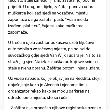
tako što staje između njih, no zaštitar joj počine
prijetiti. U drugom dijelu, zaštitar ponovo udara
muškarca koji sad sjedi na vozačevu mjestu i
zapomaže da ga zaštitar pusti. "Pusti me da
izađem, platit ću", čuje se kako muškarac
zapomaže.
U trećem djelu zaštitar pokušava uzeti ključeve
automobila s vozačevog mjesta, pa odlazi do
suvozačkog gdje sjedi Van Wijk i udara je. Na to sa
stražnjeg sjedišta izlazi muškarac koji sve snima i
staje u njenu obranu. Zaštitar potom i njega udara.
Uz video napada, koji je objavljen na Redditu, stoji i
objašnjenje kako je Alennah i njenome timu
organizator rekao kako se mogu parkirati na
određenome mjestu, što su i učinili.
- Zaštitar nije pronašao njihove registarske oznake