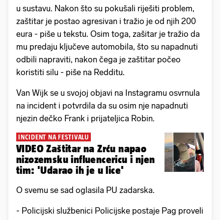
u sustavu. Nakon što su pokušali riješiti problem,
zaštitar je postao agresivan i tražio je od njih 200
eura - piše u tekstu. Osim toga, zašitar je tražio da
mu predaju ključeve automobila, što su napadnuti
odbili napraviti, nakon čega je zaštitar počeo
koristiti silu - piše na Redditu.
Van Wijk se u svojoj objavi na Instagramu osvrnula
na incident i potvrdila da su osim nje napadnuti
njezin dečko Frank i prijateljica Robin.
INCIDENT NA FESTIVALU
VIDEO Zaštitar na Zrću napao
nizozemsku influencericu i njen
tim: 'Udarao ih je u lice'
O svemu se sad oglasila PU zadarska.
- Policijski službenici Policijske postaje Pag proveli