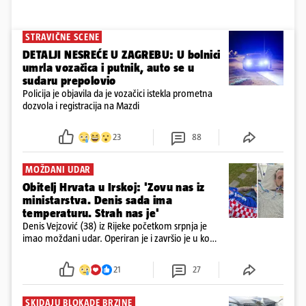
STRAVIČNE SCENE
DETALJI NESREĆE U ZAGREBU: U bolnici
umrla vozačica i putnik, auto se u
sudaru prepolovio
Policija je objavila da je vozačici istekla prometna
dozvola i registracija na Mazdi
23
88
MOŽDANI UDAR
Obitelj Hrvata u Irskoj: 'Zovu nas iz
ministarstva. Denis sada ima
temperaturu. Strah nas je'
Denis Vejzović (38) iz Rijeke početkom srpnja je
imao moždani udar. Operiran je i završio je u komi.
Obitelj ga želi prebaciti u Hrvatsku, kažu kako
tamošnji liječnici ne vjeruju u oporavak: 'Imamo
21
27
72 sata'
SKIDAJU BLOKADE BRZINE