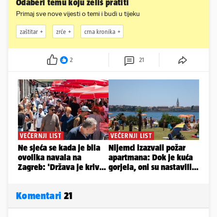
Odaberi temu koju želiš pratiti
Primaj sve nove vijesti o temi i budi u tijeku
zaštitar
zrće
crna kronika
2
21
Komentari
21