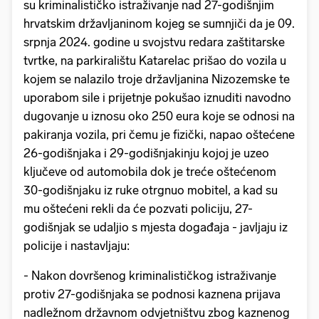
su kriminalističko istraživanje nad 27-godišnjim
hrvatskim državljaninom kojeg se sumnjiči da je 09.
srpnja 2024. godine u svojstvu redara zaštitarske
tvrtke, na parkiralištu Katarelac prišao do vozila u
kojem se nalazilo troje državljanina Nizozemske te
uporabom sile i prijetnje pokušao iznuditi navodno
dugovanje u iznosu oko 250 eura koje se odnosi na
pakiranja vozila, pri čemu je fizički, napao oštećene
26-godišnjaka i 29-godišnjakinju kojoj je uzeo
ključeve od automobila dok je treće oštećenom
30-godišnjaku iz ruke otrgnuo mobitel, a kad su
mu oštećeni rekli da će pozvati policiju, 27-
godišnjak se udaljio s mjesta događaja - javljaju iz
policije i nastavljaju:
- Nakon dovršenog kriminalističkog istraživanje
protiv 27-godišnjaka se podnosi kaznena prijava
nadležnom državnom odvjetništvu zbog kaznenog