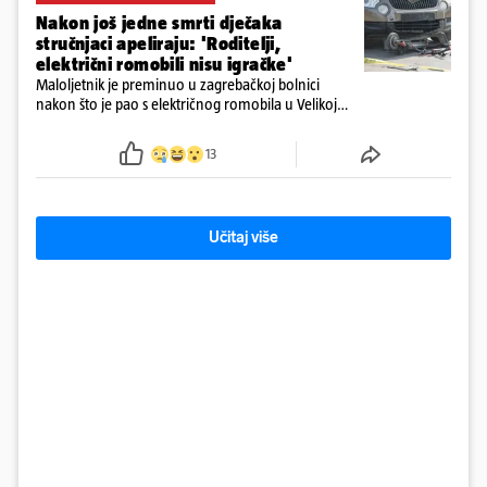
Nakon još jedne smrti dječaka
stručnjaci apeliraju: 'Roditelji,
električni romobili nisu igračke'
Maloljetnik je preminuo u zagrebačkoj bolnici
nakon što je pao s električnog romobila u Velikoj
Gorici. Liječnici: ‘Ozljede su sve jezivije’
13
Učitaj više