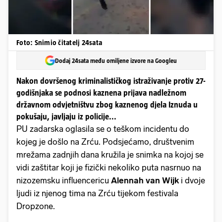
Foto: Snimio čitatelj 24sata
Dodaj 24sata među omiljene izvore na Googleu
Nakon dovršenog kriminalističkog istraživanje protiv 27-
godišnjaka se podnosi kaznena prijava nadležnom
državnom odvjetništvu zbog kaznenog djela Iznuda u
pokušaju, javljaju iz policije...
PU zadarska oglasila se o teškom incidentu do
kojeg je došlo na Zrću. Podsjećamo, društvenim
mrežama zadnjih dana kružila je snimka na kojoj se
vidi zaštitar koji je fizički nekoliko puta nasrnuo na
nizozemsku influencericu
Alennah van Wijk
i dvoje
ljudi iz njenog tima na Zrću tijekom festivala
Dropzone.