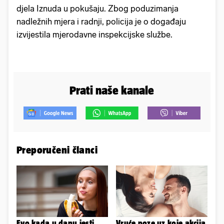
djela Iznuda u pokušaju. Zbog poduzimanja
nadležnih mjera i radnji, policija je o događaju
izvijestila mjerodavne inspekcijske službe.
Prati naše kanale
Preporučeni članci
Evo kada u danu jesti
Vruće poze uz koje akcija