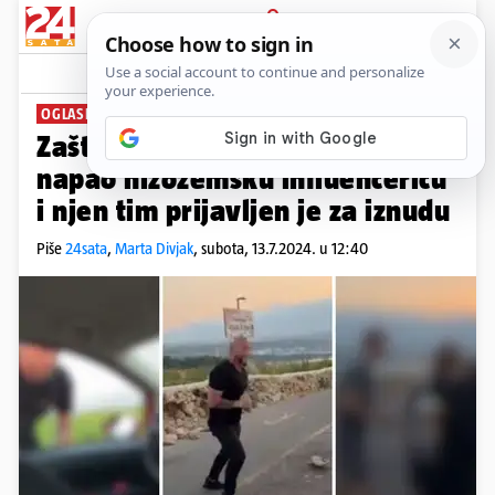
PRIJAVA
News
Komentari
21
OGLASILA SE POLICIJA:
Zaštitar koji je na Zrću brutalno
napao nizozemsku influencericu
i njen tim prijavljen je za iznudu
Piše
24sata
,
Marta Divjak
,
subota, 13.7.2024. u 12:40