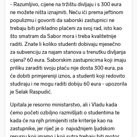
- Razumljivo, cijene na tržištu divljaju i s 300 eura
ne možete ništa iznajmiti. Neću ići prema jeftinom
populizmu i govoriti da saborski zastupnici ne
trebaju biti prikladno plaćeni za svoj rad, isto kao
što smatram da Sabor mora i treba kvalitetnije
raditi. Znate li koliko studenti dobivaju mjesečno
za subvenciju za najam stanova u trenutku divljanja
cijena? 60 eura. Saborskim zastupnicima koji imaju
priliku zaraditi svoju plaću nije dosta 300 eura, pa
će dobiti primjereniji iznos, a studenti koji redovito
studiraju i ne mogu raditi dobiju 60 eura - upozorila
je Selak Raspudić.
Upitala je resorno ministarstvo, ali i Vladu kada
ćemo početi ozbiljno razmišljati o studentima te
kada će na njih primijeniti iste kriterije kao na
zastupnike, jer riječ je o najvažnijem ljudskom
resursu koji imamo i koji sutra trebaju biti motor