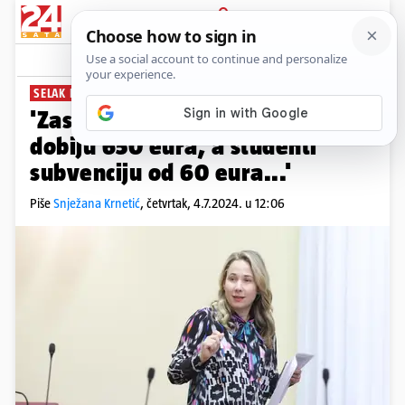
PRIJAVA
News
Komentari
9
SELAK RASPUDIĆ:
'Zastupnici za najam stanova
dobiju 650 eura, a studenti
subvenciju od 60 eura...'
Piše
Snježana Krnetić
,
četvrtak, 4.7.2024. u 12:06