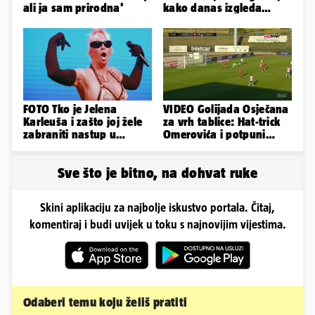
ali ja sam prirodna'
kako danas izgleda
dvorac u Zagorju
FOTO Tko je Jelena
VIDEO Golijada Osječana
Karleuša i zašto joj žele
za vrh tablice: Hat-trick
zabraniti nastup u
Omerovića i potpuni
Vodicama? Evo što je
raspad Rudeša u Gorici
govorila...
Sve što je bitno, na dohvat ruke
Skini aplikaciju za najbolje iskustvo portala. Čitaj,
komentiraj i budi uvijek u toku s najnovijim vijestima.
Odaberi temu koju želiš pratiti