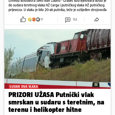
Između kolodvora Sveti Ivan Žabno - Gradec kod Bjelovara došlo je
do sudara teretnog vlaka HŽ Carga i putničkog vlaka HŽ putničkog
prijevoza. U vlaku je bilo 20-ak putnika, teže je ozlijeđen strojovođa
17
153
SUDAR DVA VLAKA
PRIZORI UŽASA Putnički vlak
smrskan u sudaru s teretnim, na
terenu i helikopter hitne