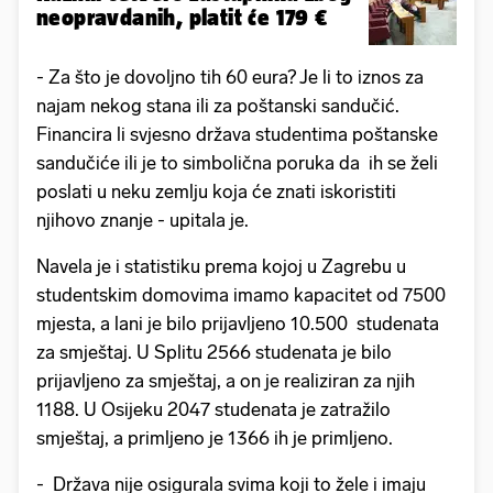
neopravdanih, platit će 179 €
- Za što je dovoljno tih 60 eura? Je li to iznos za
najam nekog stana ili za poštanski sandučić.
Financira li svjesno država studentima poštanske
sandučiće ili je to simbolična poruka da ih se želi
poslati u neku zemlju koja će znati iskoristiti
njihovo znanje - upitala je.
Navela je i statistiku prema kojoj u Zagrebu u
studentskim domovima imamo kapacitet od 7500
mjesta, a lani je bilo prijavljeno 10.500 studenata
za smještaj. U Splitu 2566 studenata je bilo
prijavljeno za smještaj, a on je realiziran za njih
1188. U Osijeku 2047 studenata je zatražilo
smještaj, a primljeno je 1366 ih je primljeno.
- Država nije osigurala svima koji to žele i imaju