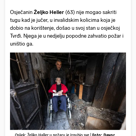
Osječanin
Željko Heller
(63) nije mogao sakriti
tugu kad je jučer, u invalidskim kolicima koja je
dobio na korištenje, došao u svoj stan u osječkoj
Tvrđi. Njega je u nedjelju popodne zahvatio požar i
uništio ga.
Osijek: Željko Haller u požaru je izgubio sve |
Foto: Davor