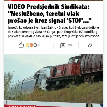
VIDEO Predsjednik Sindikata:
"Neslužbeno, teretni vlak
prošao je kroz signal 'STOJ'..."
Između kolodvora Sveti Ivan Žabno - Gradec kod Bjelovara došlo je
do sudara teretnog vlaka HŽ Carga i putničkog vlaka HŽ putničkog
prijevoza. U vlaku je bilo 20-ak putnika, teže je ozlijeđen strojovođa
18
170