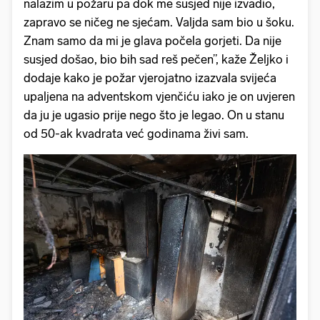
nalazim u požaru pa dok me susjed nije izvadio,
zapravo se ničeg ne sjećam. Valjda sam bio u šoku.
Znam samo da mi je glava počela gorjeti. Da nije
susjed došao, bio bih sad reš pečen”, kaže Željko i
dodaje kako je požar vjerojatno izazvala svijeća
upaljena na adventskom vjenčiću iako je on uvjeren
da ju je ugasio prije nego što je legao. On u stanu
od 50-ak kvadrata već godinama živi sam.