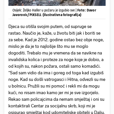
Osijek: Željko Haller u požaru je izgubio sve |
Foto: Davor
Javorovic/PIXSELL (Ilustrativna fotografija)
Djeca su otišla svojim putem, od supruge se
rastao. Naučio je, kaže, u životu biti jak i boriti se
za sebe. Kad je 2012. godine ostao bez obje noge,
mislio je da je to najlošije što mu se moglo
dogoditi. Trebalo mu je vremena da se navikne na
invalidska kolica i proteze za noge koje je dobio, a
od kojih su, nakon požara, ostali samo komadići.
“Sad sam vidio da ima i goreg od toga kad izgubiš
noge. Kad su došli vatrogasci i Hitna, odvezli su me
u bolnicu. Pružili su mi pomoć i rekli mi da mogu
kući, no nisam imao kamo jer mi je sve izgorjelo.
Rekao sam policajcima da nemam smještaj i oni su
kontaktirali Centar za socijalnu skrb, koji mi je
osigurao smještaj kod udomiteljske obitelji u Dalju.