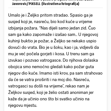
Javorovic/PIXSELL (Ilustrativna fotografija)
Umalo je i Željko pritom stradao. Spasio ga je
susjed koji je, nasreću, bio kod kuće u vrijeme
izbijanja požara. “Nas dijeli samo jedan zid. Čuo
sam ga kako zapomaže i izašao sam.. U njegovoj
kuhinji buktio je požar, a Željko se nekako uspio
dovući do vrata. Bio je u šoku, kao i ja, vidjevši da
mu je već počela gorjeti i kosa. U trenu sam ga
izvukao i pozvao vatrogasce. Do njihova dolaska
obojica smo nemoćno gledali kako požar guta
njegov dio kuće. Imamo isti krov, pa sam strahovao
da će se vatra proširiti i na moj dio. Nasreću,
vatrogasci su došli na vrijeme”, rekao nam je
Željkov susjed, koji je želio ostati anoniman jer
kaže da je učinio ono što bi svatko učinio na
njegovu mjestu.