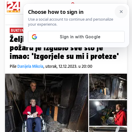
PRIJAVA
News
Komentari
13
BUKTINJA MU UZELA SVE
Željko je stopostotni invalid. U
požaru je izgubio sve što je
imao: 'Izgorjele su mi i proteze'
Piše
Danijela Mikola
,
utorak, 12.12.2023. u 20:00