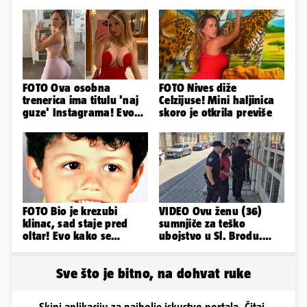
FOTO Ova osobna
FOTO Nives diže
trenerica ima titulu 'naj
Celzijuse! Mini haljinica
guze' Instagrama! Evo
skoro je otkrila previše
koliko naplaćuje po
satu...
FOTO Bio je krezubi
VIDEO Ovu ženu (36)
klinac, sad staje pred
sumnjiče za teško
oltar! Evo kako se
ubojstvo u Sl. Brodu.
mijenjao jedan od
Doveli su je na
najvećih...
ispitivanje
Sve što je bitno, na dohvat ruke