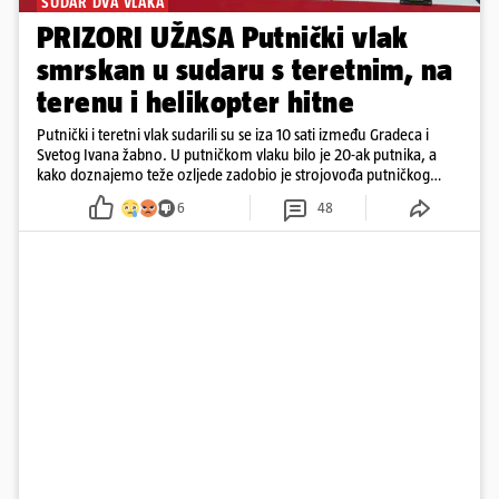
SUDAR DVA VLAKA
PRIZORI UŽASA Putnički vlak
smrskan u sudaru s teretnim, na
terenu i helikopter hitne
Putnički i teretni vlak sudarili su se iza 10 sati između Gradeca i
Svetog Ivana žabno. U putničkom vlaku bilo je 20-ak putnika, a
kako doznajemo teže ozljede zadobio je strojovođa putničkog
vlaka. Zatvoren je promet, a fotoreporteri Prigorskog objavili su
6
48
prve snimke s mjesta sudara