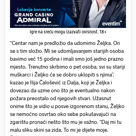
Igre na sreću mogu izazvati ovisnost. 18+
“Centar nam je predložio da udomimo Željka. On
se s tim složio. Mi se udomljavanjem starijih osoba
bavimo već 15 godina i imali smo još jedno prazno
mjesto. Trenutno skrbimo o pet osoba, svi su stariji
muškarci i Željko će se dobro uklopiti s njima”,
kazao je Ilija Čalošević iz Dalja, koji je Željka i
dovezao da uzme ono što je eventualno nakon
požara preostalo od njegovih stvari. Užasnut
onime što je vidio u posve izgorenom stanu, Željko
se nemoćno osvrtao oko sebe pokušavajući na
zgarištu pronaći nešto što mu je važno. “Daj mi tu
malu sliku skini sa zida. To mi je dijete moje.