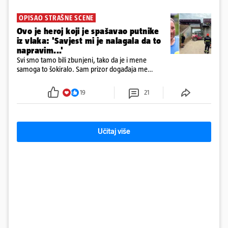
OPISAO STRAŠNE SCENE
Ovo je heroj koji je spašavao putnike
iz vlaka: 'Savjest mi je nalagala da to
napravim...'
Svi smo tamo bili zbunjeni, tako da je i mene
samoga to šokiralo. Sam prizor događaja me
šokirao kada sam vidio, rekao je Božidar Zrinski
19
21
Učitaj više