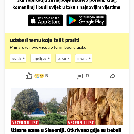
Skini aplikaciju za najbolje iskustvo portala. Čitaj,
komentiraj i budi uvijek u toku s najnovijim vijestima.
Odaberi temu koju želiš pratiti
Primaj sve nove vijesti o temi i budi u tijeku
osijek
osjetljivo
požar
invalid
16
13