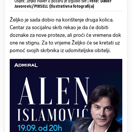
Osijek: Željko Haller u požaru je izgubio sve |
Foto: Davor
Javorovic/PIXSELL (Ilustrativna fotografija)
Željko je sada dobio na korištenje druga kolica.
Centar za socijalnu skrb rekao je da će dobiti
doznake za nove proteze, ali proći će vremena dok
one ne stignu. Za to vrijeme Željko će se kretati uz
pomoć svojih skrbnika iz udomiteljske obitelji.