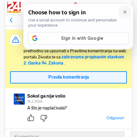
PRIJAVA
Komentari
1
Relevantni
Važna obavijest:
Svaki korisnik koji želi komentirati članke obvezan je
prethodno se upoznati s Pravilima komentiranja na web
portalu 24sata te sa
zabranama propisanim stavkom
2. članka 94. Zakona
.
Pravila komentiranja
Sokol ga nije volio
14.2.2024.
A što je naplaćivala?
Odgovori