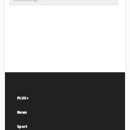
PLUS+
News
Sport