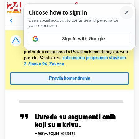
PRIJAVA
Komentari
Relevantni
Važna obavijest:
Svaki korisnik koji želi komentirati članke obvezan je
prethodno se upoznati s Pravilima komentiranja na web
portalu 24sata te sa
zabranama propisanim stavkom
2. članka 94. Zakona
.
Pravila komentiranja
Uvrede su argumenti onih
koji su u krivu.
– Jean–Jacques Rousseau