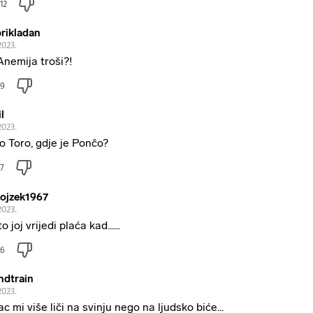
12
rikladan
2023.
Anemija troši?!
9
il
2023.
o Toro, gdje je Pončo?
7
ojzek1967
2023.
o joj vrijedi plaća kad......
6
ndtrain
2023.
ac mi više liči na svinju nego na ljudsko biće...