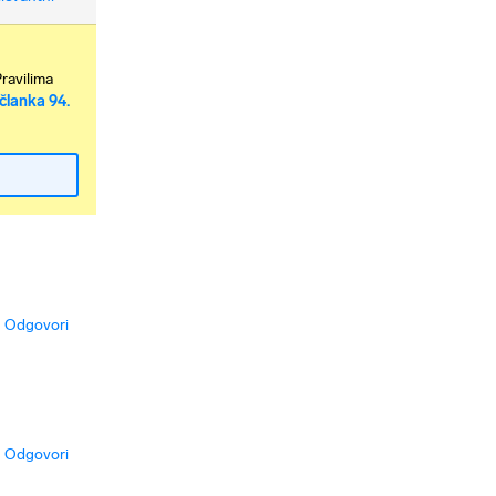
Pravilima
članka 94.
Odgovori
Odgovori