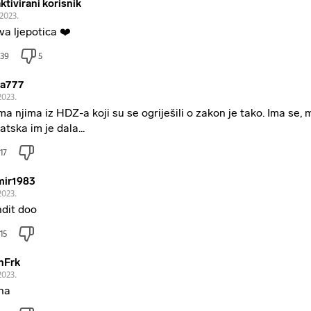
ktivirani korisnik
.2023.
va ljepotica ❤️
39
5
a777
2023.
ma njima iz HDZ-a koji su se ogriješili o zakon je tako. Ima se, 
atska im je dala...
17
mir1983
2023.
dit doo
15
nFrk
2023.
na