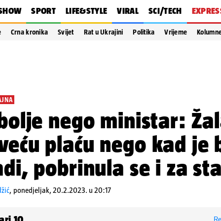
SHOW
SPORT
LIFE&STYLE
VIRAL
SCI/TECH
EXPRES
e
Crna kronika
Svijet
Rat u Ukrajini
Politika
Vrijeme
Kolumn
AJNA
 bolje nego ministar: Ža
veću plaću nego kad je 
adi, pobrinula se i za sta
žić
,
ponedjeljak, 20.2.2023. u 20:17
ari
10
Re