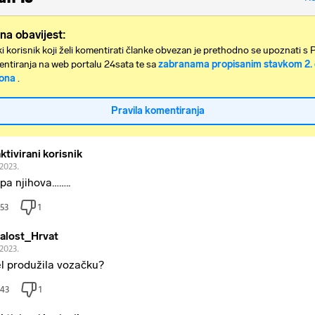
na obavijest:
i korisnik koji želi komentirati članke obvezan je prethodno se upoznati s 
ntiranja na web portalu 24sata te sa
zabranama propisanim stavkom 2. 
ona
.
Pravila komentiranja
ktivirani korisnik
.2023.
epa njihova……..
53
1
alost_Hrvat
.2023.
el produžila vozačku?
43
1