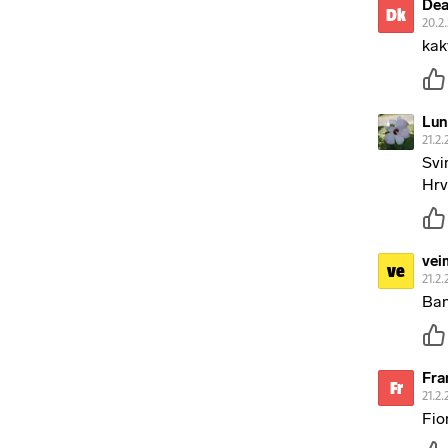
Dea
Dk
20.2
kak
Lun
21.2.
Svi
Hrv
vei
ve
21.2.
Ban
Fra
Fr
21.2.
Fio