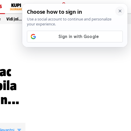
S
PRIJAVA
e
Vidi još…
lac
bila
n...
levantni