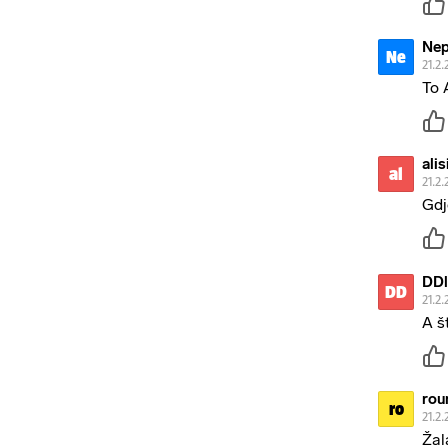
Nep
Ne
21.2.
To 
alis
al
21.2.
Gdj
DDl
DD
21.2.
A št
rou
ro
21.2.
Žal