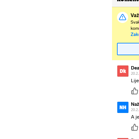
Važ
Svak
kome
Zak
Dea
Dk
20.2
Lij
Naž
NH
20.2
A j