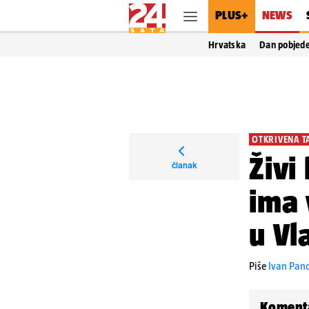
PLUS+
NEWS
Hrvatska
Dan pobjed
OTKRIVENA T
Živi
članak
ima 
u Vl
Piše
Ivan Pand
Koment