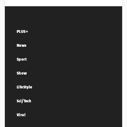
PLUS+
News
Sport
Show
LifeStyle
Sci/Tech
Viral