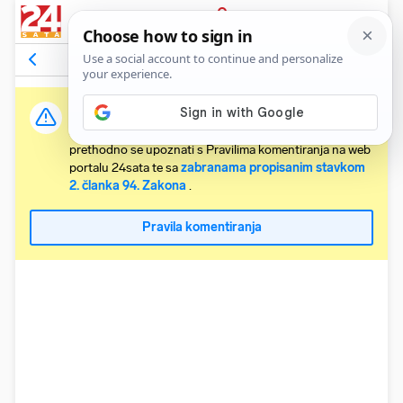
PRIJAVA
Komentari
Relevantni
Važna obavijest:
Svaki korisnik koji želi komentirati članke obvezan je
prethodno se upoznati s Pravilima komentiranja na web
portalu 24sata te sa
zabranama propisanim stavkom
2. članka 94. Zakona
.
Pravila komentiranja