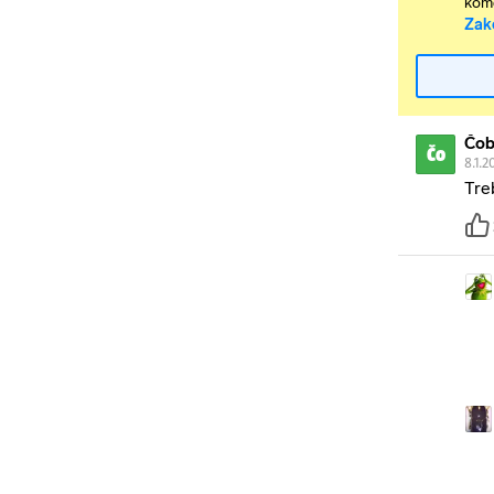
kome
Zak
Čo
Čo
8.1.2
Tre