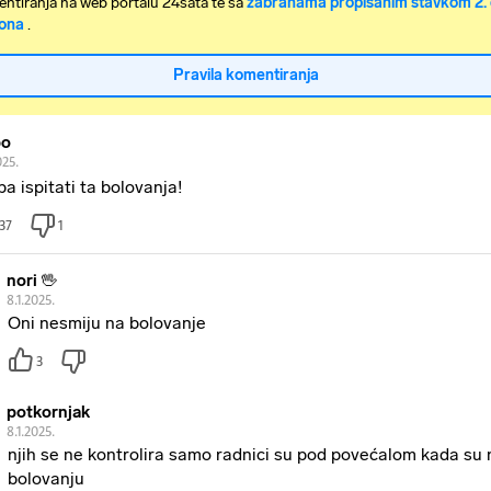
ntiranja na web portalu 24sata te sa
zabranama propisanim stavkom 2. 
ona
.
Pravila komentiranja
bo
025.
ba ispitati ta bolovanja!
37
1
nori 🖖
8.1.2025.
Oni nesmiju na bolovanje
3
potkornjak
8.1.2025.
njih se ne kontrolira samo radnici su pod povećalom kada su 
bolovanju