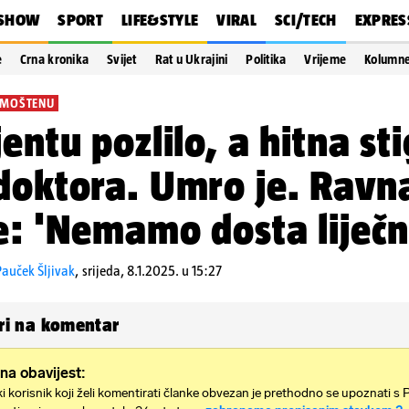
SHOW
SPORT
LIFE&STYLE
VIRAL
SCI/TECH
EXPRES
e
Crna kronika
Svijet
Rat u Ukrajini
Politika
Vrijeme
Kolumn
IMOŠTENU
jentu pozlilo, a hitna sti
doktora. Umro je. Ravna
e: 'Nemamo dosta liječn
auček Šljivak
,
srijeda, 8.1.2025. u 15:27
i na komentar
na obavijest:
i korisnik koji želi komentirati članke obvezan je prethodno se upoznati s 