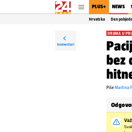
PLUS+
NEWS
Hrvatska
Dan pobjed
DRAMA U PR
Paci
komentari
bez 
hitn
Piše
Martina P
Odgovor
Važ
Svak