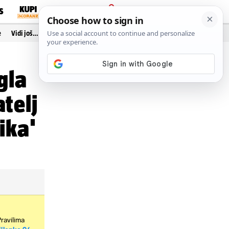
S
PRIJAVA
e
Vidi još…
gla
telj
ika'
Pravilima