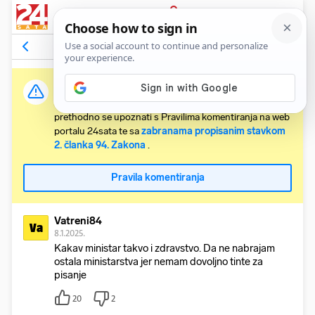
PRIJAVA
Odgovori na komentar
Vidi članak
Važna obavijest:
Svaki korisnik koji želi komentirati članke obvezan je
prethodno se upoznati s Pravilima komentiranja na web
portalu 24sata te sa
zabranama propisanim stavkom
2. članka 94. Zakona
.
Pravila komentiranja
Vatreni84
Va
8.1.2025.
Kakav ministar takvo i zdravstvo. Da ne nabrajam
ostala ministarstva jer nemam dovoljno tinte za
pisanje
20
2