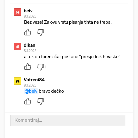
beiv
be
8.1.2025.
Bez veze! Za ovu vrstu pisanja tinta ne treba.
dikan
di
8.1.2025.
a tek da forenzičar postane "presjednik hrvaske"..
1
Vatreni84
Va
8.1.2025.
@beiv
bravo dečko