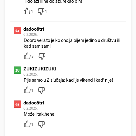
Ili dolazi ili ne dolazi, rekao bih!
1
1
dadooštri
da
6.2.2025.
Dobro veliš,to je ko ono,ja pijem jedino u društvu ili
kad sam sam!
3
ZUKIZUKIZUKI
ZU
6.2.2025.
Pije samo u 2 slučaja: kad' je vikend i kad' nije!
1
dadooštri
da
6.2.2025.
Može i tak,hehe!
1