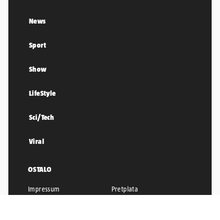
News
Sport
Show
LifeStyle
Sci/Tech
Viral
OSTALO
Impressum
Pretplata
Uvjeti korištenja
Pravila privatnosti