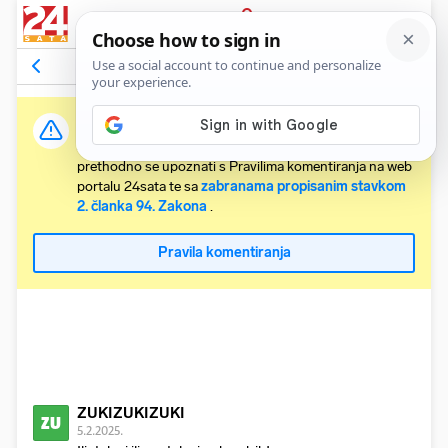
PRIJAVA
Odgovori na komentar
Vidi članak
Važna obavijest:
Svaki korisnik koji želi komentirati članke obvezan je
prethodno se upoznati s Pravilima komentiranja na web
portalu 24sata te sa
zabranama propisanim stavkom
2. članka 94. Zakona
.
Pravila komentiranja
ZUKIZUKIZUKI
ZU
5.2.2025.