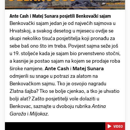
Ante Cash i Matej Sunara posjetili Benkovački sajam
Benkovački sajam jedan je od najvećih sajmova u
Hrvatskoj, a svakog desetog u mjesecu ovdje se
skupi nekoliko tisuća posjetitelja koji pronađu za
sebe baš ono što im treba. Povijest sajma seže još
u 19. stoljeće kada je sajam bio prvenstveno stočni,
a kasnije je postao sajam na kojem se prodaje roba
široke namjene.
Ante Cash
i
Matej Sunara
odmjerili su snage u potrazi za alatom na
Benkovačkom sajmu. Tko je osvojio nagradu
Zlatna šajba? Tko se bolje cjenkao, a tko je uhvatio
bolji alat? Zašto posjetitelji vole dolaziti u
Benkovac, saznajte u dvoboju rubrika
Antina
Garaža
i
Miljokaz
.
VIDEO