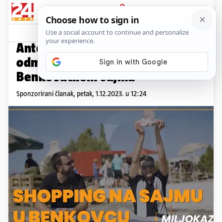
PRIJAVA
Promo sadržaj
PROMO
Ante Cash i Matej Sunara
odmjerili snage na
Benkovačkom sajmu
Sponzorirani članak,
petak, 1.12.2023. u 12:24