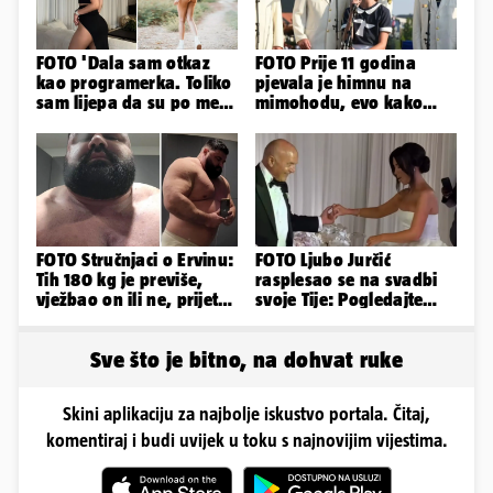
FOTO 'Dala sam otkaz
FOTO Prije 11 godina
kao programerka. Toliko
pjevala je himnu na
sam lijepa da su po meni
mimohodu, evo kako
napravili lutku'
danas izgleda Mia
Negovetić
FOTO Stručnjaci o Ervinu:
FOTO Ljubo Jurčić
Tih 180 kg je previše,
rasplesao se na svadbi
vježbao on ili ne, prijete
svoje Tije: Pogledajte
mu mnoge komplikacije
kako je izgledalo
vjenčanje...
Sve što je bitno, na dohvat ruke
Skini aplikaciju za najbolje iskustvo portala. Čitaj,
komentiraj i budi uvijek u toku s najnovijim vijestima.