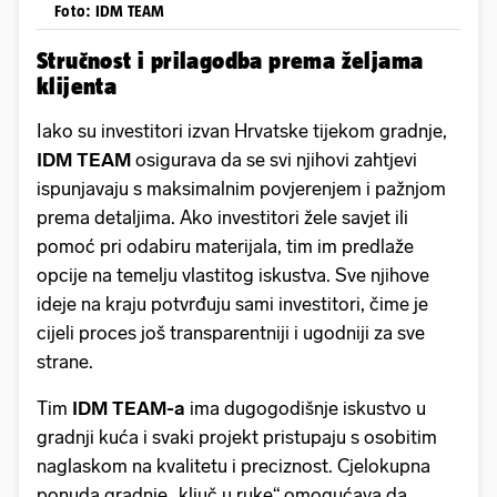
Foto: IDM TEAM
Stručnost i prilagodba prema željama
klijenta
Iako su investitori izvan Hrvatske tijekom gradnje,
IDM TEAM
osigurava da se svi njihovi zahtjevi
ispunjavaju s maksimalnim povjerenjem i pažnjom
prema detaljima. Ako investitori žele savjet ili
pomoć pri odabiru materijala, tim im predlaže
opcije na temelju vlastitog iskustva. Sve njihove
ideje na kraju potvrđuju sami investitori, čime je
cijeli proces još transparentniji i ugodniji za sve
strane.
Tim
IDM TEAM-a
ima dugogodišnje iskustvo u
gradnji kuća i svaki projekt pristupaju s osobitim
naglaskom na kvalitetu i preciznost. Cjelokupna
ponuda gradnje „ključ u ruke“ omogućava da