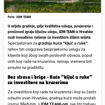
Foto: IDM TEAM
U svijetu gradnje, gdje kvalitetna usluga, povjerenje i
preciznost igraju ključnu ulogu, IDM TEAM iz Hrvatske
nudi inovativno rješenje za investitore diljem svijeta
Specijalizirani za
gradnju kuća "ključ u ruke"
,
njihov tim osigurava besprijekornu uslugu za
klijente koji zbog svojih poslovnih obveza, poput
onih koji rade na kruzerima, nemaju vremena biti
prisutni na gradilištu.
Bez stresa i brige - Kuće "ključ u ruke"
za investitore na kruzerima
Za investitore koji rade na kruzerima i koji su često
odsutni izvan Hrvatske, gradnja kuće može postati
izazov. Međutim, s
IDM TEAM-om
, sve što trebaju