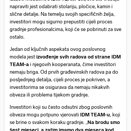
napraviti jest odabrati stolariju, pločice, kamin i
slične detalje. Na temelju svojih specifičnih želja,
investitori mogu sigurno prepustiti cijeli proces
gradnje profesionalcima, koji će se pobrinuti za sve
ostalo.
Jedan od ključnih aspekata ovog poslovnog
modela jest
izvođenje svih radova od strane IDM
TEAM-a
i njegovih kooperanata, čime investitori
nemaju briga. Od prvih građevinskih radova pa do
posljednjeg detalja, cijeli proces je pokriven, a
investitorima se osigurava da nemaju nikakvih
obveza ili problema tijekom gradnje.
Investitori koji su često odsutni zbog poslovnih
obveza mogu potpuno vjerovati
IDM TEAM-u
, koji
se brine o svakom koraku gradnje. „
Na brodu smo
šest mjeseci, a zatim imamo dva mjeseca kod