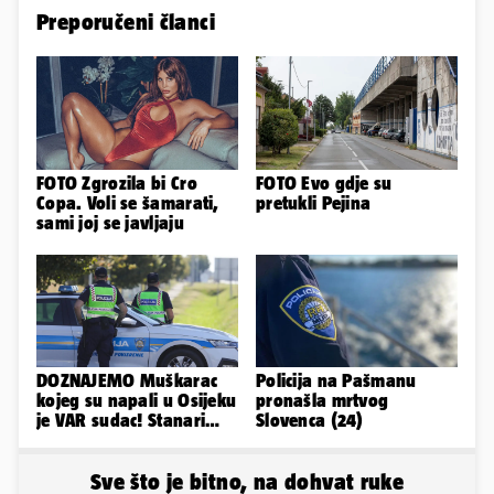
Preporučeni članci
FOTO Zgrozila bi Cro
FOTO Evo gdje su
Copa. Voli se šamarati,
pretukli Pejina
sami joj se javljaju
DOZNAJEMO Muškarac
Policija na Pašmanu
kojeg su napali u Osijeku
pronašla mrtvog
je VAR sudac! Stanari
Slovenca (24)
ulice su ga spasili...
Sve što je bitno, na dohvat ruke