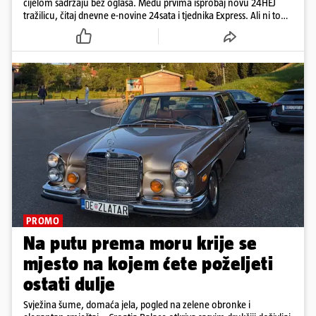
cijelom sadržaju bez oglasa. Među prvima isprobaj novu 24HEJ
tražilicu, čitaj dnevne e-novine 24sata i tjednika Express. Ali ni to
nije sve!
PROMO
Na putu prema moru krije se
mjesto na kojem ćete poželjeti
ostati dulje
Svježina šume, domaća jela, pogled na zelene obronke i