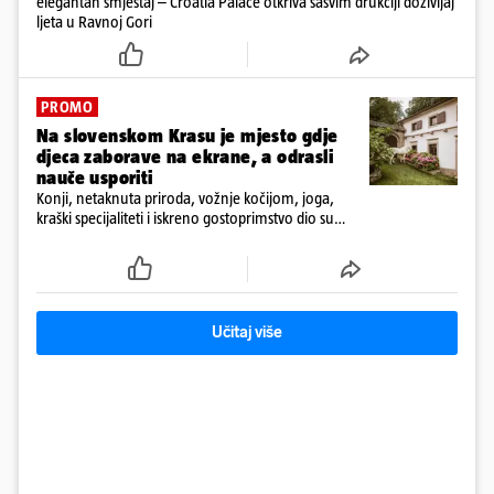
elegantan smještaj – Croatia Palace otkriva sasvim drukčiji doživljaj
ljeta u Ravnoj Gori
PROMO
Na slovenskom Krasu je mjesto gdje
djeca zaborave na ekrane, a odrasli
nauče usporiti
Konji, netaknuta priroda, vožnje kočijom, joga,
kraški specijaliteti i iskreno gostoprimstvo dio su
svakodnevice na obiteljskom imanju Tmbin’s Barn
Učitaj više