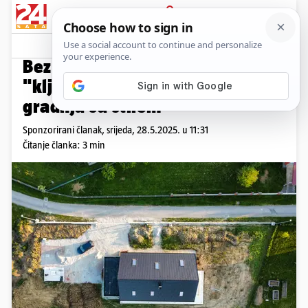
PRIJAVA
Promo sadržaj
PROMO
Bez brige tijekom gradnje: Kuće
"ključ u ruke" – IDM TEAM,
gradnja sa stilom
Sponzorirani članak,
srijeda, 28.5.2025. u 11:31
Čitanje članka: 3 min