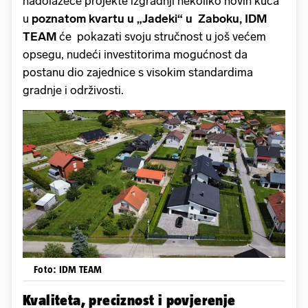
nadolazeće projekte izgradnji nekoliko novih kuća
u
poznatom kvartu u „Jadeki“ u Zaboku,
IDM
TEAM
će pokazati svoju stručnost u još većem
opsegu, nudeći investitorima mogućnost da
postanu dio zajednice s visokim standardima
gradnje i održivosti.
Foto: IDM TEAM
Kvaliteta, preciznost i povjerenje