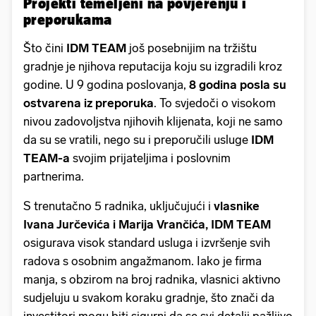
Projekti temeljeni na povjerenju i
preporukama
Što čini
IDM TEAM
još posebnijim na tržištu
gradnje je njihova reputacija koju su izgradili kroz
godine. U 9 godina poslovanja,
8 godina posla su
ostvarena iz preporuka
. To svjedoči o visokom
nivou zadovoljstva njihovih klijenata, koji ne samo
da su se vratili, nego su i preporučili usluge
IDM
TEAM-a
svojim prijateljima i poslovnim
partnerima.
S trenutačno 5 radnika, uključujući i
vlasnike
Ivana Jurčevića i Marija Vrančića, IDM TEAM
osigurava visok standard usluga i izvršenje svih
radova s osobnim angažmanom. Iako je firma
manja, s obzirom na broj radnika, vlasnici aktivno
sudjeluju u svakom koraku gradnje, što znači da