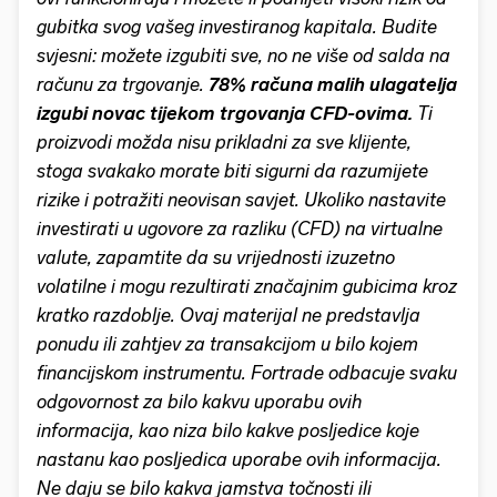
gubitka svog vašeg investiranog kapitala. Budite
svjesni: možete izgubiti sve, no ne više od salda na
računu za trgovanje.
78% računa malih ulagatelja
izgubi novac tijekom trgovanja CFD-ovima.
Ti
proizvodi možda nisu prikladni za sve klijente,
stoga svakako morate biti sigurni da razumijete
rizike i potražiti neovisan savjet. Ukoliko nastavite
investirati u ugovore za razliku (CFD) na virtualne
valute, zapamtite da su vrijednosti izuzetno
volatilne i mogu rezultirati značajnim gubicima kroz
kratko razdoblje. Ovaj materijal ne predstavlja
ponudu ili zahtjev za transakcijom u bilo kojem
financijskom instrumentu. Fortrade odbacuje svaku
odgovornost za bilo kakvu uporabu ovih
informacija, kao niza bilo kakve posljedice koje
nastanu kao posljedica uporabe ovih informacija.
Ne daju se bilo kakva jamstva točnosti ili