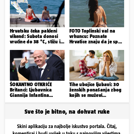
Hrvatsku čeka pakleni
FOTO Toplinski val na
vikend: Subota donosi
vrhuncu: Poznate
vrućine do 38 °C, stižu i
Hrvatice znaju da je spas
grmljavinski pljuskovi
u minijaturnom bikiniju
ŠOKANTNO OTKRIĆE
Tihe ubojice ljubavi: 30
Britanci: Ljubavnica
ženskih ponašanja zbog
Giannija Infantina
kojih se muževi
isplaćena je novcem
emocionalno distanciraju
Uefe!?
Sve što je bitno, na dohvat ruke
Skini aplikaciju za najbolje iskustvo portala. Čitaj,
komentiraj i budi uvijek u toku s najnovijim vijestima.