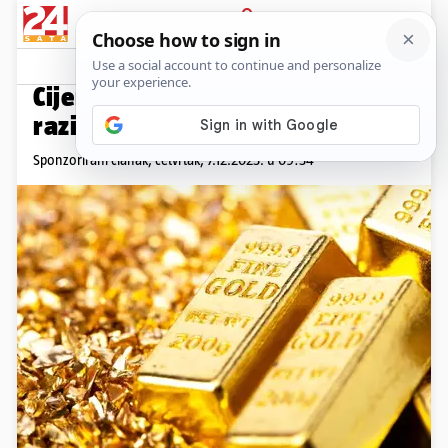
PRIJAVA
Promo sadržaj
PROMO
Cijena zlata je dostigla najvišu
razinu u povijesti!
Sponzorirani članak,
četvrtak, 7.12.2023. u 09:34