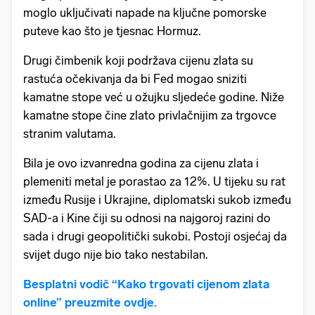
moglo uključivati napade na ključne pomorske
puteve kao što je tjesnac Hormuz.
Drugi čimbenik koji podržava cijenu zlata su
rastuća očekivanja da bi Fed mogao sniziti
kamatne stope već u ožujku sljedeće godine. Niže
kamatne stope čine zlato privlačnijim za trgovce
stranim valutama.
Bila je ovo izvanredna godina za cijenu zlata i
plemeniti metal je porastao za 12%. U tijeku su rat
između Rusije i Ukrajine, diplomatski sukob između
SAD-a i Kine čiji su odnosi na najgoroj razini do
sada i drugi geopolitički sukobi. Postoji osjećaj da
svijet dugo nije bio tako nestabilan.
Besplatni vodič “Kako trgovati cijenom zlata
online” preuzmite ovdje.