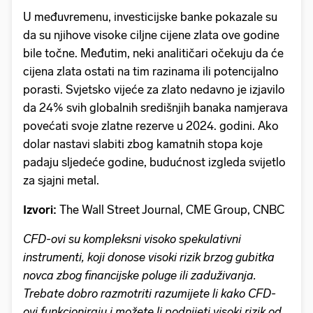
U međuvremenu, investicijske banke pokazale su
da su njihove visoke ciljne cijene zlata ove godine
bile točne. Međutim, neki analitičari očekuju da će
cijena zlata ostati na tim razinama ili potencijalno
porasti. Svjetsko vijeće za zlato nedavno je izjavilo
da 24% svih globalnih središnjih banaka namjerava
povećati svoje zlatne rezerve u 2024. godini. Ako
dolar nastavi slabiti zbog kamatnih stopa koje
padaju sljedeće godine, budućnost izgleda svijetlo
za sjajni metal.
Izvori:
The Wall Street Journal, CME Group, CNBC
CFD-ovi su kompleksni visoko spekulativni
instrumenti, koji donose visoki rizik brzog gubitka
novca zbog financijske poluge ili zaduživanja.
Trebate dobro razmotriti razumijete li kako CFD-
ovi funkcioniraju i možete li podnijeti visoki rizik od