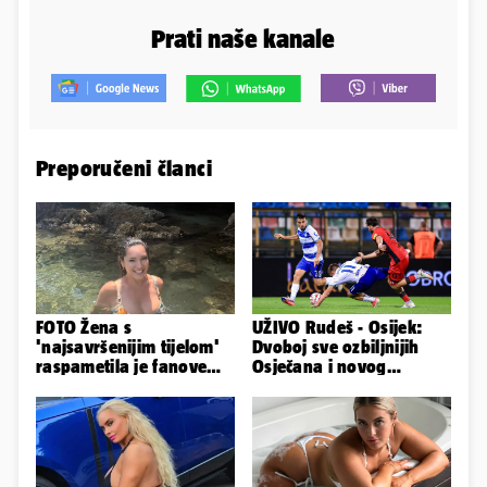
Prati naše kanale
Preporučeni članci
FOTO Žena s
UŽIVO Rudeš - Osijek:
'najsavršenijim tijelom'
Dvoboj sve ozbiljnijih
raspametila je fanove
Osječana i novog
zaigranim fotkama iz
prvoligaša u Velikoj
plićaka
Gorici