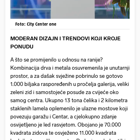
Foto: City Center one
MODERAN DIZAJN I TRENDOVI KOJI KROJE
PONUDU
A što se promijenilo u odnosu na ranije?
Kombinacija drva i metala osuvremenila je unutarnji
prostor, a za dašak svježine pobrinulo se gotovo
1.000 biljaka raspoređenih u pročelja galerija, veliki
zeleni zid i samostojeće posude za cvijeće oko
samog centra. Ukupno 13 tona čelika i 2 kilometra
staklenih lamela oplemenilo je ulazne mostove koji
povezuju garažu i Centar, a cjelokupno zdanje
osvijetljeno je led rasvjetom. Obojano je 70.000
kvadrata zidova te osvježeno 11.000 kvadrata