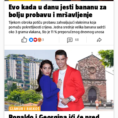
Evo kada u danu jesti bananu za
bolju probavu i mršavljenje
Tijekom obroka potiču probavu zahvaljujući vlaknima koja
pomažu pokretljivosti crijeva. Jedna srednje velika banana sadrži
oko 3 grama vlakana, što je 11 % preporučenog dnevnog unosa
3
68
GLAMUR I RASKOŠ
Ronaldo i Georgina ići će pred