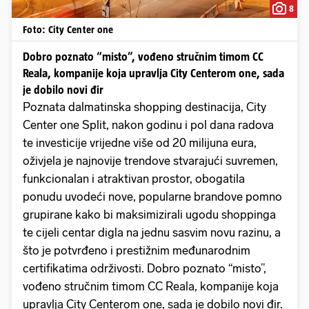
8
Foto: City Center one
Dobro poznato “misto”, vođeno stručnim timom CC
Reala, kompanije koja upravlja City Centerom one, sada
je dobilo novi đir
Poznata dalmatinska shopping destinacija, City
Center one Split, nakon godinu i pol dana radova
te investicije vrijedne više od 20 milijuna eura,
oživjela je najnovije trendove stvarajući suvremen,
funkcionalan i atraktivan prostor, obogatila
ponudu uvodeći nove, popularne brandove pomno
grupirane kako bi maksimizirali ugodu shoppinga
te cijeli centar digla na jednu sasvim novu razinu, a
što je potvrđeno i prestižnim međunarodnim
certifikatima održivosti. Dobro poznato “misto”,
vođeno stručnim timom CC Reala, kompanije koja
upravlja City Centerom one, sada je dobilo novi đir.