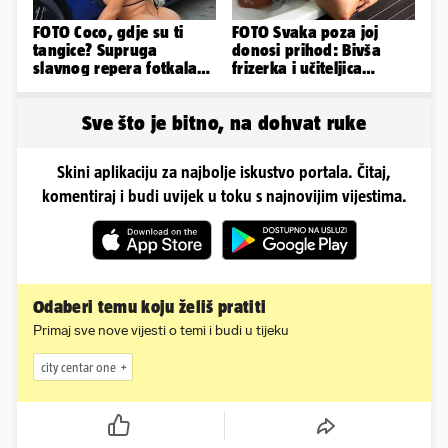
FOTO Coco, gdje su ti
FOTO Svaka poza joj
tangice? Supruga
donosi prihod: Bivša
slavnog repera fotkala
frizerka i učiteljica
se ispred auta i pokazala
oblinama je zapalila
sve
Instagram
Sve što je bitno, na dohvat ruke
Skini aplikaciju za najbolje iskustvo portala. Čitaj,
komentiraj i budi uvijek u toku s najnovijim vijestima.
Odaberi temu koju želiš pratiti
Primaj sve nove vijesti o temi i budi u tijeku
city centar one