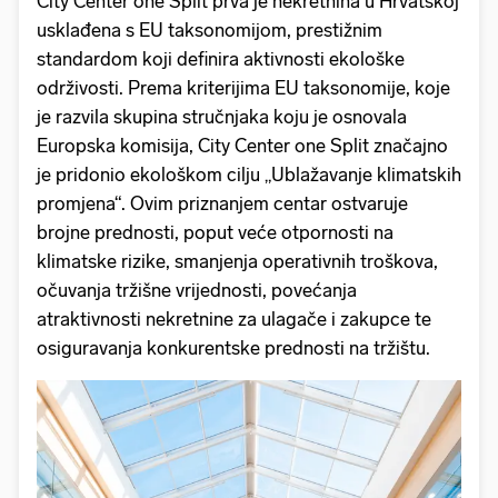
City Center one Split prva je nekretnina u Hrvatskoj
usklađena s EU taksonomijom, prestižnim
standardom koji definira aktivnosti ekološke
održivosti. Prema kriterijima EU taksonomije, koje
je razvila skupina stručnjaka koju je osnovala
Europska komisija, City Center one Split značajno
je pridonio ekološkom cilju „Ublažavanje klimatskih
promjena“. Ovim priznanjem centar ostvaruje
brojne prednosti, poput veće otpornosti na
klimatske rizike, smanjenja operativnih troškova,
očuvanja tržišne vrijednosti, povećanja
atraktivnosti nekretnine za ulagače i zakupce te
osiguravanja konkurentske prednosti na tržištu.