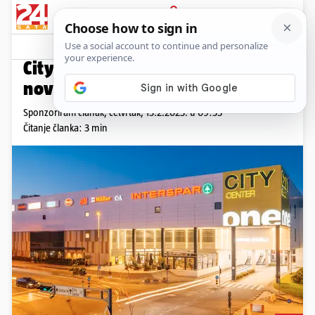
PRIJAVA
Promo sadržaj
PROMO
City Center one Split: Isto misto,
novi đir!
Sponzorirani članak,
četvrtak, 13.2.2025. u 09:35
Čitanje članka: 3 min