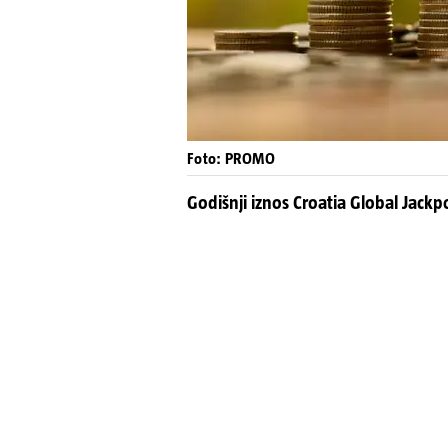
Foto: PROMO
Godišnji iznos Croatia Global Jack