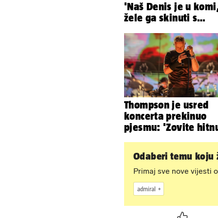
'Naš Denis je u komi
žele ga skinuti s
aparata! Molim vas,
pomozite'
Thompson je usred
koncerta prekinuo
pjesmu: 'Zovite hitn
Odaberi temu koju ž
Primaj sve nove vijesti o
admiral