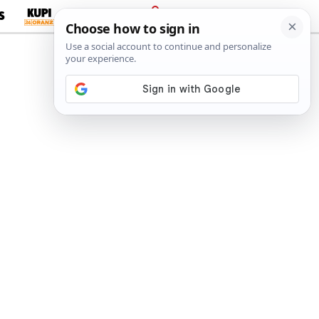
S
PRIJAVA