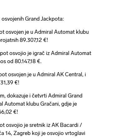
a osvojenih Grand Jackpota:
ot osvojen je u Admiral Automat klubu
ojatnih 89.307,12 €!
ot osvojio je igrač iz Admiral Automat
nos od 80.147,18 €.
ot osvojen je u Admiral AK Central, i
331,39 €!
em, dokazuje i četvrti Admiral Grand
l Automat klubu Gračani, gdje je
56,02 €!
t osvojio je sretnik iz AK Bacardi /
ća 14, Zagreb koji je osvojio vrtoglavi