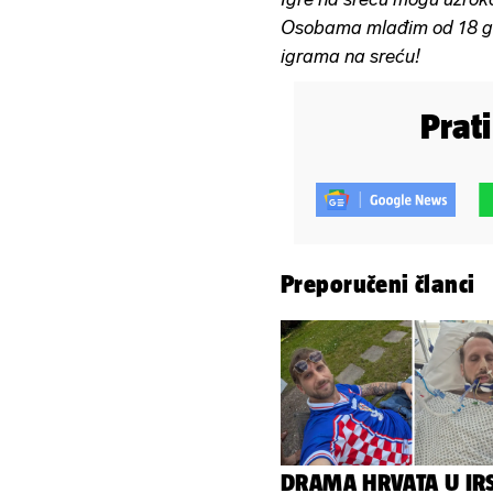
Osobama mlađim od 18 god
igrama na sreću!
Prat
Preporučeni članci
DRAMA HRVATA U IR