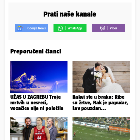
Prati naše kanale
Preporučeni članci
UŽAS U ZAGREBU Troje
Kakvi ste u braku: Ribe
mrtvih u nesreći,
su žrtve, Rak je papučar,
vozačica nije ni položila
Lav pouzdan...