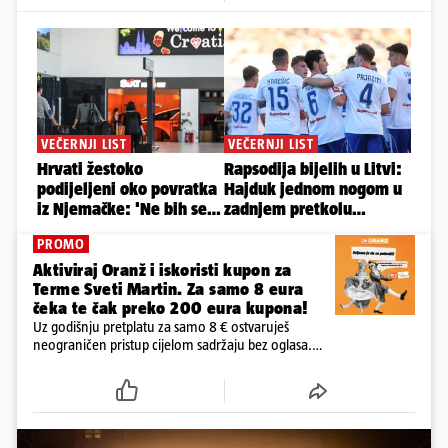
PROMO
Aktiviraj Oranž i iskoristi kupon za
Terme Sveti Martin. Za samo 8 eura
čeka te čak preko 200 eura kupona!
Uz godišnju pretplatu za samo 8 € ostvaruješ
neograničen pristup cijelom sadržaju bez oglasa.
Među prvima isprobaj novu 24HEJ tražilicu, čitaj
dnevne e-novine 24sata i tjednika Express. Ali ni to
nije sve!