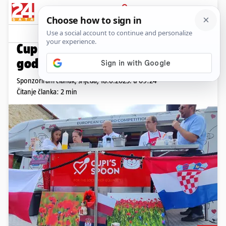
PRIJAVA
Promo sadržaj
PROMO
Cupi`s Spoon 2025., treću
godinu za redom osvaja Europu
Sponzorirani članak,
srijeda, 18.6.2025. u 09:24
Čitanje članka: 2 min