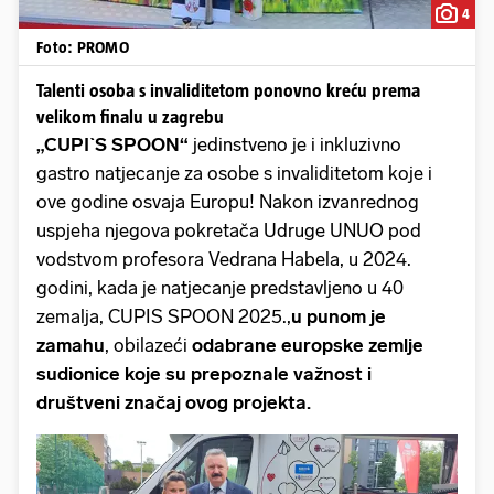
4
Foto: PROMO
Talenti osoba s invaliditetom ponovno kreću prema
velikom finalu u zagrebu
„CUPI`S SPOON“
jedinstveno je i inkluzivno
gastro natjecanje za osobe s invaliditetom koje i
ove godine osvaja Europu! Nakon izvanrednog
uspjeha njegova pokretača Udruge UNUO pod
vodstvom profesora Vedrana Habela, u 2024.
godini, kada je natjecanje predstavljeno u 40
zemalja, CUPIS SPOON 2025.,
u punom je
zamahu
, obilazeći
odabrane europske zemlje
sudionice koje su prepoznale važnost i
društveni značaj ovog projekta.