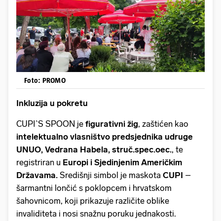
Foto: PROMO
Inkluzija u pokretu
CUPI`S SPOON je
figurativni žig
, zaštićen kao
intelektualno vlasništvo predsjednika udruge
UNUO, Vedrana Habela, struč.spec.oec.
, te
registriran u
Europi i Sjedinjenim Američkim
Državama.
Središnji simbol je maskota
CUPI
–
šarmantni lončić s poklopcem i hrvatskom
šahovnicom, koji prikazuje različite oblike
invaliditeta i nosi snažnu poruku jednakosti.