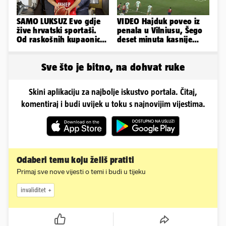
SAMO LUKSUZ Evo gdje
VIDEO Hajduk poveo iz
žive hrvatski sportaši.
penala u Vilniusu, Šego
Od raskošnih kupaonica
deset minuta kasnije
pa do privatnog kina
promašio drugi
Sve što je bitno, na dohvat ruke
Skini aplikaciju za najbolje iskustvo portala. Čitaj,
komentiraj i budi uvijek u toku s najnovijim vijestima.
Odaberi temu koju želiš pratiti
Primaj sve nove vijesti o temi i budi u tijeku
invaliditet