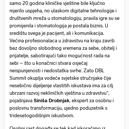
samo 20 godina kliničke vještine bile ključno
mjerilo uspjeha, no ulaskom digitalne tehnologije i
društvenih mreža u stomatologiju, pravila igre su se
promijenila i stomatologija je postala biznis. U
središtu svega je pacijent, ali i komunikacija.
Većina profesionalaca u zdravstvu na kraju završi
bez dovoljno slobodnog vremena za sebe, obitelj i
prijatelje, sabotirajući tako mogućnost rada na
sebi – što u konačnici stvara osjećaj
neispunjenosti i nedostatka svrhe. Zato DBL
Summit okuplja vodeće svjetske stručnjake čije
nesebično dijeljenje vlastitih iskustava ima za cilj
ubrzani razvoj nekliničkih vještina u zdravstvu“,
pojašnjava
Siniša Drobnjak
, ekspert za osobnu i
poslovnu transformaciju, ujedno poduzetnik s
tridesetogodišnjim iskustvom.
Osobni rast događa se tek kad iskoračimo iz