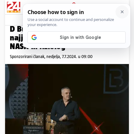
PRIJAVA
Promo sadržaj
PROMO
D Business Leadership Summit
najjači dosad: U Zagreb stiže
NASA-in fiziolog
Sponzorirani članak,
nedjelja, 7.7.2024. u 09:00