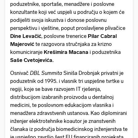
poduzetnike, sportaše, menadžere i poslovne
konzultante koji već uspjeli u području o kojem će
podijeliti svoja iskustva i donose poslovnu
perspektivu i vještine, poput proslavljene plivačice
Dine Levačić
, poslovne trenerice
Pilar Cabral
Majerović
te razgovora stručnjaka za krizno
komuniciranje
Krešimira Macana
i poduzetnika
Saše Cvetojevića.
Osnivač
DBL Summita
Siniša Drobnjak privatni je
poduzetnik od 1995. i vlasnik tri uspješne tvrtke u
regiji, koje se bave razvojem IT rješenja,
distribucijom izabranih proizvoda u dentalnoj
medicini, te poslovnom edukacijom vlasnika i
menadžera zdravstvenih ustanova. Kao diplomirani
inženjer elektrotehnike koautor je znanstvenih
članaka iz područja biomedicinskog inženjerstva te
je uspješno završio šest EU financiranih projekata