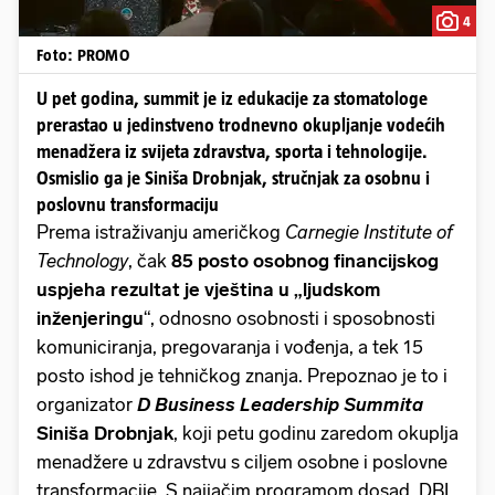
4
Foto: PROMO
U pet godina, summit je iz edukacije za stomatologe
prerastao u jedinstveno trodnevno okupljanje vodećih
menadžera iz svijeta zdravstva, sporta i tehnologije.
Osmislio ga je Siniša Drobnjak, stručnjak za osobnu i
poslovnu transformaciju
Prema istraživanju američkog
Carnegie Institute of
Technology
, čak
85 posto osobnog financijskog
uspjeha rezultat je vještina u „ljudskom
inženjeringu
“, odnosno osobnosti i sposobnosti
komuniciranja, pregovaranja i vođenja, a tek 15
posto ishod je tehničkog znanja. Prepoznao je to i
organizator
D Business Leadership Summita
Siniša Drobnjak
, koji petu godinu zaredom okuplja
menadžere u zdravstvu s ciljem osobne i poslovne
transformacije
.
S najjačim programom dosad, DBL