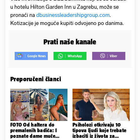
u hotelu Hilton Garden Inn u Zagrebu, može se
pronaći na
dbusinessleadershipgroup.com
.
Kotizacije je moguće kupiti odvojeno po danima.
Prati naše kanale
Preporučeni članci
FOTO Od haltera do
Psiholozi otkrivaju 10
premalenih badića: I
tipova ljudi koje trebate
poznate dame muče
izbaciti iz života za