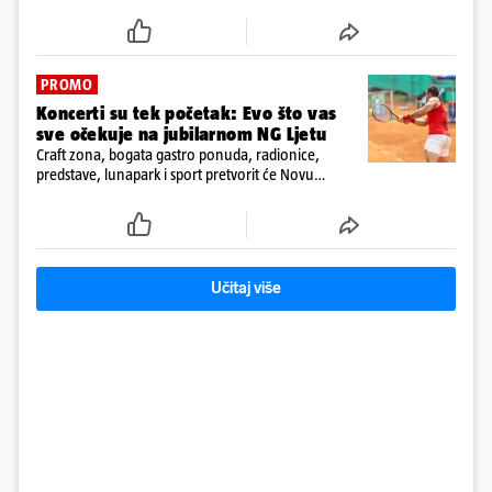
kraja godine
PROMO
Koncerti su tek početak: Evo što vas
sve očekuje na jubilarnom NG Ljetu
Craft zona, bogata gastro ponuda, radionice,
predstave, lunapark i sport pretvorit će Novu
Gradišku u cjelodnevnu festivalsku destinaciju za
sve generacije
Učitaj više