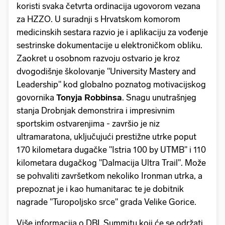
koristi svaka četvrta ordinacija ugovorom vezana
za HZZO. U suradnji s Hrvatskom komorom
medicinskih sestara razvio je i aplikaciju za vođenje
sestrinske dokumentacije u elektroničkom obliku.
Zaokret u osobnom razvoju ostvario je kroz
dvogodišnje školovanje "University Mastery and
Leadership" kod globalno poznatog motivacijskog
govornika
Tonyja Robbinsa
. Snagu unutrašnjeg
stanja Drobnjak demonstrira i impresivnim
sportskim ostvarenjima - završio je niz
ultramaratona, uključujući prestižne utrke poput
170 kilometara dugačke "Istria 100 by UTMB" i 110
kilometara dugačkog "Dalmacija Ultra Trail". Može
se pohvaliti završetkom nekoliko Ironman utrka, a
prepoznat je i kao humanitarac te je dobitnik
nagrade "Turopoljsko srce" grada Velike Gorice.
Više informacija o DBL Summitu koji će se održati