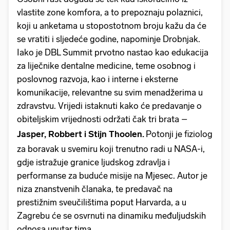
vlastite zone komfora, a to prepoznaju polaznici,
koji u anketama u stopostotnom broju kažu da će
se vratiti i sljedeće godine, napominje Drobnjak.
Iako je DBL Summit prvotno nastao kao edukacija
za liječnike dentalne medicine, teme osobnog i
poslovnog razvoja, kao i interne i eksterne
komunikacije, relevantne su svim menadžerima u
zdravstvu. Vrijedi istaknuti kako će predavanje o
obiteljskim vrijednosti održati čak tri brata –
Jasper, Robbert i Stijn Thoolen.
Potonji je fiziolog
za boravak u svemiru koji trenutno radi u NASA-i,
gdje istražuje granice ljudskog zdravlja i
performanse za buduće misije na Mjesec. Autor je
niza znanstvenih članaka, te predavač na
prestižnim sveučilištima poput Harvarda, a u
Zagrebu će se osvrnuti na dinamiku međuljudskih
odnosa unutar tima.