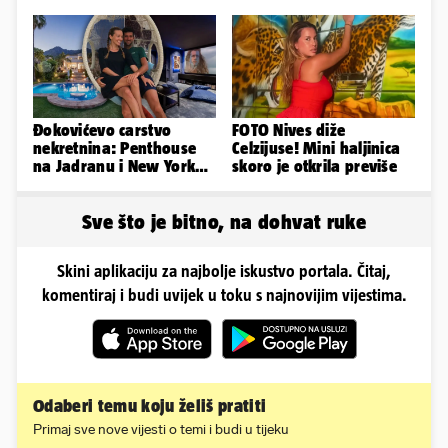
vrućine, evo kako su
vlastito dobro
pozirale
Đokovićevo carstvo
FOTO Nives diže
nekretnina: Penthouse
Celzijuse! Mini haljinica
na Jadranu i New Yorku,
skoro je otkrila previše
španjolska vila, hoteli...
Sve što je bitno, na dohvat ruke
Skini aplikaciju za najbolje iskustvo portala. Čitaj,
komentiraj i budi uvijek u toku s najnovijim vijestima.
Odaberi temu koju želiš pratiti
Primaj sve nove vijesti o temi i budi u tijeku